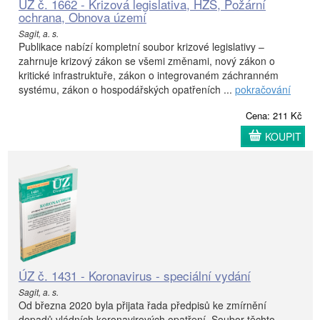
ÚZ č. 1662 - Krizová legislativa, HZS, Požární
ochrana, Obnova území
Sagit, a. s.
Publikace nabízí kompletní soubor krizové legislativy –
zahrnuje krizový zákon se všemi změnami, nový zákon o
kritické infrastruktuře, zákon o integrovaném záchranném
systému, zákon o hospodářských opatřeních ...
pokračování
Cena: 211 Kč
KOUPIT
ÚZ č. 1431 - Koronavirus - speciální vydání
Sagit, a. s.
Od března 2020 byla přijata řada předpisů ke zmírnění
dopadů vládních koronavirových opatření. Soubor těchto