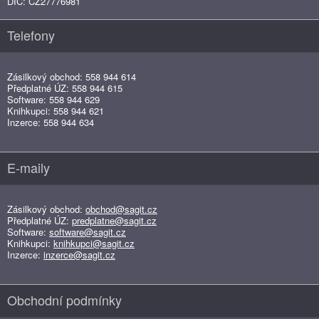
DIČ: CZ27776981
Telefony
Zásilkový obchod: 558 944 614
Předplatné ÚZ: 558 944 615
Software: 558 944 629
Knihkupci: 558 944 621
Inzerce: 558 944 634
E-maily
Zásilkový obchod:
obchod@sagit.cz
Předplatné ÚZ:
predplatne@sagit.cz
Software:
software@sagit.cz
Knihkupci:
knihkupci@sagit.cz
Inzerce:
inzerce@sagit.cz
Obchodní podmínky