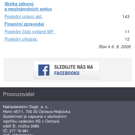
Sbírka zákonů
a mezinárodních smluv
Poslední právní akt:
143
Finanční zpravodaj
Poslední číslo vydané MF:
11
Poslední předpis:
12
Stav k 6. 8. 2026
Provozovatel
Nakladatelství Sagit, a. s.
Horní 457/1, 700 30 Ostrava-Hrabůvka
Společnost je zapsaná v obchodním
rejstříku vedeném KS v Ostravě,
oddíl B, vložka 3086.
IČ: 277 76 981