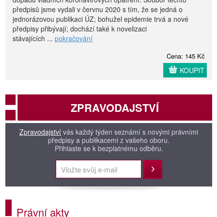
předpisů jsme vydali v červnu 2020 s tím, že se jedná o
jednorázovou publikaci ÚZ; bohužel epidemie trvá a nové
předpisy přibývají; dochází také k novelizaci
stávajících ...
pokračování
Cena: 145 Kč
KOUPIT
ZPRAVODAJSTVÍ
Zpravodajství
vás každý týden seznámí s novými právními
předpisy a publikacemi z vašeho oboru.
Přihlaste se k bezplatnému odběru.
Přihlásit
Právní akty