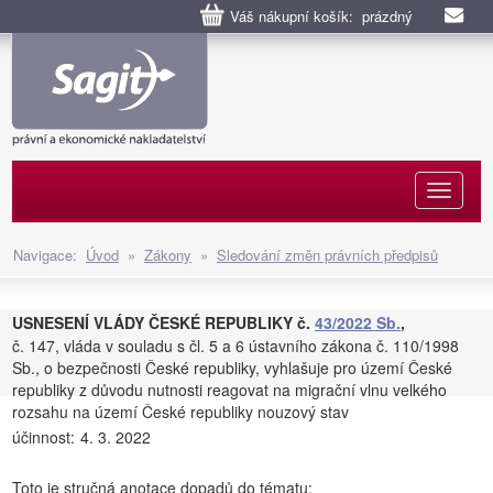
Váš nákupní košík: prázdný
Naviga
Navigace:
Úvod
»
Zákony
»
Sledování změn právních předpisů
USNESENÍ VLÁDY ČESKÉ REPUBLIKY č.
43/2022 Sb.
,
č. 147, vláda v souladu s čl. 5 a 6 ústavního zákona č. 110/1998
Sb., o bezpečnosti České republiky, vyhlašuje pro území České
republiky z důvodu nutnosti reagovat na migrační vlnu velkého
rozsahu na území České republiky nouzový stav
účinnost:
4. 3. 2022
Toto je stručná anotace dopadů do tématu: