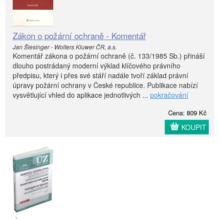
Zákon o požární ochraně - Komentář
Jan Šlesinger - Wolters Kluwer ČR, a.s.
Komentář zákona o požární ochraně (č. 133/1985 Sb.) přináší
dlouho postrádaný moderní výklad klíčového právního
předpisu, který i přes své stáří nadále tvoří základ právní
úpravy požární ochrany v České republice. Publikace nabízí
vysvětlující vhled do aplikace jednotlivých ...
pokračování
Cena: 809 Kč
KOUPIT