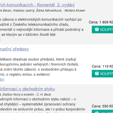
ých komunikacích - Komentář, 2. vydání
Beran, Vratislav Jadrný, Šárka Němečková, - Wolters Kluwer
 zákona o elektronických komunikacích vychází po
Cena: 1 809 K
převážně z Českého telekomunikačního úřadu,
 komentář o nejnovější informace a přináší podrobný a
KOUPI
, se kterým se v běžném životě lidé
í
orupční předpisy
blikace obsahuje soubor předpisů, které zvyšují
korupčnímu jednání veřejných i firemních činitelů.
Cena: 119 K
ná znění těchto zákonů: o svobodném přístupu k
KOUPI
mů, o registru smluv, o evidenci
ání
informací v obchodním styku
á, Dalibor Nový a kolektiv - C. H. Beck
ěrných informací v obchodním styku nabízí – v
ud chybějící – systematické zpracování ochrany
Cena: 550 K
devším ve smluvním právu, ale i v právu korporátním