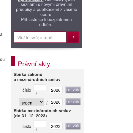
seznámí s novými právními
předpisy a publikacemi z vašeho
oboru.
Přihlaste se k bezplatnému
odběru.
st
Přihlásit
sou
Právní akty
Sbírka zákonů
í
a mezinárodních smluv
číslo
/
/
Sbírka mezinárodních smluv
(do 31. 12. 2023)
číslo
/