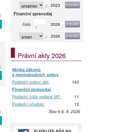
/
Finanční zpravodaj
č
T
číslo
/
/
Právní akty 2026
č
Sbírka zákonů
a mezinárodních smluv
T
Poslední právní akt:
143
Finanční zpravodaj
Poslední číslo vydané MF:
11
Poslední předpis:
12
Stav k 6. 8. 2026
č
T