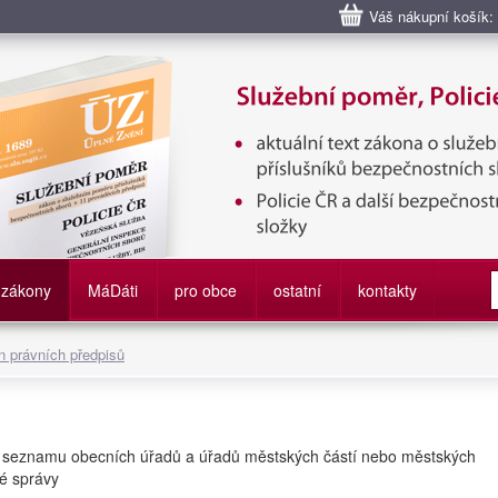
Váš nákupní košík:
bní poměr příslušníků bezpečnostních sborů, Policie ČR, Vězeňská sl
služby
zákony
M
á
D
áti
pro obce
ostatní
kontakty
 právních předpisů
 o seznamu obecních úřadů a úřadů městských částí nebo městských
né správy