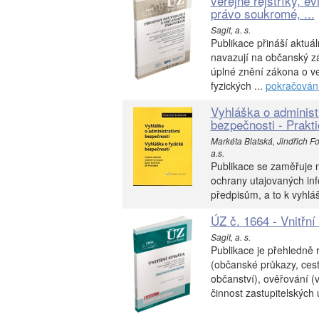
veřejné rejstříky, e
právo soukromé, ...
Sagit, a. s.
Publikace přináší aktuá
navazují na občanský zá
úplné znění zákona o ve
fyzických ...
pokračován
Vyhláška o administ
bezpečnosti - Prakt
Markéta Blatská, Jindřich F
a.s.
Publikace se zaměřuje n
ochrany utajovaných in
předpisům, a to k vyhláš
ÚZ č. 1664 - Vnitřní
Sagit, a. s.
Publikace je přehledně r
(občanské průkazy, cesto
občanství), ověřování (v
činnost zastupitelských