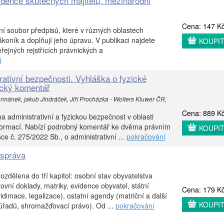
vidence skutečných majitelů, mezinárodní
Cena: 147 K
lní soubor předpisů, které v různých oblastech
koník a doplňují jeho úpravu. V publikaci najdete
KOUPI
řejných rejstřících právnických a
í
rativní bezpečnosti. Vyhláška o fyzické
ický komentář
ormánek, jakub Jindráček, Jiří Procházka - Wolters Kluwer ČR,
Cena: 889 K
a administrativní a fyzickou bezpečnost v oblasti
formací. Nabízí podrobný komentář ke dvěma právním
KOUPI
ce č. 275/2022 Sb., o administrativní ...
pokračování
 správa
ozdělena do tří kapitol: osobní stav obyvatelstva
vní doklady, matriky, evidence obyvatel, státní
Cena: 179 K
idimace, legalizace), ostatní agendy (matriční a další
KOUPI
 úřadů, shromažďovací právo). Od ...
pokračování