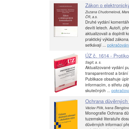
Zákon o elektronick
Zuzana Chudomelová, Marek 
ČR, a.s.
Druhé vydání komentáře
devíti letech. Autoři, 
aktualizovali a doplnili
praktický výklad zákona
setkávají ...
pokračován
ÚZ č. 1614 - Protik
Sagit, a. s.
Aktualizované vydání pu
transparentnost a brání 
Publikace obsahuje úpl
informacím, o střetu záj
skutečných ...
pokračov
Ochrana důvěrných 
Václav Pilík, Ivana Štenglov
Monografie Ochrana dův
tuzemské literatuře dos
důvěrných informací pře