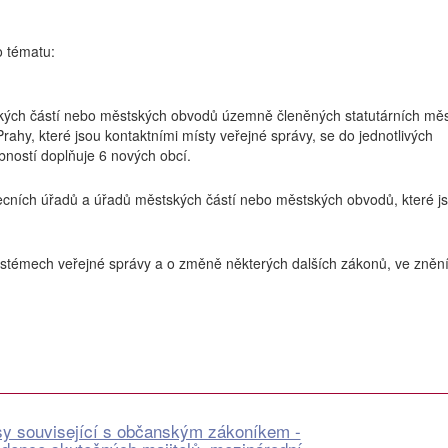
o tématu:
ých částí nebo městských obvodů územně členěných statutárních mě
ahy, které jsou kontaktními místy veřejné správy, se do jednotlivých
ností doplňuje 6 nových obcí.
cních úřadů a úřadů městských částí nebo městských obvodů, které j
ystémech veřejné správy a o změně některých dalších zákonů, ve zněn
sy související s občanským zákoníkem -