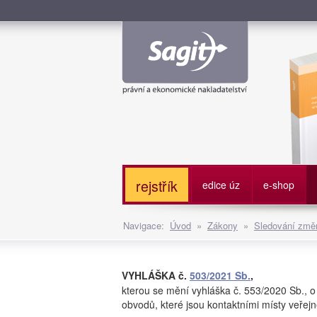
Služe
rejstřík
edice úz
e-shop
Navigace:
Úvod
»
Zákony
»
Sledování změn
VYHLÁŠKA č.
503/2021 Sb.
,
kterou se mění vyhláška č. 553/2020 Sb.,
obvodů, které jsou kontaktními místy veřej