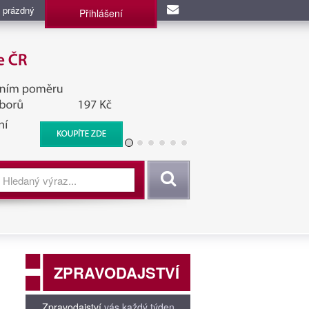
 prázdný
Přihlášení
užba, BIS, Zpravodajské
Vyhledat
ZPRAVODAJSTVÍ
Zpravodajství
vás každý týden