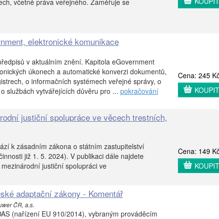
KOUPI
ech, včetně práva veřejného. Zaměřuje se
rnment, elektronické komunikace
předpisů v aktuálním znění. Kapitola eGovernment
ronických úkonech a automatické konverzi dokumentů,
Cena: 245 K
istrech, o informačních systémech veřejné správy, o
KOUPI
, o službách vytvářejících důvěru pro ...
pokračování
odní justiční spolupráce ve věcech trestních,
zí k zásadním zákona o státním zastupitelství
Cena: 149 K
nnosti již 1. 5. 2024). V publikaci dále najdete
 mezinárodní justiční spolupráci ve
KOUPI
eské adaptační zákony - Komentář
uwer ČR, a.s.
DAS (nařízení EU 910/2014), vybraným prováděcím