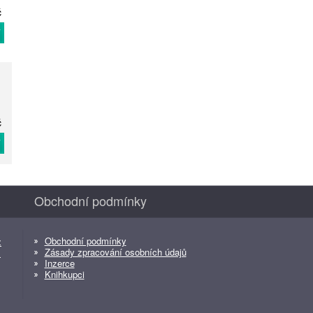
č
T
č
T
Obchodní podmínky
Obchodní podmínky
z
Zásady zpracování osobních údajů
z
Inzerce
Knihkupci