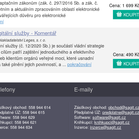
ptačním zákonům (zák. č. 297/2016 Sb. a zák. č.
Cena: 1 699 K
tním a aktuálním zpracováním oblastí elektronické
KOUPI
tvářejících důvěru pro elektronické
ní
itální služby - Komentář
akladatelství Leges, s. r. o.
ní služby (č. 12/2020 Sb.) je součástí vládní strategie
ž cílům patří zajištění jednoduchého a efektivního
Cena: 490 K
žeb klientům orgánů veřejné moci, které usnadní
KOUPI
také plnění jejich povinností, a ...
pokračování
lefony
E-maily
silkový obchod: 558 944 614
Zásilkový obchod:
obchod@sagit.c
edplatné ÚZ: 558 944 615
Předplatné ÚZ:
predplatne@sagit.c
ftware: 558 944 629
Software:
software@sagit.cz
ihkupci: 558 944 621
Knihkupci:
knihkupci@sagit.cz
erce: 558 944 634
Inzerce:
inzerce@sagit.cz