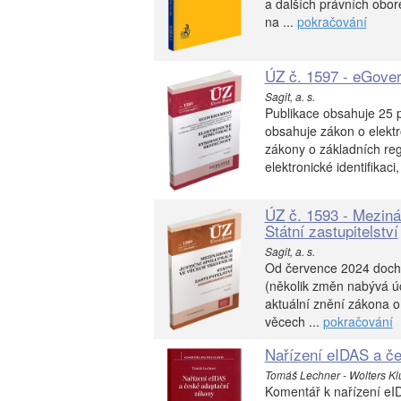
a dalších právních obor
na ...
pokračování
ÚZ č. 1597 - eGove
Sagit, a. s.
Publikace obsahuje 25 
obsahuje zákon o elekt
zákony o základních reg
elektronické identifikaci
ÚZ č. 1593 - Mezinár
Státní zastupitelství
Sagit, a. s.
Od července 2024 dochá
(několik změn nabývá úči
aktuální znění zákona o
věcech ...
pokračování
Nařízení eIDAS a č
Tomáš Lechner - Wolters Kl
Komentář k nařízení eI