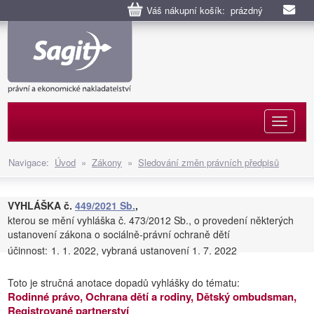
Váš nákupní košík: prázdný
Naviga
Navigace:
Úvod
»
Zákony
»
Sledování změn právních předpisů
VYHLÁŠKA č.
449/2021 Sb.
,
kterou se mění vyhláška č. 473/2012 Sb., o provedení některých
ustanovení zákona o sociálně-právní ochraně dětí
účinnost:
1. 1. 2022, vybraná ustanovení 1. 7. 2022
Toto je stručná anotace dopadů vyhlášky do tématu:
Rodinné právo, Ochrana dětí a rodiny, Dětský ombudsman,
Registrované partnerství