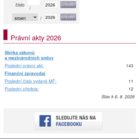
číslo
/
/
Právní akty 2026
Sbírka zákonů
a mezinárodních smluv
Poslední právní akt:
143
Finanční zpravodaj
Poslední číslo vydané MF:
11
Poslední předpis:
12
Stav k 6. 8. 2026