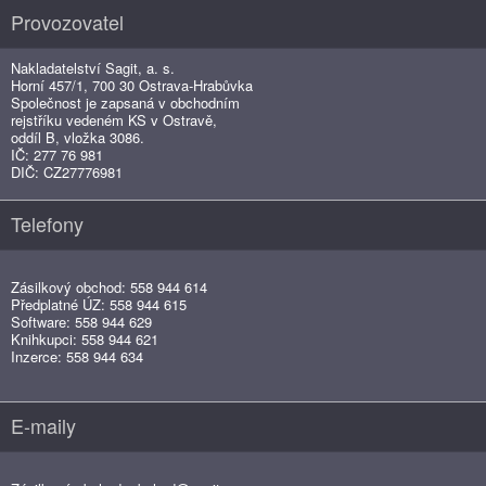
Provozovatel
Nakladatelství Sagit, a. s.
Horní 457/1, 700 30 Ostrava-Hrabůvka
Společnost je zapsaná v obchodním
rejstříku vedeném KS v Ostravě,
oddíl B, vložka 3086.
IČ: 277 76 981
DIČ: CZ27776981
Telefony
Zásilkový obchod: 558 944 614
Předplatné ÚZ: 558 944 615
Software: 558 944 629
Knihkupci: 558 944 621
Inzerce: 558 944 634
E-maily