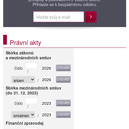
Přihlaste se k bezplatnému odběru.
Přihlásit
Právní akty
Sbírka zákonů
a mezinárodních smluv
číslo
/
/
Sbírka mezinárodních smluv
(do 31. 12. 2023)
číslo
/
/
Finanční zpravodaj