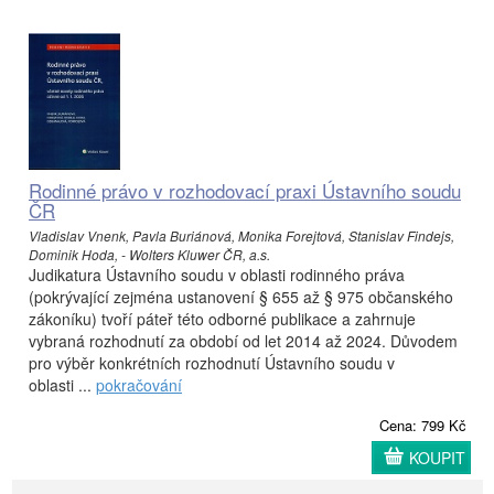
Rodinné právo v rozhodovací praxi Ústavního soudu
ČR
Vladislav Vnenk, Pavla Buriánová, Monika Forejtová, Stanislav Findejs,
Dominik Hoda, - Wolters Kluwer ČR, a.s.
Judikatura Ústavního soudu v oblasti rodinného práva
(pokrývající zejména ustanovení § 655 až § 975 občanského
zákoníku) tvoří páteř této odborné publikace a zahrnuje
vybraná rozhodnutí za období od let 2014 až 2024. Důvodem
pro výběr konkrétních rozhodnutí Ústavního soudu v
oblasti ...
pokračování
Cena: 799 Kč
KOUPIT