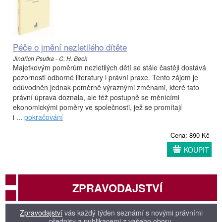
Péče o jmění nezletilého dítěte
Jindřich Psutka - C. H. Beck
Majetkovým poměrům nezletilých dětí se stále častěji dostává
pozornosti odborné literatury i právní praxe. Tento zájem je
odůvodněn jednak poměrně výraznými změnami, které tato
právní úprava doznala, ale též postupně se měnícími
ekonomickými poměry ve společnosti, jež se promítají
i ...
pokračování
Cena: 890 Kč
KOUPIT
ZPRAVODAJSTVÍ
Zpravodajství
vás každý týden seznámí s novými právními
předpisy a publikacemi z vašeho oboru.