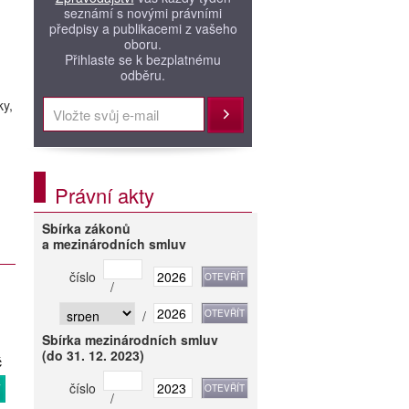
seznámí s novými právními
předpisy a publikacemi z vašeho
oboru.
Přihlaste se k bezplatnému
odběru.
ky,
Přihlásit
Právní akty
Sbírka zákonů
a mezinárodních smluv
číslo
/
/
Sbírka mezinárodních smluv
(do 31. 12. 2023)
č
číslo
T
/