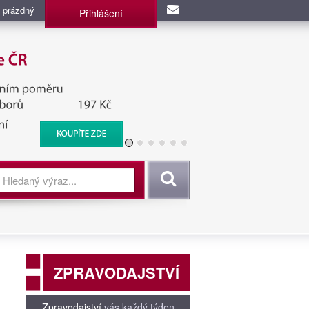
 prázdný
Přihlášení
užba, BIS, Zpravodajské
Vyhledat
ZPRAVODAJSTVÍ
Zpravodajství
vás každý týden