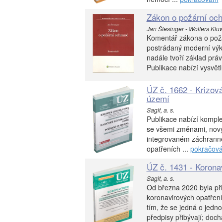
Zákon o požární oc
Jan Šlesinger - Wolters Klu
Komentář zákona o požá
postrádaný moderní výkl
nadále tvoří základ prá
Publikace nabízí vysvětlu
ÚZ č. 1662 - Krizov
území
Sagit, a. s.
Publikace nabízí komplet
se všemi změnami, nový 
integrovaném záchrann
opatřeních ...
pokračová
ÚZ č. 1431 - Koronav
Sagit, a. s.
Od března 2020 byla při
koronavirových opatření
tím, že se jedná o jedn
předpisy přibývají; dochá