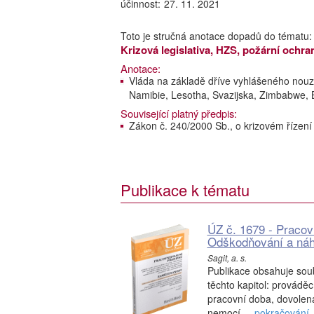
účinnost:
27. 11. 2021
Toto je stručná anotace dopadů do tématu:
Krizová legislativa, HZS, požární ochra
Anotace:
Vláda na základě dříve vyhlášeného nouz
Namibie, Lesotha, Svazijska, Zimbabwe,
Související platný předpis:
Zákon č. 240/2000 Sb., o krizovém řízení
Publikace k tématu
ÚZ č. 1679 - Pracov
Odškodňování a náh
Sagit, a. s.
Publikace obsahuje soub
těchto kapitol: prováděc
pracovní doba, dovolen
nemocí ...
pokračování