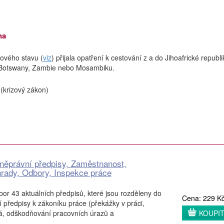
na
ového stavu (
viz
) přijala opatření k cestování z a do Jihoafrické republi
 Botswany, Zambie nebo Mosambiku.
 (krizový zákon)
něprávní předpisy, Zaměstnanost,
rady, Odbory, Inspekce práce
or 43 aktuálních předpisů, které jsou rozděleny do
Cena: 229 K
í předpisy k zákoníku práce (překážky v práci,
á, odškodňování pracovních úrazů a
KOUPI