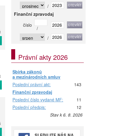
/
Finanční zpravodaj
číslo
/
č
/
T
Právní akty 2026
Sbírka zákonů
č
a mezinárodních smluv
Poslední právní akt:
143
T
Finanční zpravodaj
Poslední číslo vydané MF:
11
Poslední předpis:
12
Stav k 6. 8. 2026
č
T