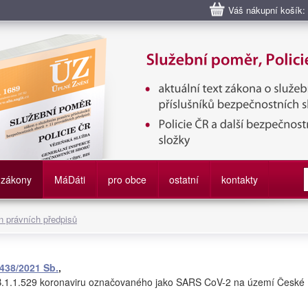
Váš nákupní košík:
bní poměr příslušníků bezpečnostních sborů, Policie ČR, Vězeňská sl
služby
zákony
M
á
D
áti
pro obce
ostatní
kontakty
 právních předpisů
438/2021 Sb.
,
 B.1.1.529 koronaviru označovaného jako SARS CoV-2 na území České