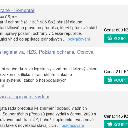
hraně - Komentář
wer ČR, a.s.
rní ochraně (č. 133/1985 Sb.) přináší dlouho
ad klíčového právního předpisu, který i přes své stáří
Cena: 809 K
vní úpravy požární ochrany v České republice.
KOUPI
jící vhled do aplikace jednotlivých ...
pokračování
á legislativa, HZS, Požární ochrana, Obnova
ní soubor krizové legislativy – zahrnuje krizový zákon
Cena: 211 K
zákon o kritické infrastruktuře, zákon o
ém systému, zákon o hospodářských
KOUPI
ní
irus - speciální vydání
jata řada předpisů ke zmírnění dopadů vládních
. Soubor těchto předpisů jsme vydali v červnu 2020 s
Cena: 145 K
orázovou publikaci ÚZ; bohužel epidemie trvá a nové
KOUPI
zí také k novelizaci stávajících ...
pokračování