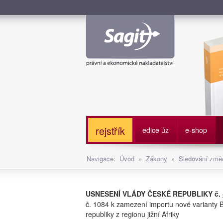
Služe
rejstřík
edice úz
e-shop
Navigace:
Úvod
»
Zákony
»
Sledování změn
USNESENÍ VLÁDY ČESKÉ REPUBLIKY č.
č. 1084 k zamezení importu nové varianty
republiky z regionu jižní Afriky