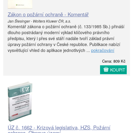
Zákon o požární ochraně - Komentář
Jan Šlesinger - Wolters Kluwer ČR, a.s.
Komentář zákona o požární ochraně (č. 133/1985 Sb.) přináší
dlouho postrádaný moderní výklad klíčového právního
předpisu, který i přes své stáří nadále tvoří základ právní
úpravy požární ochrany v České republice. Publikace nabízí
vysvětlující vhled do aplikace jednotlivých ...
pokračování
Cena: 809 Kč
KOUPIT
ÚZ č. 1662 - Krizová legislativa, HZS, Požární
ochrana, Obnova území