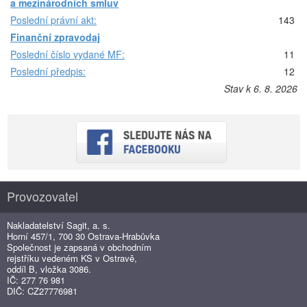
a mezinárodních smluv
Poslední právní akt:
143
Finanční zpravodaj
Poslední číslo vydané MF:
11
Poslední předpis:
12
Stav k 6. 8. 2026
Provozovatel
Nakladatelství Sagit, a. s.
Horní 457/1, 700 30 Ostrava-Hrabůvka
Společnost je zapsaná v obchodním
rejstříku vedeném KS v Ostravě,
oddíl B, vložka 3086.
IČ: 277 76 981
DIČ: CZ27776981