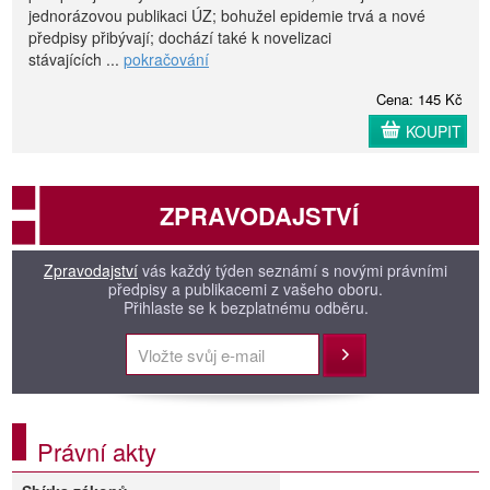
jednorázovou publikaci ÚZ; bohužel epidemie trvá a nové
předpisy přibývají; dochází také k novelizaci
stávajících ...
pokračování
Cena: 145 Kč
KOUPIT
ZPRAVODAJSTVÍ
Zpravodajství
vás každý týden seznámí s novými právními
předpisy a publikacemi z vašeho oboru.
Přihlaste se k bezplatnému odběru.
Přihlásit
Právní akty