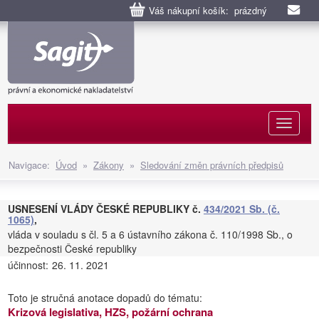
Váš nákupní košík: prázdný
Naviga
Navigace:
Úvod
»
Zákony
»
Sledování změn právních předpisů
USNESENÍ VLÁDY ČESKÉ REPUBLIKY č.
434/2021 Sb. (č.
1065)
,
vláda v souladu s čl. 5 a 6 ústavního zákona č. 110/1998 Sb., o
bezpečnosti České republiky
účinnost:
26. 11. 2021
Toto je stručná anotace dopadů do tématu:
Krizová legislativa, HZS, požární ochrana