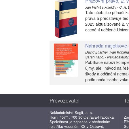
Pracovní právo, 2. 
Jan Pichrt a kolektiv - C. H.
Tato učebnice přináší k
práva a představuje teo
2025 aktualizované 2. v
ocenění udělené Univerz
Náhrada majetkové 
David Elischer, Ivan Koblih
Sarah Farid, - Nakladatelství 
Publikace nabízí kompl
újmy, ale i návod na řeš
škody a odčinění nemaj
podle občanského zákoní
Provozovatel
Te
Nakladatelství Sagit, a. s.
Horní 457/1, 700 30 Ostrava-Hrabůvka
Zá
Společnost je zapsaná v obchodním
Př
rejstříku vedeném KS v Ostravě,
So