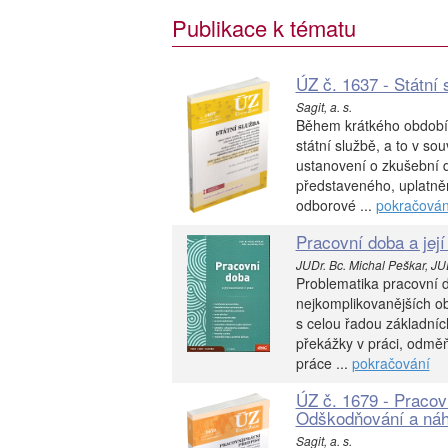
Publikace k tématu
ÚZ č. 1637 - Státní 
Sagit, a. s.
Během krátkého období 
státní službě, a to v so
ustanovení o zkušební 
představeného, uplatně
odborové ...
pokračován
Pracovní doba a její 
JUDr. Bc. Michal Peškar, JUD
Problematika pracovní d
nejkomplikovanějších ob
s celou řadou základníc
překážky v práci, odmě
práce ...
pokračování
ÚZ č. 1679 - Pracov
Odškodňování a náh
Sagit, a. s.