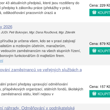
or 43 aktuálních předpisů, které jsou rozděleny do
Cena: 229 K
í předpisy k zákoníku práce (překážky v práci,
á, odškodňování pracovních úrazů a
KOUPI
ty 2026
, JUDr. Petr Bukovjan, Mgr. Dana Roučková, Mgr. Zdeněk
.
 příručka je určena všem, kdo se v praxi zabývají
Cena: 879 K
onalistům a mzdovým účetním, manažerům,
 vedoucím zaměstnancům na všech stupních řízení,
KOUPI
borovým funkcionářům či majitelům firem.
ní
ování zaměstnanců ve veřejných službách a
ální právní předpisy upravující odměňování
Cena: 157 K
, příspěvkových organizací, státních fondů, školských
 zaměstnanců státu, kteří nejsou v
KOUPI
ní náhrady, Odměňování v podnikatelské