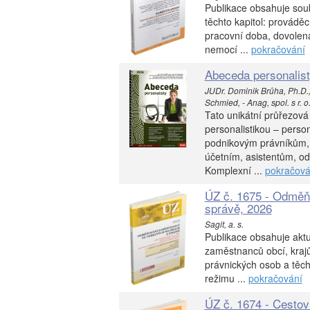
Publikace obsahuje soub
těchto kapitol: prováděc
pracovní doba, dovolen
nemocí ...
pokračování
Abeceda personalis
JUDr. Dominik Brůha, Ph.D.
Schmied, - Anag, spol. s r. o
Tato unikátní průřezová
personalistikou – pers
podnikovým právníkům,
účetním, asistentům, od
Komplexní ...
pokračová
ÚZ č. 1675 - Odměň
správě, 2026
Sagit, a. s.
Publikace obsahuje aktu
zaměstnanců obcí, krajů
právnických osob a těch
režimu ...
pokračování
ÚZ č. 1674 - Cestov