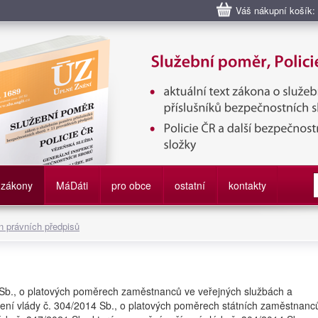
Váš nákupní košík:
bní poměr příslušníků bezpečnostních sborů, Policie ČR, Vězeňská sl
služby
zákony
M
á
D
áti
pro obce
ostatní
kontakty
 právních předpisů
 Sb., o platových poměrech zaměstnanců ve veřejných službách a
zení vlády č. 304/2014 Sb., o platových poměrech státních zaměstnanc