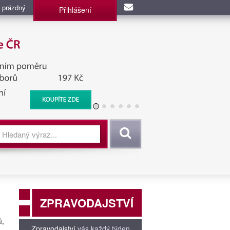
 prázdný
Přihlášení
užba, BIS, Zpravodajské
Vyhledat
ZPRAVODAJSTVÍ
ů,
Zpravodajství
vás každý týden