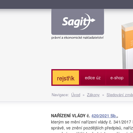
Služe
rejstřík
edice úz
e-shop
Navigace:
Úvod
»
Zákony
»
Sledování změn
NAŘÍZENÍ VLÁDY č.
420/2021 Sb.
,
kterým se mění nařízení vlády č. 341/2017
správě, ve znění pozdějších předpisů, naří