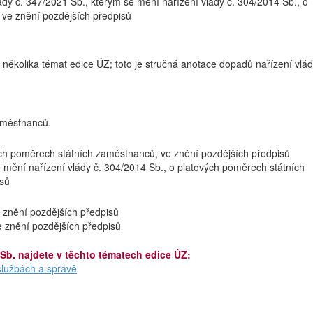
ády č. 347/2021 Sb., kterým se mění nařízení vlády č. 304/2014 Sb., o
ve znění pozdějších předpisů
 několika témat edice ÚZ; toto je stručná anotace dopadů nařízení vlá
zaměstnanců.
ých poměrech státních zaměstnanců, ve znění pozdějších předpisů
e mění nařízení vlády č. 304/2014 Sb., o platových poměrech státních
isů
 znění pozdějších předpisů
e znění pozdějších předpisů
 Sb. najdete v těchto tématech edice ÚZ:
lužbách a správě