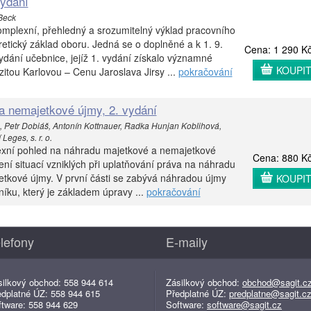
vydání
 Beck
omplexní, přehledný a srozumitelný výklad pracovního
retický základ oboru. Jedná se o doplněné a k 1. 9.
Cena: 1 290 K
ydání učebnice, jejíž 1. vydání získalo významné
KOUPI
itou Karlovou – Cenu Jaroslava Jirsy ...
pokračování
a nemajetkové újmy, 2. vydání
a, Petr Dobiáš, Antonín Kottnauer, Radka Hunjan Koblihová,
Leges, s. r. o.
exní pohled na náhradu majetkové a nemajetkové
Cena: 880 K
ení situací vzniklých při uplatňování práva na náhradu
etkové újmy. V první části se zabývá náhradou újmy
KOUPI
ku, který je základem úpravy ...
pokračování
lefony
E-maily
silkový obchod: 558 944 614
Zásilkový obchod:
obchod@sagit.c
edplatné ÚZ: 558 944 615
Předplatné ÚZ:
predplatne@sagit.c
ftware: 558 944 629
Software:
software@sagit.cz