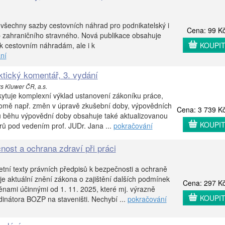
všechny sazby cestovních náhrad pro podnikatelský i
Cena: 99 K
b zahraničního stravného. Nová publikace obsahuje
 k cestovním náhradám, ale i k
KOUPI
ní
ktický komentář, 3. vydání
rs Kluwer ČR, a.s.
ytuje komplexní výklad ustanovení zákoníku práce,
kromě např. změn v úpravě zkušební doby, výpovědních
Cena: 3 739 K
u běhu výpovědní doby obsahuje také aktualizovanou
KOUPI
orů pod vedením prof. JUDr. Jana ...
pokračování
nost a ochrana zdraví při práci
etní texty právních předpisů k bezpečnosti a ochraně
uje aktuální znění zákona o zajištění dalších podmínek
Cena: 297 K
ami účinnými od 1. 11. 2025, které mj. výrazně
KOUPI
dinátora BOZP na staveništi. Nechybí ...
pokračování