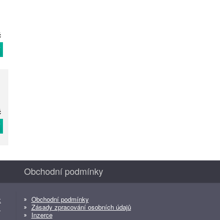
č
T
č
T
Obchodní podmínky
Obchodní podmínky
z
Zásady zpracování osobních údajů
z
Inzerce