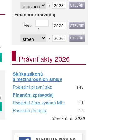
/
Finanční zpravodaj
číslo
/
/
č
Právní akty 2026
T
Sbírka zákonů
a mezinárodních smluv
Poslední právní akt:
143
Finanční zpravodaj
č
Poslední číslo vydané MF:
11
T
Poslední předpis:
12
Stav k 6. 8. 2026