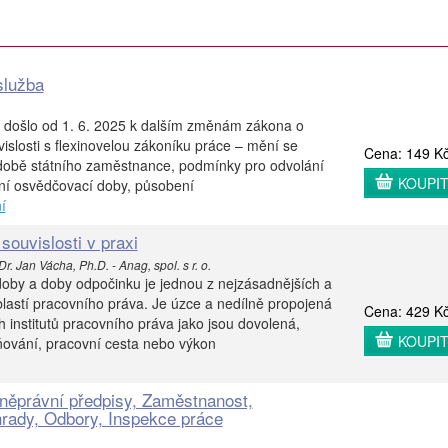
služba
došlo od 1. 6. 2025 k dalším změnám zákona o
uvislosti s flexinovelou zákoníku práce – mění se
Cena: 149 K
době státního zaměstnance, podmínky pro odvolání
KOUPI
ní osvědčovací doby, působení
í
souvislosti v praxi
r. Jan Vácha, Ph.D. - Anag, spol. s r. o.
oby a doby odpočinku je jednou z nejzásadnějších a
lastí pracovního práva. Je úzce a nedílně propojená
Cena: 429 K
h institutů pracovního práva jako jsou dovolená,
KOUPI
ňování, pracovní cesta nebo výkon
něprávní předpisy, Zaměstnanost,
rady, Odbory, Inspekce práce