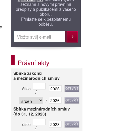
seznámí s novými právními
předpisy a publikacemi z vašeho
oboru.
Přihlaste se k bezplatnému
odběru.
dy
Přihlásit
Právní akty
Sbírka zákonů
a mezinárodních smluv
číslo
/
/
Sbírka mezinárodních smluv
(do 31. 12. 2023)
číslo
/