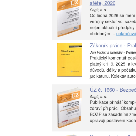
sféře, 2026
Sagit, a. s.
Od ledna 2026 se mění 
veřejný sektor vč. saze
nejen aktuální předpisy
obdobným ...
pokračová
Zákoník práce - Pra
Jan Pichrt a kolektiv - Wolte
Praktický komentář posk
platný k 1. 9. 2025, a 
důvodů, délky a počátk
judikaturu. Kolektiv aut
ÚZ č. 1660 - Bezpeč
Sagit, a. s.
Publikace přináší kompl
zdraví při práci. Obsah
BOZP se zásadními změn
upravují postavení koor