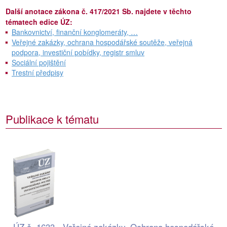
Další anotace zákona č. 417/2021 Sb. najdete v těchto
tématech edice ÚZ:
Bankovnictví, finanční konglomeráty, …
Veřejné zakázky, ochrana hospodářské soutěže, veřejná
podpora, investiční pobídky, registr smluv
Sociální pojištění
Trestní předpisy
Publikace k tématu
ÚZ č. 1633 - Veřejné zakázky, Ochrana hospodářské