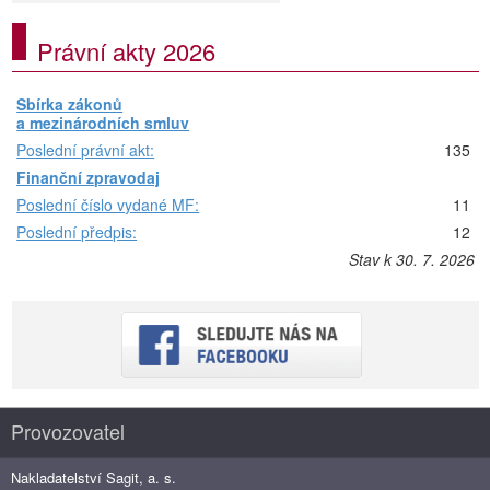
Právní akty 2026
Sbírka zákonů
a mezinárodních smluv
Poslední právní akt:
135
Finanční zpravodaj
Poslední číslo vydané MF:
11
Poslední předpis:
12
Stav k 30. 7. 2026
Provozovatel
Nakladatelství Sagit, a. s.