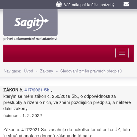
Váš nákupní košík: prázdný
Naviga
Navigace:
Úvod
»
Zákony
»
Sledování změn právních předpisů
ZÁKON č.
417/2021 Sb.
,
kterým se mění zákon č. 250/2016 Sb., o odpovědnosti za
přestupky a řízení o nich, ve znění pozdějších předpisů, a některé
další zákony
účinnost:
1. 2. 2022
Zákon č. 417/2021 Sb. zasahuje do několika témat edice ÚZ; toto
je stručná anotace dopadů zákona do tématu: