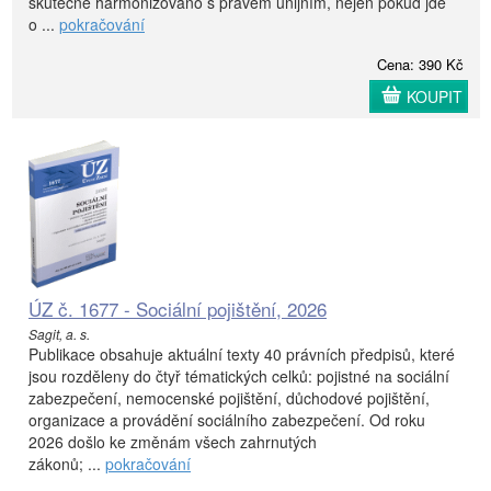
skutečně harmonizováno s právem unijním, nejen pokud jde
o ...
pokračování
Cena: 390 Kč
KOUPIT
ÚZ č. 1677 - Sociální pojištění, 2026
Sagit, a. s.
Publikace obsahuje aktuální texty 40 právních předpisů, které
jsou rozděleny do čtyř tématických celků: pojistné na sociální
zabezpečení, nemocenské pojištění, důchodové pojištění,
organizace a provádění sociálního zabezpečení. Od roku
2026 došlo ke změnám všech zahrnutých
zákonů; ...
pokračování