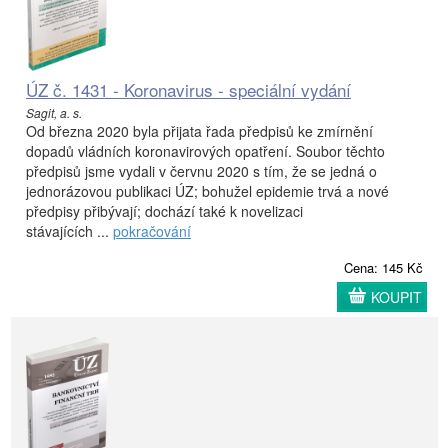
ÚZ č. 1431 - Koronavirus - speciální vydání
Sagit, a. s.
Od března 2020 byla přijata řada předpisů ke zmírnění
dopadů vládních koronavirových opatření. Soubor těchto
předpisů jsme vydali v červnu 2020 s tím, že se jedná o
jednorázovou publikaci ÚZ; bohužel epidemie trvá a nové
předpisy přibývají; dochází také k novelizaci
stávajících ...
pokračování
Cena: 145 Kč
KOUPIT