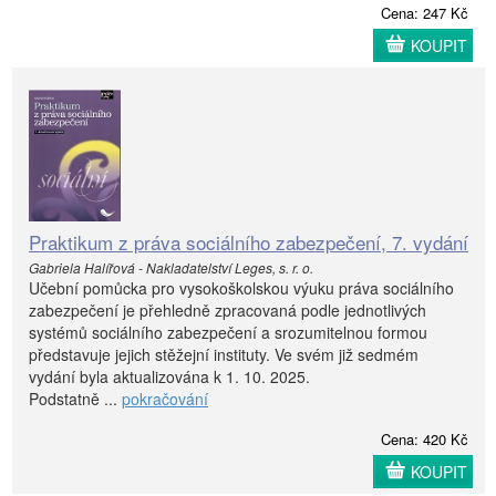
Cena: 247 Kč
KOUPIT
Praktikum z práva sociálního zabezpečení, 7. vydání
Gabriela Halířová - Nakladatelství Leges, s. r. o.
Učební pomůcka pro vysokoškolskou výuku práva sociálního
zabezpečení je přehledně zpracovaná podle jednotlivých
systémů sociálního zabezpečení a srozumitelnou formou
představuje jejich stěžejní instituty. Ve svém již sedmém
vydání byla aktualizována k 1. 10. 2025.
Podstatně ...
pokračování
Cena: 420 Kč
KOUPIT