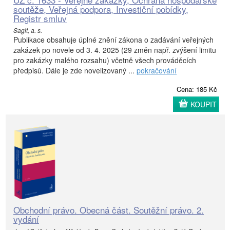
soutěže, Veřejná podpora, Investiční pobídky,
Registr smluv
Sagit, a. s.
Publikace obsahuje úplné znění zákona o zadávání veřejných
zakázek po novele od 3. 4. 2025 (29 změn např. zvýšení limitu
pro zakázky malého rozsahu) včetně všech prováděcích
předpisů. Dále je zde novelizovaný ...
pokračování
Cena: 185 Kč
KOUPIT
Obchodní právo. Obecná část. Soutěžní právo. 2.
vydání