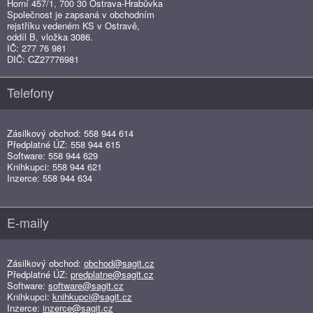
Horní 457/1, 700 30 Ostrava-Hrabůvka
Společnost je zapsaná v obchodním
rejstříku vedeném KS v Ostravě,
oddíl B, vložka 3086.
IČ: 277 76 981
DIČ: CZ27776981
Telefony
Zásilkový obchod: 558 944 614
Předplatné ÚZ: 558 944 615
Software: 558 944 629
Knihkupci: 558 944 621
Inzerce: 558 944 634
E-maily
Zásilkový obchod:
obchod@sagit.cz
Předplatné ÚZ:
predplatne@sagit.cz
Software:
software@sagit.cz
Knihkupci:
knihkupci@sagit.cz
Inzerce:
inzerce@sagit.cz