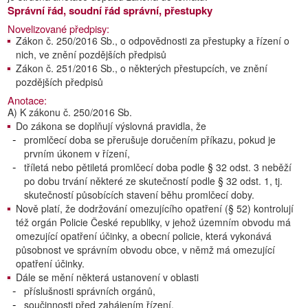
Správní řád, soudní řád správní, přestupky
Novelizované předpisy:
Zákon č. 250/2016 Sb., o odpovědnosti za přestupky a řízení o
nich, ve znění pozdějších předpisů
Zákon č. 251/2016 Sb., o některých přestupcích, ve znění
pozdějších předpisů
Anotace:
A) K zákonu č. 250/2016 Sb.
Do zákona se doplňují výslovná pravidla, že
promlčecí doba se přerušuje doručením příkazu, pokud je
prvním úkonem v řízení,
tříletá nebo pětiletá promlčecí doba podle § 32 odst. 3 neběží
po dobu trvání některé ze skutečností podle § 32 odst. 1, tj.
skutečností působících stavení běhu promlčecí doby.
Nově platí, že dodržování omezujícího opatření (§ 52) kontrolují
též orgán Policie České republiky, v jehož územním obvodu má
omezující opatření účinky, a obecní policie, která vykonává
působnost ve správním obvodu obce, v němž má omezující
opatření účinky.
Dále se mění některá ustanovení v oblasti
příslušnosti správních orgánů,
součinnosti před zahájením řízení,