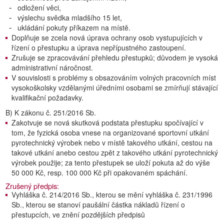
odložení věci,
výslechu svědka mladšího 15 let,
ukládání pokuty příkazem na místě.
Doplňuje se zcela nová úprava ochrany osob vystupujících v
řízení o přestupku a úprava nepřípustného zastoupení.
Zrušuje se zpracovávání přehledu přestupků; důvodem je vysoká
administrativní náročnost.
V souvislosti s problémy s obsazováním volných pracovních míst
vysokoškolsky vzdělanými úředními osobami se zmírňují stávající
kvalifikační požadavky.
B) K zákonu č. 251/2016 Sb.
Zakotvuje se nová skutková podstata přestupku spočívající v
tom, že fyzická osoba vnese na organizované sportovní utkání
pyrotechnický výrobek nebo v místě takového utkání, cestou na
takové utkání anebo cestou zpět z takového utkání pyrotechnický
výrobek použije; za tento přestupek se uloží pokuta až do výše
50 000 Kč, resp. 100 000 Kč při opakovaném spáchání.
Zrušený předpis:
Vyhláška č. 214/2016 Sb., kterou se mění vyhláška č. 231/1996
Sb., kterou se stanoví paušální částka nákladů řízení o
přestupcích, ve znění pozdějších předpisů