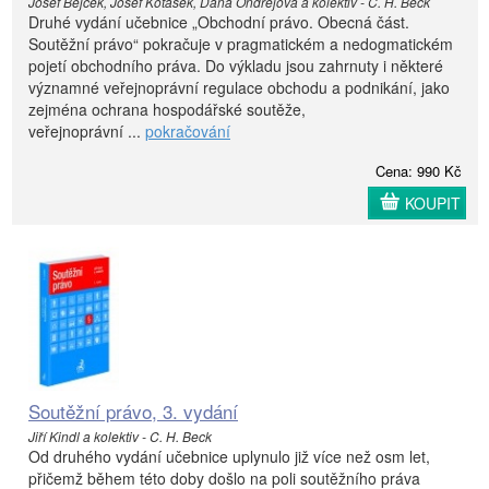
Josef Bejček, Josef Kotásek, Dana Ondrejová a kolektiv - C. H. Beck
Druhé vydání učebnice „Obchodní právo. Obecná část.
Soutěžní právo“ pokračuje v pragmatickém a nedogmatickém
pojetí obchodního práva. Do výkladu jsou zahrnuty i některé
významné veřejnoprávní regulace obchodu a podnikání, jako
zejména ochrana hospodářské soutěže,
veřejnoprávní ...
pokračování
Cena: 990 Kč
KOUPIT
Soutěžní právo, 3. vydání
Jiří Kindl a kolektiv - C. H. Beck
Od druhého vydání učebnice uplynulo již více než osm let,
přičemž během této doby došlo na poli soutěžního práva