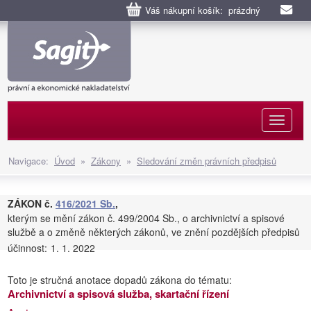
Váš nákupní košík: prázdný
Naviga
Navigace:
Úvod
»
Zákony
»
Sledování změn právních předpisů
ZÁKON č.
416/2021 Sb.
,
kterým se mění zákon č. 499/2004 Sb., o archivnictví a spisové
službě a o změně některých zákonů, ve znění pozdějších předpisů
účinnost:
1. 1. 2022
Toto je stručná anotace dopadů zákona do tématu:
Archivnictví a spisová služba, skartační řízení