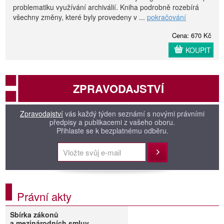
problematiku využívání archiválií. Kniha podrobně rozebírá
všechny změny, které byly provedeny v ...
pokračování
Cena: 670 Kč
KOUPIT
ZPRAVODAJSTVÍ
Zpravodajství
vás každý týden seznámí s novými právními
předpisy a publikacemi z vašeho oboru.
Přihlaste se k bezplatnému odběru.
Přihlásit
Právní akty
Sbírka zákonů
a mezinárodních smluv