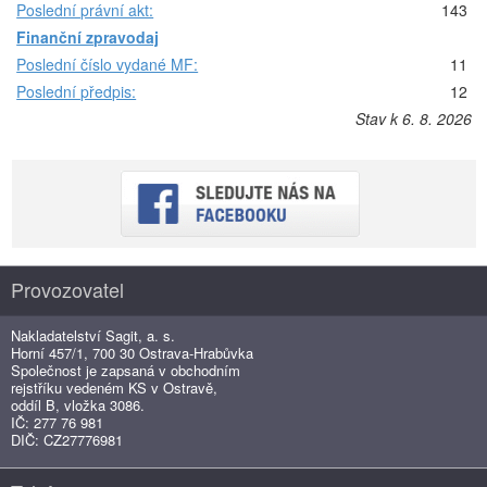
Poslední právní akt:
143
Finanční zpravodaj
Poslední číslo vydané MF:
11
Poslední předpis:
12
Stav k 6. 8. 2026
Provozovatel
Nakladatelství Sagit, a. s.
Horní 457/1, 700 30 Ostrava-Hrabůvka
Společnost je zapsaná v obchodním
rejstříku vedeném KS v Ostravě,
oddíl B, vložka 3086.
IČ: 277 76 981
DIČ: CZ27776981