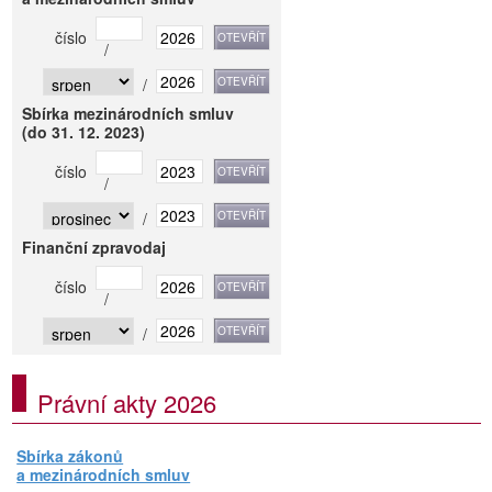
číslo
/
/
Sbírka mezinárodních smluv
(do 31. 12. 2023)
číslo
/
/
Finanční zpravodaj
číslo
/
/
Právní akty 2026
Sbírka zákonů
a mezinárodních smluv