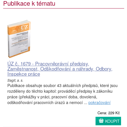
Publikace k tématu
ÚZ č. 1679 - Pracovněprávní předpisy,
Zaměstnanost, Odškodňování a náhrady, Odbory,
Inspekce práce
Sagit, a. s.
Publikace obsahuje soubor 43 aktuálních předpisů, které jsou
rozděleny do těchto kapitol: prováděcí předpisy k zákoníku
práce (překážky v práci, pracovní doba, dovolená,
odškodňování pracovních úrazů a nemocí ...
pokračování
Cena: 229 Kč
KOUPIT