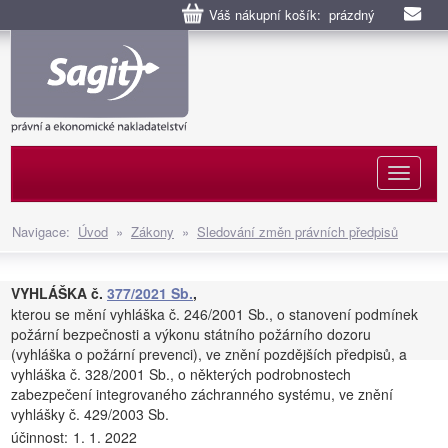
Váš nákupní košík: prázdný
Naviga
Navigace:
Úvod
»
Zákony
»
Sledování změn právních předpisů
VYHLÁŠKA č.
377/2021 Sb.
,
kterou se mění vyhláška č. 246/2001 Sb., o stanovení podmínek
požární bezpečnosti a výkonu státního požárního dozoru
(vyhláška o požární prevenci), ve znění pozdějších předpisů, a
vyhláška č. 328/2001 Sb., o některých podrobnostech
zabezpečení integrovaného záchranného systému, ve znění
vyhlášky č. 429/2003 Sb.
účinnost:
1. 1. 2022