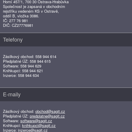
Horní 457/1, 700 30 Ostrava-Hrabůvka
Společnost je zapsaná v obchodním
rejstříku vedeném KS v Ostravě,
oddíl B, vložka 3086.
IČ: 277 76 981
DIČ: CZ27776981
Telefony
Zásilkový obchod: 558 944 614
Předplatné ÚZ: 558 944 615
Software: 558 944 629
Knihkupci: 558 944 621
Inzerce: 558 944 634
E-maily
Zásilkový obchod:
obchod@sagit.cz
Předplatné ÚZ:
predplatne@sagit.cz
Software:
software@sagit.cz
Knihkupci:
knihkupci@sagit.cz
Inzerce:
inzerce@sagit.cz