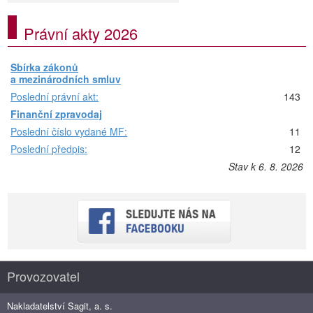
Právní akty 2026
Sbírka zákonů
a mezinárodních smluv
Poslední právní akt:
143
Finanční zpravodaj
Poslední číslo vydané MF:
11
Poslední předpis:
12
Stav k 6. 8. 2026
Provozovatel
Nakladatelství Sagit, a. s.