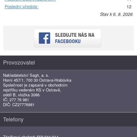
Poslední předpis:
12
Stav k 6. 8. 2026
Provozovatel
Nakladatelství Sagit, a. s.
Horní 457/1, 700 30 Ostrava-Hrabůvka
Společnost je zapsaná v obchodním
rejstříku vedeném KS v Ostravě,
oddíl B, vložka 3086.
IČ: 277 76 981
DIČ: CZ27776981
Telefony
Zásilkový obchod: 558 944 614