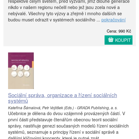
respektive celým světem, před výzvami, jimž dlouhé generace
nikdo v našem regionu nečelil nebo jež jsou zcela nové a
nebývalé. Všechny tyto výzvy a zřejmě i mnoho dalších se
budou muset odrazit v systémech sociálního ...
pokračování
Cena: 990 Kč
KOUPIT
Sociální správa, organizace a řízení sociálních
systémů
Kateřina Šámalová, Petr Vojtíšek (Eds.) - GRADA Publishing, a. s.
Učebnice je dělena do dvou vzájemně provázených částí. V
první části představuje čtenářům obecnou teorii sociální
správy, nastiňuje genezi současných modelů řízení sociálních
systémů, seznamuje s principy řízení v sociální správě a
dalšími klíčovými koncepty, které je nutné znát