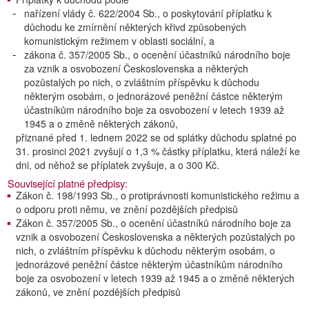
nařízení vlády č. 622/2004 Sb., o poskytování příplatku k
důchodu ke zmírnění některých křivd způsobených
komunistickým režimem v oblasti sociální, a
zákona č. 357/2005 Sb., o ocenění účastníků národního boje
za vznik a osvobození Československa a některých
pozůstalých po nich, o zvláštním příspěvku k důchodu
některým osobám, o jednorázové peněžní částce některým
účastníkům národního boje za osvobození v letech 1939 až
1945 a o změně některých zákonů,
přiznané před 1. lednem 2022 se od splátky důchodu splatné po
31. prosinci 2021 zvyšují o 1,3 % částky příplatku, která náleží ke
dni, od něhož se příplatek zvyšuje, a o 300 Kč.
Související platné předpisy:
Zákon č. 198/1993 Sb., o protiprávnosti komunistického režimu a
o odporu proti němu, ve znění pozdějších předpisů
Zákon č. 357/2005 Sb., o ocenění účastníků národního boje za
vznik a osvobození Československa a některých pozůstalých po
nich, o zvláštním příspěvku k důchodu některým osobám, o
jednorázové peněžní částce některým účastníkům národního
boje za osvobození v letech 1939 až 1945 a o změně některých
zákonů, ve znění pozdějších předpisů