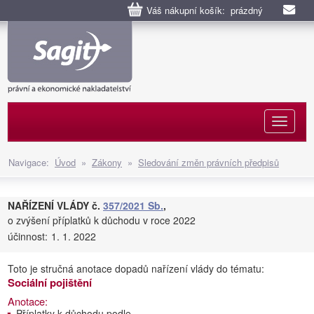
Váš nákupní košík: prázdný
Naviga
Navigace:
Úvod
»
Zákony
»
Sledování změn právních předpisů
NAŘÍZENÍ VLÁDY č.
357/2021 Sb.
,
o zvýšení příplatků k důchodu v roce 2022
účinnost:
1. 1. 2022
Toto je stručná anotace dopadů nařízení vlády do tématu:
Sociální pojištění
Anotace:
Příplatky k důchodu podle