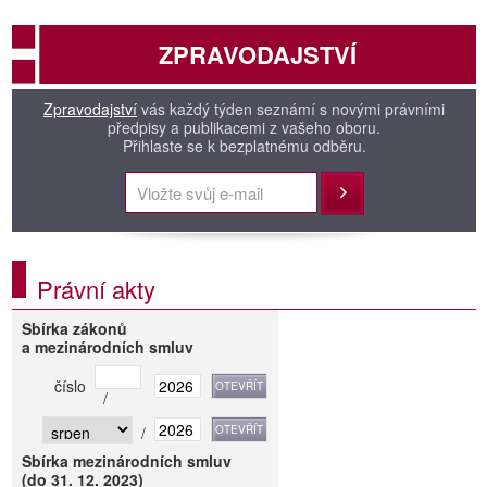
ZPRAVODAJSTVÍ
Zpravodajství
vás každý týden seznámí s novými právními
předpisy a publikacemi z vašeho oboru.
Přihlaste se k bezplatnému odběru.
Přihlásit
Právní akty
Sbírka zákonů
a mezinárodních smluv
číslo
/
/
Sbírka mezinárodních smluv
(do 31. 12. 2023)