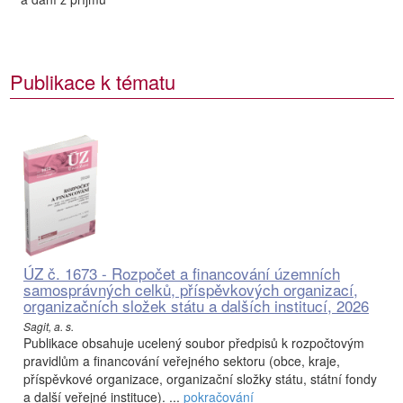
Publikace k tématu
ÚZ č. 1673 - Rozpočet a financování územních
samosprávných celků, příspěvkových organizací,
organizačních složek státu a dalších institucí, 2026
Sagit, a. s.
Publikace obsahuje ucelený soubor předpisů k rozpočtovým
pravidlům a financování veřejného sektoru (obce, kraje,
příspěvkové organizace, organizační složky státu, státní fondy
a další veřejné instituce). ...
pokračování