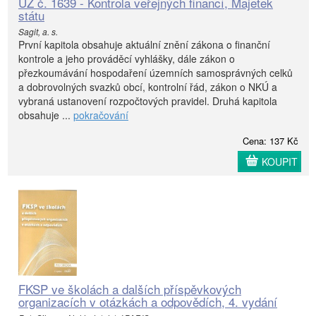
ÚZ č. 1639 - Kontrola veřejných financí, Majetek
státu
Sagit, a. s.
První kapitola obsahuje aktuální znění zákona o finanční
kontrole a jeho prováděcí vyhlášky, dále zákon o
přezkoumávání hospodaření územních samosprávných celků
a dobrovolných svazků obcí, kontrolní řád, zákon o NKÚ a
vybraná ustanovení rozpočtových pravidel. Druhá kapitola
obsahuje ...
pokračování
Cena: 137 Kč
KOUPIT
FKSP ve školách a dalších příspěvkových
organizacích v otázkách a odpovědích, 4. vydání