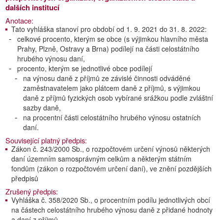
dalších institucí
Anotace:
Tato vyhláška stanoví pro období od 1. 9. 2021 do 31. 8. 2022:
celkové procento, kterým se obce (s výjimkou hlavního města
Prahy, Plzně, Ostravy a Brna) podílejí na části celostátního
hrubého výnosu daní,
procento, kterým se jednotlivé obce podílejí
na výnosu daně z příjmů ze závislé činnosti odváděné
zaměstnavatelem jako plátcem daně z příjmů, s výjimkou
daně z příjmů fyzických osob vybírané srážkou podle zvláštní
sazby daně,
na procentní části celostátního hrubého výnosu ostatních
daní.
Související platný předpis:
Zákon č. 243/2000 Sb., o rozpočtovém určení výnosů některých
daní územním samosprávným celkům a některým státním
fondům (zákon o rozpočtovém určení daní), ve znění pozdějších
předpisů
Zrušený předpis:
Vyhláška č. 358/2020 Sb., o procentním podílu jednotlivých obcí
na částech celostátního hrubého výnosu daně z přidané hodnoty
a daní z příjmů