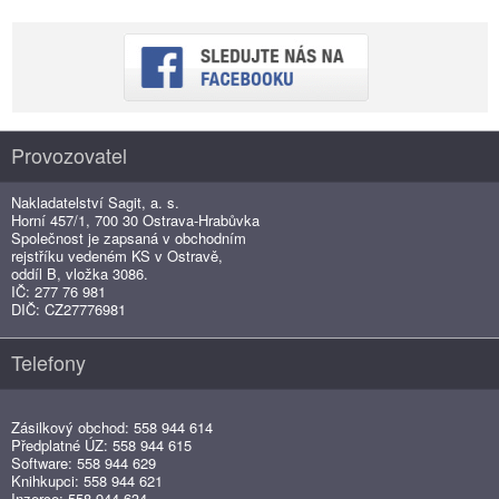
Provozovatel
Nakladatelství Sagit, a. s.
Horní 457/1, 700 30 Ostrava-Hrabůvka
Společnost je zapsaná v obchodním
rejstříku vedeném KS v Ostravě,
oddíl B, vložka 3086.
IČ: 277 76 981
DIČ: CZ27776981
Telefony
Zásilkový obchod: 558 944 614
Předplatné ÚZ: 558 944 615
Software: 558 944 629
Knihkupci: 558 944 621
Inzerce: 558 944 634