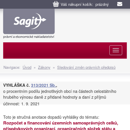
Váš nákupní košík: prázdný
Naviga
Navigace:
Úvod
»
Zákony
»
Sledování změn právních předpisů
VYHLÁŠKA č.
313/2021 Sb.
,
o procentním podílu jednotlivých obcí na částech celostátního
hrubého výnosu daně z přidané hodnoty a daní z příjmů
účinnost:
1. 9. 2021
Toto je stručná anotace dopadů vyhlášky do tématu:
Rozpočet a financování územních samosprávných celků,
příspěvkových organizací, organizačních složek státu a