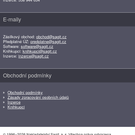
E-maily
Zásilkový obchod:
obchod@sagit.cz
Předplatné ÚZ:
predplatne@sagit.cz
Software:
software@sagit.cz
Knihkupci:
knihkupci@sagit.cz
Inzerce:
inzerce@sagit.cz
Obchodní podmínky
Obchodní podmínky
Zásady zpracování osobních údajů
Inzerce
Knihkupci
© 1996–2026 Nakladatelství Sagit, a. s. Všechna práva vyhrazena.