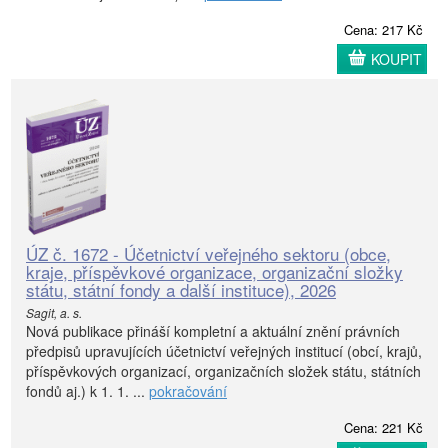
Cena: 217 Kč
KOUPIT
ÚZ č. 1672 - Účetnictví veřejného sektoru (obce,
kraje, příspěvkové organizace, organizační složky
státu, státní fondy a další instituce), 2026
Sagit, a. s.
Nová publikace přináší kompletní a aktuální znění právních
předpisů upravujících účetnictví veřejných institucí (obcí, krajů,
příspěvkových organizací, organizačních složek státu, státních
fondů aj.) k 1. 1. ...
pokračování
Cena: 221 Kč