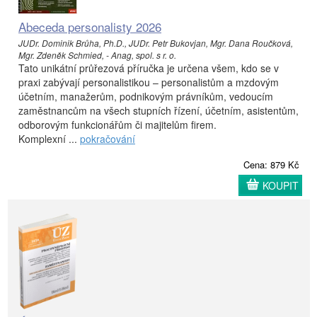
Abeceda personalisty 2026
JUDr. Dominik Brůha, Ph.D., JUDr. Petr Bukovjan, Mgr. Dana Roučková,
Mgr. Zdeněk Schmied, - Anag, spol. s r. o.
Tato unikátní průřezová příručka je určena všem, kdo se v
praxi zabývají personalistikou – personalistům a mzdovým
účetním, manažerům, podnikovým právníkům, vedoucím
zaměstnancům na všech stupních řízení, účetním, asistentům,
odborovým funkcionářům či majitelům firem.
Komplexní ...
pokračování
Cena: 879 Kč
KOUPIT