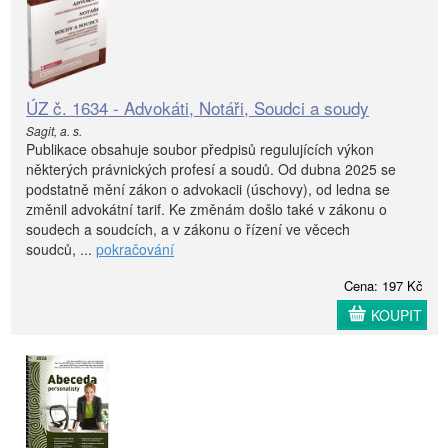
ÚZ č. 1634 - Advokáti, Notáři, Soudci a soudy
Sagit, a. s.
Publikace obsahuje soubor předpisů regulujících výkon
některých právnických profesí a soudů. Od dubna 2025 se
podstatně mění zákon o advokacii (úschovy), od ledna se
změnil advokátní tarif. Ke změnám došlo také v zákonu o
soudech a soudcích, a v zákonu o řízení ve věcech
soudců, ...
pokračování
Cena: 197 Kč
KOUPIT