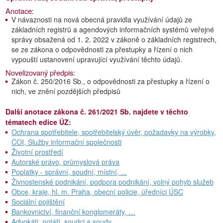
Anotace:
V návaznosti na nová obecná pravidla využívání údajů ze
základních registrů a agendových informačních systémů veřejné
správy obsažená od 1. 2. 2022 v zákoně o základních registrech,
se ze zákona o odpovědnosti za přestupky a řízení o nich
vypouští ustanovení upravující využívání těchto údajů.
Novelizovaný předpis:
Zákon č. 250/2016 Sb., o odpovědnosti za přestupky a řízení o
nich, ve znění pozdějších předpisů
Další anotace zákona č. 261/2021 Sb. najdete v těchto
tématech edice ÚZ:
Ochrana spotřebitele, spotřebitelský úvěr, požadavky na výrobky,
ČOI, Služby informační společnosti
Životní prostředí
Autorské právo, průmyslová práva
Poplatky - správní, soudní, místní, ...
Živnostenské podnikání, podpora podnikání, volný pohyb služeb
Obce, kraje, hl. m. Praha, obecní policie, úředníci ÚSC
Sociální pojištění
Bankovnictví, finanční konglomeráty, …
Advokáti, notáři, soudci a soudy