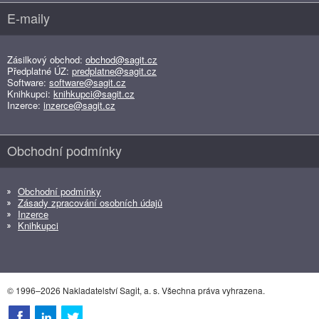
E-maily
Zásilkový obchod:
obchod@sagit.cz
Předplatné ÚZ:
predplatne@sagit.cz
Software:
software@sagit.cz
Knihkupci:
knihkupci@sagit.cz
Inzerce:
inzerce@sagit.cz
Obchodní podmínky
Obchodní podmínky
Zásady zpracování osobních údajů
Inzerce
Knihkupci
© 1996–2026 Nakladatelství Sagit, a. s. Všechna práva vyhrazena.