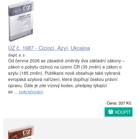
ÚZ č. 1687 - Cizinci, Azyl, Ukrajina
Sagit, a. s.
Od června 2026 se zásadně změnily dva základní zákony –
zákon o pobytu cizinců na území ČR (35 změn) a zákon o
azylu (185 změn). Publikace nově obsahuje také vybraná
evropská azylová nařízení, která doplňují českou právní
úpravu. Dále je zde vízový kodex, předpisy týkající
se ...
pokračování
Cena: 337 Kč
KOUPIT