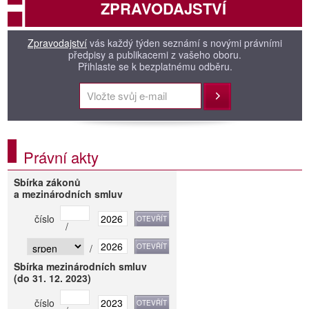
ZPRAVODAJSTVÍ
Zpravodajství
vás každý týden seznámí s novými právními
předpisy a publikacemi z vašeho oboru.
Přihlaste se k bezplatnému odběru.
Přihlásit
Právní akty
Sbírka zákonů
a mezinárodních smluv
číslo
/
/
Sbírka mezinárodních smluv
(do 31. 12. 2023)
číslo