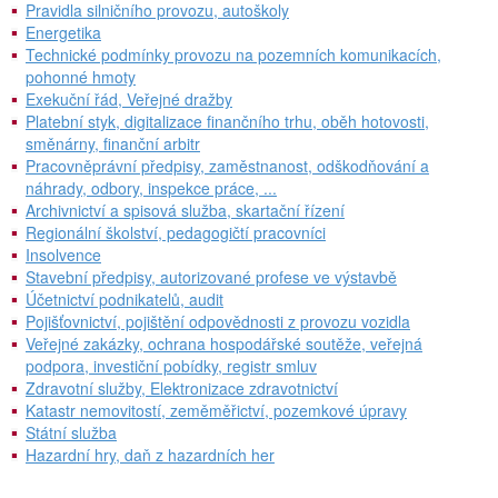
Pravidla silničního provozu, autoškoly
Energetika
Technické podmínky provozu na pozemních komunikacích,
pohonné hmoty
Exekuční řád, Veřejné dražby
Platební styk, digitalizace finančního trhu, oběh hotovosti,
směnárny, finanční arbitr
Pracovněprávní předpisy, zaměstnanost, odškodňování a
náhrady, odbory, inspekce práce, ...
Archivnictví a spisová služba, skartační řízení
Regionální školství, pedagogičtí pracovníci
Insolvence
Stavební předpisy, autorizované profese ve výstavbě
Účetnictví podnikatelů, audit
Pojišťovnictví, pojištění odpovědnosti z provozu vozidla
Veřejné zakázky, ochrana hospodářské soutěže, veřejná
podpora, investiční pobídky, registr smluv
Zdravotní služby, Elektronizace zdravotnictví
Katastr nemovitostí, zeměměřictví, pozemkové úpravy
Státní služba
Hazardní hry, daň z hazardních her