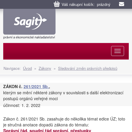
Váš nákupní košík: prázdný
Naviga
Navigace:
Úvod
»
Zákony
»
Sledování změn právních předpisů
ZÁKON č.
261/2021 Sb.
,
kterým se mění některé zákony v souvislosti s další elektronizací
postupů orgánů veřejné moci
účinnost:
1. 2. 2022
Zákon č. 261/2021 Sb. zasahuje do několika témat edice ÚZ; toto
je stručná anotace dopadů zákona do tématu:
Správní řád, soudní řád správní, přestupky