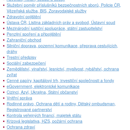
Služební poměr příslušníků bezpečnostních sborů, Policie ČR,
Vězeňská služba, BIS, Zpravodajské služby
Zdravotní pojištění
Ústava ČR, Listina základních práv a svobod, Ústavní soud
Mezinárodní justiční spolupráce, státní zastupitelství
Penzijní spoření a připojištění
Zahraniční obchod
Silniční doprava, pozemní komunikace, přeprava cestujících,
dráhy
Trestní předpisy
Sociální zabezpečení
Zemědělství, vinařství, lesnictví, myslivost, rybářství, ochrana
zvířat
Cenné papíry, kapitálový trh, investiční společnosti a fondy
eGovernment, elektronické komunikace
Cizinci, Azyl, Ukrajina, Státní občanství
Vnitřní správa
Rodinné právo, Ochrana dětí a rodiny, Dětský ombudsman,
Registrované partnerství
Kontrola veřejných financí, majetek státu
Krizová legislativa, HZS, požární ochrana
Ochrana zdraví