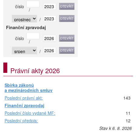
číslo
/
/
Finanční zpravodaj
číslo
/
/
Právní akty 2026
Sbírka zákonů
a mezinárodních smluv
Poslední právní akt:
143
Finanční zpravodaj
Poslední číslo vydané MF:
11
Poslední předpis:
12
Stav k 6. 8. 2026