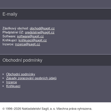
E-maily
Zásilkový obchod:
obchod@sagit.cz
Předplatné ÚZ:
predplatne@sagit.cz
Software:
software@sagit.cz
Knihkupci:
knihkupci@sagit.cz
Inzerce:
inzerce@sagit.cz
Obchodní podmínky
Obchodní podmínky
Zásady zpracování osobních údajů
Inzerce
Knihkupci
© 1996–2026 Nakladatelství Sagit, a. s. Všechna práva vyhrazena.