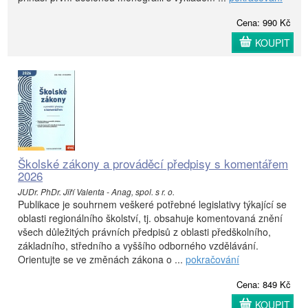
Cena: 990 Kč
KOUPIT
Školské zákony a prováděcí předpisy s komentářem
2026
JUDr. PhDr. Jiří Valenta - Anag, spol. s r. o.
Publikace je souhrnem veškeré potřebné legislativy týkající se
oblasti regionálního školství, tj. obsahuje komentovaná znění
všech důležitých právních předpisů z oblasti předškolního,
základního, středního a vyššího odborného vzdělávání.
Orientujte se ve změnách zákona o ...
pokračování
Cena: 849 Kč
KOUPIT