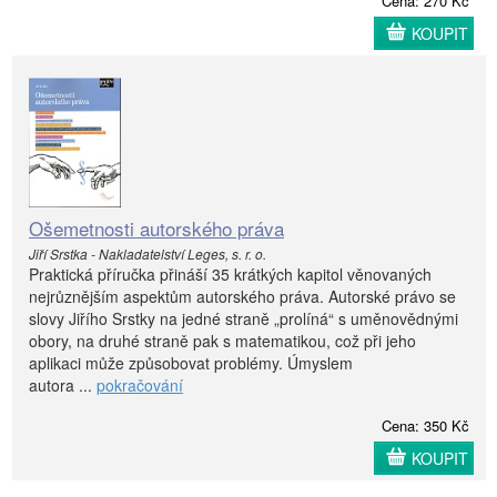
Cena: 270 Kč
KOUPIT
Ošemetnosti autorského práva
Jiří Srstka - Nakladatelství Leges, s. r. o.
Praktická příručka přináší 35 krátkých kapitol věnovaných
nejrůznějším aspektům autorského práva. Autorské právo se
slovy Jiřího Srstky na jedné straně „prolíná“ s uměnovědnými
obory, na druhé straně pak s matematikou, což při jeho
aplikaci může způsobovat problémy. Úmyslem
autora ...
pokračování
Cena: 350 Kč
KOUPIT