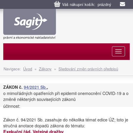
Váš nákupní košík: prázdný
Naviga
Navigace:
Úvod
»
Zákony
»
Sledování změn právních předpisů
ZÁKON č.
94/2021 Sb.
,
o mimořádných opatřeních při epidemii onemocnění COVID-19 a o
změně některých souvisejících zákonů
účinnost:
Zákon č. 94/2021 Sb. zasahuje do několika témat edice ÚZ; toto je
stručná anotace dopadů zákona do tématu:
Exekuční řád, Veřejné dražby