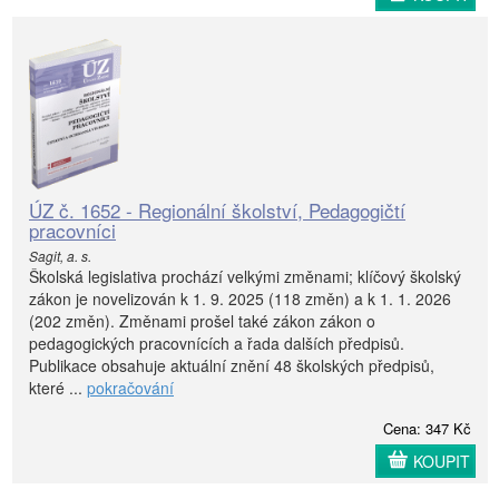
ÚZ č. 1652 - Regionální školství, Pedagogičtí
pracovníci
Sagit, a. s.
Školská legislativa prochází velkými změnami; klíčový školský
zákon je novelizován k 1. 9. 2025 (118 změn) a k 1. 1. 2026
(202 změn). Změnami prošel také zákon zákon o
pedagogických pracovnících a řada dalších předpisů.
Publikace obsahuje aktuální znění 48 školských předpisů,
které ...
pokračování
Cena: 347 Kč
KOUPIT