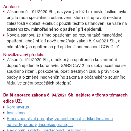
Anotace:
Zákonem č. 191/2020 Sb., nazývaným též Lex covid justice, byla
přijata řada speciálních ustanovení, která mj. upravují některé
záležitosti v oblasti exekucí; použití těchto ustanovení se váže na
existenci tzv.
mimořádného opatření při epidemii
.
Novela stanoví, že tímto opatřením se rozumí také mimořádné
opatření, jehož přijetí nově umožňuje zákon č. 94/2021 Sb., o
mimořádných opatřeních při epidemii onemocnění COVID-19.
Novelizovaný předpis:
Zákon č. 191/2020 Sb., o některých opatřeních ke zmírnění
dopadů epidemie koronaviru SARS CoV-2 na osoby účastnící se
soudního řízení, poškozené, oběti trestných činů a právnické
osoby a o změně insolvenčního zákona a občanského soudního
řádu, ve znění pozdějších předpisů
Další anotace zákona č. 94/2021 Sb. najdete v těchto tématech
edice ÚZ:
Koronavirus
Insolvence
Pracovněprávní předpisy, zaměstnanost, odškodňování a
náhrady, odbory, inspekce práce, ...
Regionální školství, pedagogičtí pracovníci