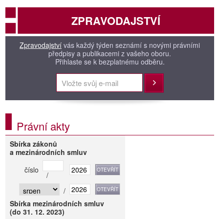
ZPRAVODAJSTVÍ
Zpravodajství
vás každý týden seznámí s novými právními
předpisy a publikacemi z vašeho oboru.
Přihlaste se k bezplatnému odběru.
Přihlásit
Právní akty
Sbírka zákonů
a mezinárodních smluv
číslo
/
/
Sbírka mezinárodních smluv
(do 31. 12. 2023)