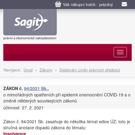
Váš nákupní košík: prázdný
Naviga
Navigace:
Úvod
»
Zákony
»
Sledování změn právních předpisů
ZÁKON č.
94/2021 Sb.
,
o mimořádných opatřeních při epidemii onemocnění COVID-19 a o
změně některých souvisejících zákonů
účinnost:
27. 2. 2021
Zákon č. 94/2021 Sb. zasahuje do několika témat edice ÚZ; toto je
stručná anotace dopadů zákona do tématu:
Insolvence