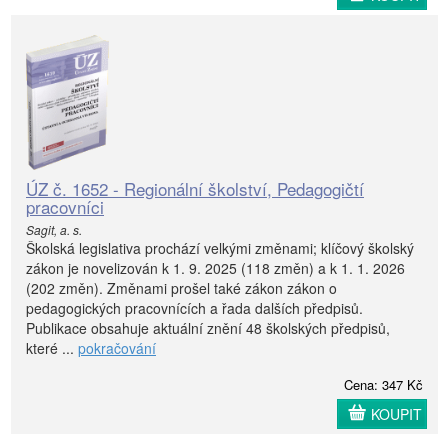
ÚZ č. 1652 - Regionální školství, Pedagogičtí
pracovníci
Sagit, a. s.
Školská legislativa prochází velkými změnami; klíčový školský
zákon je novelizován k 1. 9. 2025 (118 změn) a k 1. 1. 2026
(202 změn). Změnami prošel také zákon zákon o
pedagogických pracovnících a řada dalších předpisů.
Publikace obsahuje aktuální znění 48 školských předpisů,
které ...
pokračování
Cena: 347 Kč
KOUPIT