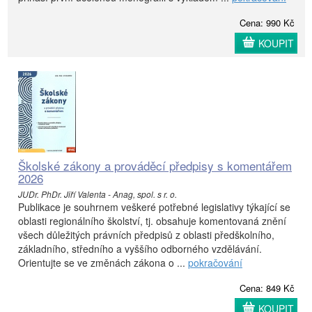
Cena: 990 Kč
KOUPIT
Školské zákony a prováděcí předpisy s komentářem
2026
JUDr. PhDr. Jiří Valenta - Anag, spol. s r. o.
Publikace je souhrnem veškeré potřebné legislativy týkající se
oblasti regionálního školství, tj. obsahuje komentovaná znění
všech důležitých právních předpisů z oblasti předškolního,
základního, středního a vyššího odborného vzdělávání.
Orientujte se ve změnách zákona o ...
pokračování
Cena: 849 Kč
KOUPIT