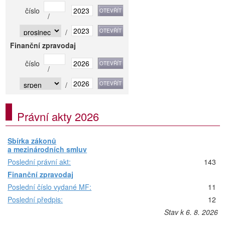
číslo
/
/
Finanční zpravodaj
číslo
/
/
Právní akty 2026
Sbírka zákonů
a mezinárodních smluv
Poslední právní akt:
143
Finanční zpravodaj
Poslední číslo vydané MF:
11
Poslední předpis:
12
Stav k 6. 8. 2026