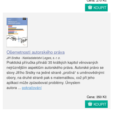
Cena: 270 Kč
KOUPIT
Ošemetnosti autorského práva
Jiří Srstka - Nakladatelství Leges, s. r. o.
Praktická příručka přináší 35 krátkých kapitol věnovaných
nejrůznějším aspektům autorského práva. Autorské právo se
slovy Jiřího Srstky na jedné straně „prolíná“ s uměnovědnými
obory, na druhé straně pak s matematikou, což při jeho
aplikaci může způsobovat problémy. Úmyslem
autora ...
pokračování
Cena: 350 Kč
KOUPIT