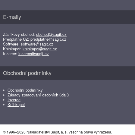
E-maily
Zásilkový obchod:
obchod@sagit.cz
Předplatné ÚZ:
predplatne@sagit.cz
Software:
software@sagit.cz
Knihkupci:
knihkupci@sagit.cz
Inzerce:
inzerce@sagit.cz
Obchodní podmínky
Obchodní podmínky
Zásady zpracování osobních údajů
Inzerce
Knihkupci
© 1996–2026 Nakladatelství Sagit, a. s. Všechna práva vyhrazena.