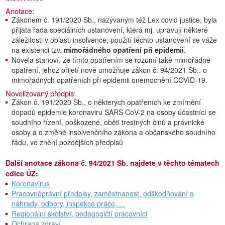
Anotace:
Zákonem č. 191/2020 Sb., nazývaným též Lex covid justice, byla
přijata řada speciálních ustanovení, která mj. upravují některé
záležitosti v oblasti insolvence; použití těchto ustanovení se váže
na existenci tzv.
mimořádného opatření při epidemii
.
Novela stanoví, že tímto opatřením se rozumí také mimořádné
opatření, jehož přijetí nově umožňuje zákon č. 94/2021 Sb., o
mimořádných opatřeních při epidemii onemocnění COVID-19.
Novelizovaný předpis:
Zákon č. 191/2020 Sb., o některých opatřeních ke zmírnění
dopadů epidemie koronaviru SARS CoV-2 na osoby účastnící se
soudního řízení, poškozené, oběti trestných činů a právnické
osoby a o změně insolvenčního zákona a občanského soudního
řádu, ve znění pozdějších předpisů
Další anotace zákona č. 94/2021 Sb. najdete v těchto tématech
edice ÚZ:
Koronavirus
Pracovněprávní předpisy, zaměstnanost, odškodňování a
náhrady, odbory, inspekce práce, ...
Regionální školství, pedagogičtí pracovníci
Ochrana zdraví