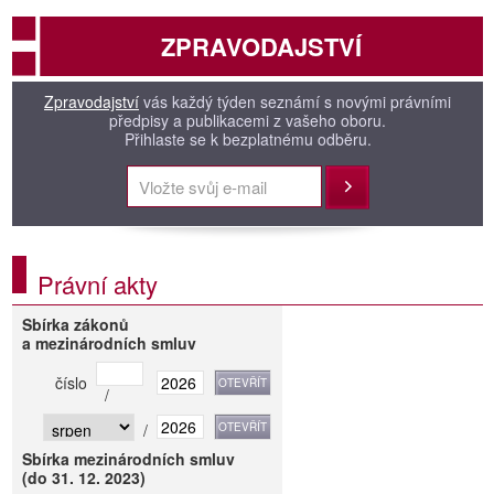
ZPRAVODAJSTVÍ
Zpravodajství
vás každý týden seznámí s novými právními
předpisy a publikacemi z vašeho oboru.
Přihlaste se k bezplatnému odběru.
Přihlásit
Právní akty
Sbírka zákonů
a mezinárodních smluv
číslo
/
/
Sbírka mezinárodních smluv
(do 31. 12. 2023)