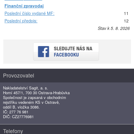
Finanční zpravodaj
Poslední číslo vydané MF:
11
Poslední předpis:
12
Stav k 5. 8. 2026
Provozovatel
Nakladatelství Sagit, a. s.
Horní 457/1, 700 30 Ostrava-Hrabůvka
Společnost je zapsaná v obchodním
rejstříku vedeném KS v Ostravě,
oddíl B, vložka 3086.
IČ: 277 76 981
DIČ: CZ27776981
Telefony