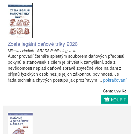
Zcela legální daňové triky 2026
Miloslav Hnátek - GRADA Publishing, a. s.
Autor provádí čtenáře spletitým souborem daňových předpisů,
pokynů a stanovisek s cílem je přivést k zamyšlení, zda z
nevědomosti neplatí daňové správě zbytečně více na dani z
příjmů fyzických osob než je jejich zákonnou povinností. Je
řada technik a chytrých postupů jak prozíravým ...
pokračování
Cena: 399 Kč
KOUPIT