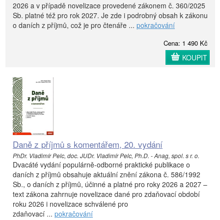
2026 a v případě novelizace provedené zákonem č. 360/2025
Sb. platné též pro rok 2027. Je zde i podrobný obsah k zákonu
o daních z příjmů, což je pro čtenáře ...
pokračování
Cena: 1 490 Kč
KOUPIT
Daně z příjmů s komentářem, 20. vydání
PhDr. Vladimír Pelc, doc. JUDr. Vladimír Pelc, Ph.D. - Anag, spol. s r. o.
Dvacáté vydání populárně-odborné praktické publikace o
daních z příjmů obsahuje aktuální znění zákona č. 586/1992
Sb., o daních z příjmů, účinné a platné pro roky 2026 a 2027 –
text zákona zahrnuje novelizace dané pro zdaňovací období
roku 2026 i novelizace schválené pro
zdaňovací ...
pokračování