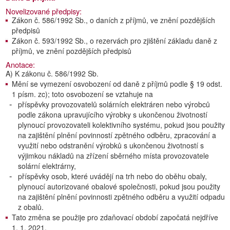
Novelizované předpisy:
Zákon č. 586/1992 Sb., o daních z příjmů, ve znění pozdějších
předpisů
Zákon č. 593/1992 Sb., o rezervách pro zjištění základu daně z
příjmů, ve znění pozdějších předpisů
Anotace:
A) K zákonu č. 586/1992 Sb.
Mění se vymezení osvobození od daně z příjmů podle § 19 odst.
1 písm. zc); toto osvobození se vztahuje na
příspěvky provozovatelů solárních elektráren nebo výrobců
podle zákona upravujícího výrobky s ukončenou životností
plynoucí provozovateli kolektivního systému, pokud jsou použity
na zajištění plnění povinností zpětného odběru, zpracování a
využití nebo odstranění výrobků s ukončenou životností s
výjimkou nákladů na zřízení sběrného místa provozovatele
solární elektrárny,
příspěvky osob, které uvádějí na trh nebo do oběhu obaly,
plynoucí autorizované obalové společnosti, pokud jsou použity
na zajištění plnění povinnosti zpětného odběru a využití odpadu
z obalů.
Tato změna se použije pro zdaňovací období započatá nejdříve
1. 1. 2021.