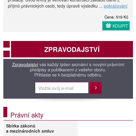
příjmů právnických osob, tedy úpravě výsledku ...
pokračování
Cena: 519 Kč
KOUPIT
ZPRAVODAJSTVÍ
Zpravodajství
vás každý týden seznámí s novými právními
předpisy a publikacemi z vašeho oboru.
Přihlaste se k bezplatnému odběru.
Přihlásit
Právní akty
Sbírka zákonů
a mezinárodních smluv