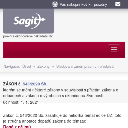
Váš nákupní košík: prázdný
Naviga
Navigace:
Úvod
»
Zákony
»
Sledování změn právních předpisů
ZÁKON č.
543/2020 Sb.
,
kterým se mění některé zákony v souvislosti s přijetím zákona o
odpadech a zákona o výrobcích s ukončenou životností
účinnost:
1. 1. 2021
Zákon č. 543/2020 Sb. zasahuje do několika témat edice ÚZ; toto
je stručná anotace dopadů zákona do tématu:
Daně z příjmů