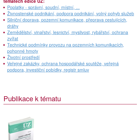
tématech edice ÚZ:
Poplatky - správní, soudní, místní, ...
Živnostenské podnikání, podpora podnikání, volný pohyb služeb
Silniční doprava, pozemní komunikace, přeprava cestujících,
dráhy
Zemědělství, vinařství, lesnictví, myslivost, rybářství, ochrana
zvířat
Technické podmínky provozu na pozemních komunikacích,
pohonné hmoty
Životní prostředí
Veřejné zakázky, ochrana hospodářské soutěže, veřejná
podpora, investiční pobídky, registr smluv
Publikace k tématu