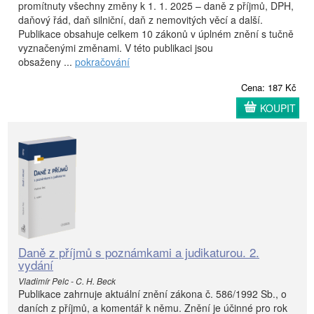
promítnuty všechny změny k 1. 1. 2025 – daně z příjmů, DPH,
daňový řád, daň silniční, daň z nemovitých věcí a další.
Publikace obsahuje celkem 10 zákonů v úplném znění s tučně
vyznačenými změnami. V této publikaci jsou
obsaženy ...
pokračování
Cena: 187 Kč
KOUPIT
Daně z příjmů s poznámkami a judikaturou. 2.
vydání
Vladimír Pelc - C. H. Beck
Publikace zahrnuje aktuální znění zákona č. 586/1992 Sb., o
daních z příjmů, a komentář k němu. Znění je účinné pro rok