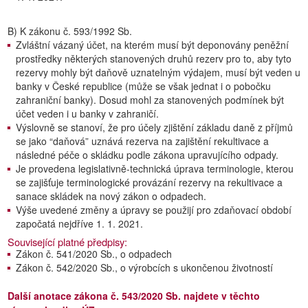
B) K zákonu č. 593/1992 Sb.
Zvláštní vázaný účet, na kterém musí být deponovány peněžní
prostředky některých stanovených druhů rezerv pro to, aby tyto
rezervy mohly být daňově uznatelným výdajem, musí být veden u
banky v České republice (může se však jednat i o pobočku
zahraniční banky). Dosud mohl za stanovených podmínek být
účet veden i u banky v zahraničí.
Výslovně se stanoví, že pro účely zjištění základu daně z příjmů
se jako “daňová” uznává rezerva na zajištění rekultivace a
následné péče o skládku podle zákona upravujícího odpady.
Je provedena legislativně-technická úprava terminologie, kterou
se zajišťuje terminologické provázání rezervy na rekultivace a
sanace skládek na nový zákon o odpadech.
Výše uvedené změny a úpravy se použijí pro zdaňovací období
započatá nejdříve 1. 1. 2021.
Související platné předpisy:
Zákon č. 541/2020 Sb., o odpadech
Zákon č. 542/2020 Sb., o výrobcích s ukončenou životností
Další anotace zákona č. 543/2020 Sb. najdete v těchto