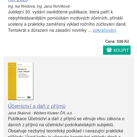
Ing. Iva Rindová, Ing. Jana Rohlíková -
Jubilejní 30. vydání osvědčené publikace, která patří k
nejvyhledávanějším pomůckám mzdových účetních, přináší
ucelený a prakticky zaměřený výklad ročního zúčtování daně.
Tentokrát s důrazem na zásadní novinky ...
pokračování
Cena: 539 Kč
KOUPIT
Účetnictví a daň z příjmů
Jana Skálová - Wolters Kluwer ČR, a.s.
Publikace Účetnictví a daň z příjmů se věnuje vlivu zákona o
daních z příjmů na účetnictví podnikatelských subjektů.
Obsahuje nezbytný teoretický podklad i navazující praktické
příklady. Úvod knihy je věnován konstrukci základu daně z