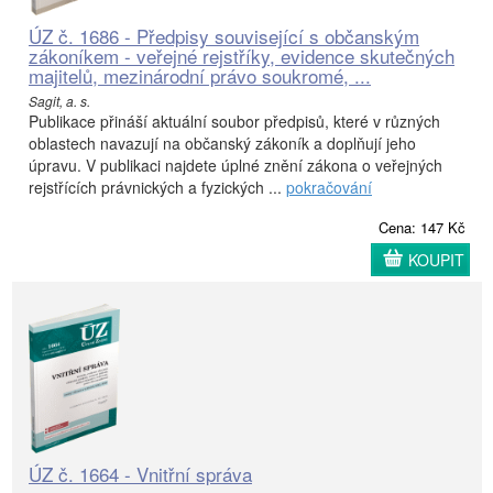
ÚZ č. 1686 - Předpisy související s občanským
zákoníkem - veřejné rejstříky, evidence skutečných
majitelů, mezinárodní právo soukromé, ...
Sagit, a. s.
Publikace přináší aktuální soubor předpisů, které v různých
oblastech navazují na občanský zákoník a doplňují jeho
úpravu. V publikaci najdete úplné znění zákona o veřejných
rejstřících právnických a fyzických ...
pokračování
Cena: 147 Kč
KOUPIT
ÚZ č. 1664 - Vnitřní správa