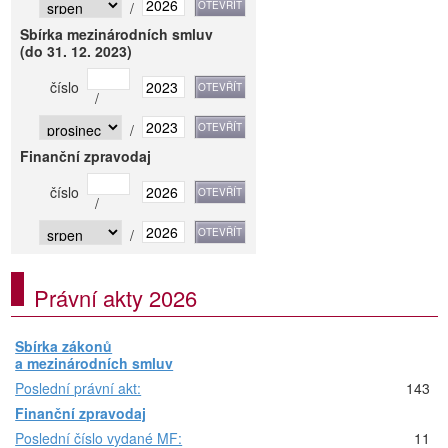
/
Sbírka mezinárodních smluv
(do 31. 12. 2023)
číslo
/
/
Finanční zpravodaj
číslo
/
/
Právní akty 2026
Sbírka zákonů
a mezinárodních smluv
Poslední právní akt:
143
Finanční zpravodaj
Poslední číslo vydané MF:
11