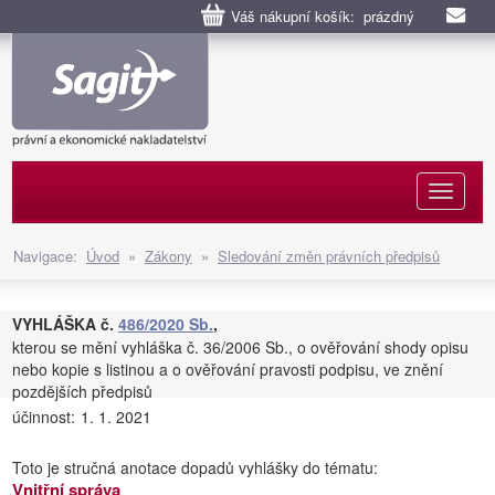
Váš nákupní košík: prázdný
Naviga
Navigace:
Úvod
»
Zákony
»
Sledování změn právních předpisů
VYHLÁŠKA č.
486/2020 Sb.
,
kterou se mění vyhláška č. 36/2006 Sb., o ověřování shody opisu
nebo kopie s listinou a o ověřování pravosti podpisu, ve znění
pozdějších předpisů
účinnost:
1. 1. 2021
Toto je stručná anotace dopadů vyhlášky do tématu:
Vnitřní správa