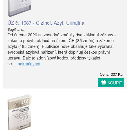
ÚZ č. 1687 - Cizinci, Azyl, Ukrajina
Sagit, a. s.
Od června 2026 se zásadně změnily dva základní zákony –
zákon o pobytu cizinců na území ČR (35 změn) a zákon o
azylu (185 změn). Publikace nově obsahuje také vybraná
evropská azylová nařízení, která doplňují českou právní
úpravu. Dále je zde vízový kodex, předpisy týkající
se ...
pokračování
Cena: 337 Kč
KOUPIT