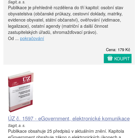
Sagit, a. s.
Publikace je přehledně rozdělena do tří kapitol: osobní stav
obyvatelstva (občanské průkazy, cestovní doklady, matriky,
evidence obyvatel, státní občanství), ověřování (vidimace,
legalizace), ostatní agendy (matriční a další činnost
zastupitelských úřadů, shromažďovací právo).
Od ...
pokračování
Cena: 179 Kč
KOUPIT
ÚZ č. 1597 - eGovernment, elektronické komunikace
Sagit, a. s.
Publikace obsahuje 25 předpisů v aktuálním znění. Kapitola
eGovernment obsahuje zákon o elektronických úkonech a