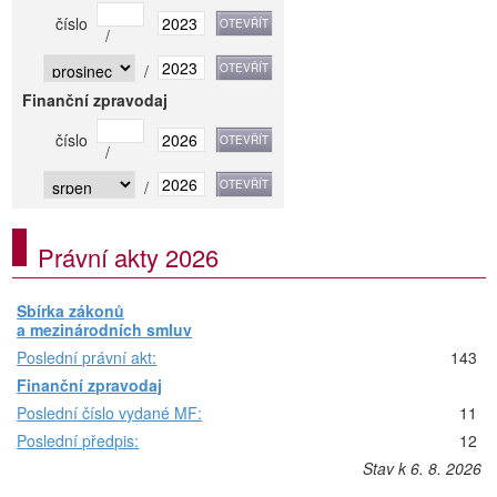
číslo
/
/
Finanční zpravodaj
číslo
/
/
Právní akty 2026
Sbírka zákonů
a mezinárodních smluv
Poslední právní akt:
143
Finanční zpravodaj
Poslední číslo vydané MF:
11
Poslední předpis:
12
Stav k 6. 8. 2026