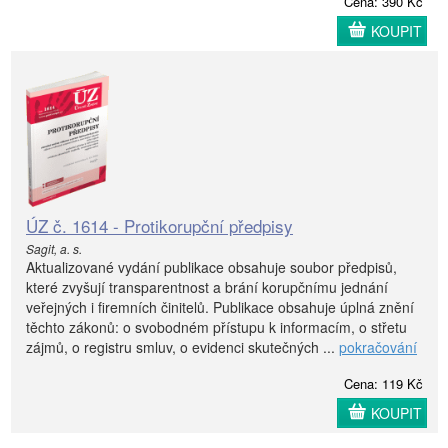
Cena: 390 Kč
KOUPIT
ÚZ č. 1614 - Protikorupční předpisy
Sagit, a. s.
Aktualizované vydání publikace obsahuje soubor předpisů,
které zvyšují transparentnost a brání korupčnímu jednání
veřejných i firemních činitelů. Publikace obsahuje úplná znění
těchto zákonů: o svobodném přístupu k informacím, o střetu
zájmů, o registru smluv, o evidenci skutečných ...
pokračování
Cena: 119 Kč
KOUPIT