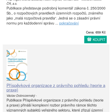
ČR, a.s.
Publikace představuje podrobný komentář zákona č. 250/2000
Sb., o rozpočtových pravidlech územních rozpočtů, známého
jako „malá rozpočtová pravidla“. Jedná se o zásadní právní
normu pro každodenní správu ...
pokračování
Cena: 659 Kč
KOUPIT
Příspěvkové organizace z právního pohledu (teorie a
praxe)
Václav Dobrozemský -
Publikace Příspěvkové organizace z právního pohledu (teorie
a praxe) přináší komplexní rozbor právního rámce těchto
významných subjektů veřejného sektoru, které zřizují územní