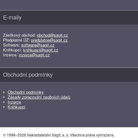
E-maily
Zásilkový obchod:
obchod@sagit.cz
Předplatné ÚZ:
predplatne@sagit.cz
Software:
software@sagit.cz
Knihkupci:
knihkupci@sagit.cz
Inzerce:
inzerce@sagit.cz
Obchodní podmínky
Obchodní podmínky
Zásady zpracování osobních údajů
Inzerce
Knihkupci
© 1996–2026 Nakladatelství Sagit, a. s. Všechna práva vyhrazena.