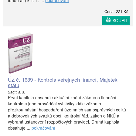
fondů aj.) k 1. 1. ...
pokračování
Cena: 221 Kč
KOUPIT
ÚZ č. 1639 - Kontrola veřejných financí, Majetek
státu
Sagit, a. s.
První kapitola obsahuje aktuální znění zákona o finanční
kontrole a jeho prováděcí vyhlášky, dále zákon o
přezkoumávání hospodaření územních samosprávných celků
a dobrovolných svazků obcí, kontrolní řád, zákon o NKÚ a
vybraná ustanovení rozpočtových pravidel. Druhá kapitola
obsahuje ...
pokračování