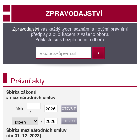
ZPRAVODAJSTVÍ
Zpravodajství
vás každý týden seznámí s novými právními
předpisy a publikacemi z vašeho oboru.
Přihlaste se k bezplatnému odběru.
Přihlásit
Právní akty
Sbírka zákonů
a mezinárodních smluv
číslo
/
/
Sbírka mezinárodních smluv
(do 31. 12. 2023)