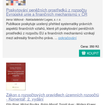
Poskytování peněžních prostředků z rozpočtu
Evropské unie a finančních mechanismů v ČR
Irena Válková - Nakladatelství Leges, s. r. o.
Publikace poskytuje ucelený přehled systematiky právních
aspektů finančních vztahů, které při poskytování peněžních
prostředků z rozpočtu EU a finančních mechanismů vznikají
mezi adresáty finančního práva. ...
pokračování
Cena: 350 Kč
KOUPIT
Zákon o rozpočtových pravidlech územních rozpočtů
- Komentář, 2. vydání
Filip Rigel, Michal Bouška, Robin Mlynář, Tomáš Auer - Wolters Kluwer