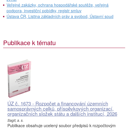
Veřejné zakázky, ochrana hospodářské soutěže, veřejná
podpora, investiční pobídky, registr smluv
Ústava ČR, Listina základních práv a svobod, Ústavní soud
Publikace k tématu
ÚZ č. 1673 - Rozpočet a financování územních
samosprávných celků, příspěvkových organizací,
organizačních složek státu a dalších institucí, 2026
Sagit, a. s.
Publikace obsahuje ucelený soubor předpisů k rozpočtovým