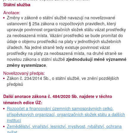
Státní služba
Anotace:
Změny v zákoně o státní službě navazují na novelizované
ustanovení § 25a zákona o rozpočtových pravidlech, který
upravuje povinnost organizačních složek státu vázat prostředky
za neobsazená místa. Vázání prostředků se bude promítat do
údaje o objemu prostředků na platy v jednotlivých služebních
úřadech. Na jedné straně tedy existuje povinnost vázat
prostředky na platy za neobsazená místa, na druhé straně se
novelou zákona o státní službě
zjednodušují méně významné
změny systemizace
.
Novelizovaný předpis:
Zákon č. 234/2014 Sb., o státní službě, ve znění pozdějších
předpisů
Další anotace zákona č. 484/2020 Sb. najdete v těchto
tématech edice ÚZ:
Rozpočet a financování územních samosprávných celků,
příspěvkových organizací, organizačních složek státu a dalších
institucí
Zemědělství, vinařství, lesnictví, myslivost, rybářství, ochrana
zvířat