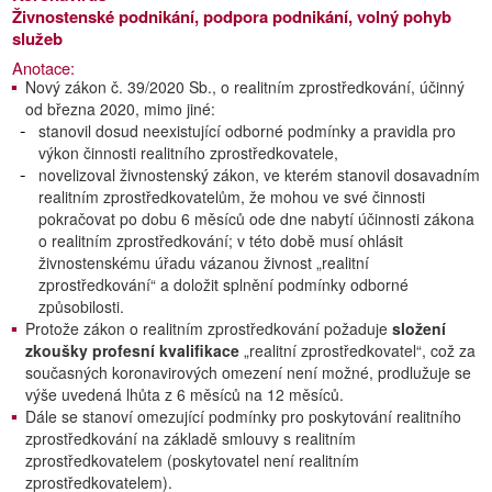
Živnostenské podnikání, podpora podnikání, volný pohyb
služeb
Anotace:
Nový zákon č. 39/2020 Sb., o realitním zprostředkování, účinný
od března 2020, mimo jiné:
stanovil dosud neexistující odborné podmínky a pravidla pro
výkon činnosti realitního zprostředkovatele,
novelizoval živnostenský zákon, ve kterém stanovil dosavadním
realitním zprostředkovatelům, že mohou ve své činnosti
pokračovat po dobu 6 měsíců ode dne nabytí účinnosti zákona
o realitním zprostředkování; v této době musí ohlásit
živnostenskému úřadu vázanou živnost „realitní
zprostředkování“ a doložit splnění podmínky odborné
způsobilosti.
Protože zákon o realitním zprostředkování požaduje
složení
zkoušky profesní kvalifikace
„realitní zprostředkovatel“, což za
současných koronavirových omezení není možné, prodlužuje se
výše uvedená lhůta z 6 měsíců na 12 měsíců.
Dále se stanoví omezující podmínky pro poskytování realitního
zprostředkování na základě smlouvy s realitním
zprostředkovatelem (poskytovatel není realitním
zprostředkovatelem).