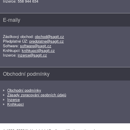
Inzerce: 558 944 634
E-maily
Zásilkový obchod:
obchod@sagit.cz
Předplatné ÚZ:
predplatne@sagit.cz
Software:
software@sagit.cz
Knihkupci:
knihkupci@sagit.cz
Inzerce:
inzerce@sagit.cz
Obchodní podmínky
Obchodní podmínky
Zásady zpracování osobních údajů
Inzerce
Knihkupci