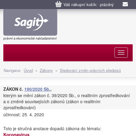
Váš nákupní košík: prázdný
Naviga
Navigace:
Úvod
»
Zákony
»
Sledování změn právních předpisů
ZÁKON č.
190/2020 Sb.
,
kterým se mění zákon č. 39/2020 Sb., o realitním zprostředkování
a o změně souvisejících zákonů (zákon o realitním
zprostředkování)
účinnost:
25. 4. 2020
Toto je stručná anotace dopadů zákona do tématu:
Koronavirus