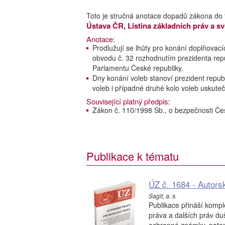
Toto je stručná anotace dopadů zákona do 
Ústava ČR, Listina základních práv a s
Anotace:
Prodlužují se lhůty pro konání doplňova
obvodu č. 32 rozhodnutím prezidenta repu
Parlamentu České republiky.
Dny konání voleb stanoví prezident repub
voleb i případné druhé kolo voleb uskuteč
Související platný předpis:
Zákon č. 110/1998 Sb., o bezpečnosti Čes
Publikace k tématu
ÚZ č. 1684 - Autors
Sagit, a. s.
Publikace přináší kompl
práva a dalších práv du