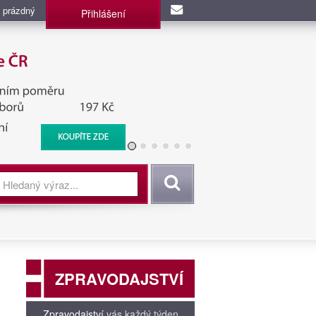
 prázdný
Přihlášení
užba, BIS, Zpravodajské
Vyhledat
ZPRAVODAJSTVÍ
Zpravodajství
vás každý týden