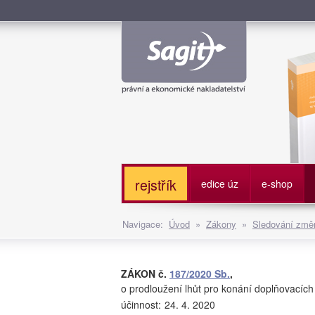
Služe
rejstřík
edice úz
e-shop
Navigace:
Úvod
»
Zákony
»
Sledování změn
ZÁKON č.
187/2020 Sb.
,
o prodloužení lhůt pro konání doplňovacích
účinnost:
24. 4. 2020