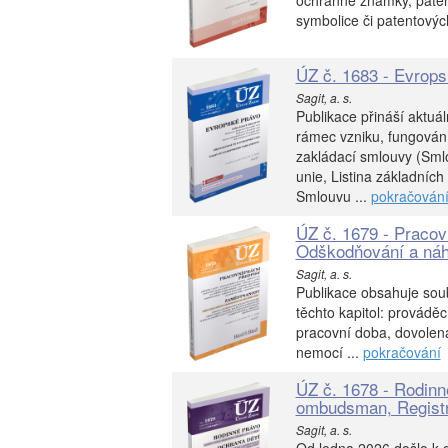
ochranné známky, paten
symbolice či patentovýc
ÚZ č. 1683 - Evrops
Sagit, a. s.
Publikace přináší aktuá
rámec vzniku, fungování
zakládací smlouvy (Sml
unie, Listina základníc
Smlouvu ...
pokračován
ÚZ č. 1679 - Pracov
Odškodňování a náh
Sagit, a. s.
Publikace obsahuje soub
těchto kapitol: prováděc
pracovní doba, dovolen
nemocí ...
pokračování
ÚZ č. 1678 - Rodinn
ombudsman, Registr
Sagit, a. s.