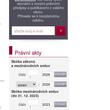
seznámí s novými právními
předpisy a publikacemi z vašeho
oboru.
Přihlaste se k bezplatnému
odběru.
m
Přihlásit
Právní akty
Sbírka zákonů
a mezinárodních smluv
číslo
/
/
Sbírka mezinárodních smluv
(do 31. 12. 2023)
číslo
č
/