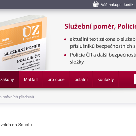
Váš nákupní košík:
bní poměr příslušníků bezpečnostních sborů, Policie ČR, Vězeňská sl
služby
zákony
M
á
D
áti
pro obce
ostatní
kontakty
 právních předpisů
 voleb do Senátu