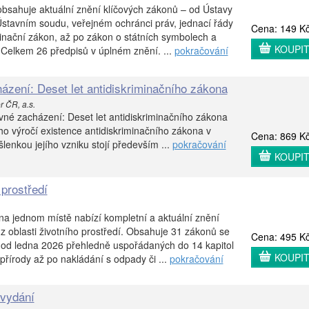
bsahuje aktuální znění klíčových zákonů – od Ústavy
 Ústavním soudu, veřejném ochránci práv, jednací řády
Cena: 149 K
inační zákon, až po zákon o státních symbolech a
KOUPI
 Celkem 26 předpisů v úplném znění. ...
pokračování
ázení: Deset let antidiskriminačního zákona
r ČR, a.s.
né zacházení: Deset let antidiskriminačního zákona
etého výročí existence antidiskriminačního zákona v
Cena: 869 K
lenkou jejího vzniku stojí především ...
pokračování
KOUPI
 prostředí
 na jednom místě nabízí kompletní a aktuální znění
z oblasti životního prostředí. Obsahuje 31 zákonů se
Cena: 495 K
od ledna 2026 přehledně uspořádaných do 14 kapitol
KOUPI
přírody až po nakládání s odpady či ...
pokračování
 vydání