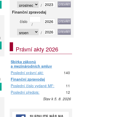
T
/
Finanční zpravodaj
číslo
/
/
č
T
Právní akty 2026
Sbírka zákonů
a mezinárodních smluv
Poslední právní akt:
140
č
Finanční zpravodaj
Poslední číslo vydané MF:
11
T
Poslední předpis:
12
Stav k 5. 8. 2026