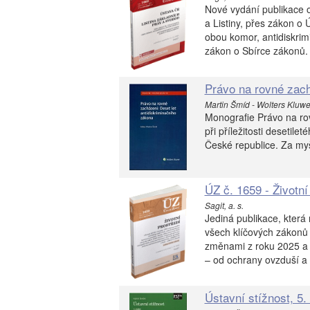
Nové vydání publikace o
a Listiny, přes zákon o
obou komor, antidiskrim
zákon o Sbírce zákonů.
Právo na rovné zach
Martin Šmíd - Wolters Kluwe
Monografie Právo na rov
při příležitosti desetil
České republice. Za myš
ÚZ č. 1659 - Životní
Sagit, a. s.
Jediná publikace, která
všech klíčových zákonů 
změnami z roku 2025 a 
– od ochrany ovzduší a 
Ústavní stížnost, 5.