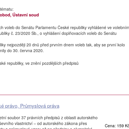
tématu:
vobod, Ústavní soud
cích voleb do Senátu Parlamentu České republiky vyhlášené ve volební
bliky č. 23/2020 Sb., o vyhlášení doplňovacích voleb do Senátu
liky nejpozději 20 dnů před prvním dnem voleb tak, aby se první kolo
nily do 30. června 2020.
ké republiky, ve znění pozdějších předpisů
ké právo, Průmyslová práva
etní soubor 37 právních předpisů z oblasti autorského
ševního vlastnictví – od autorského zákona přes
Cena: 159 K