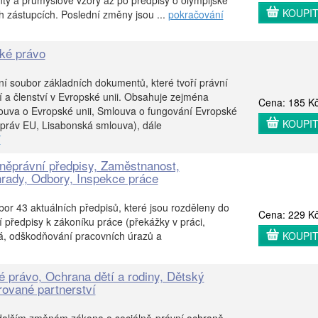
ty a průmyslové vzory až po předpisy o olympijské
KOUPI
h zástupcích. Poslední změny jsou ...
pokračování
ké právo
lní soubor základních dokumentů, které tvoří právní
 a členství v Evropské unii. Obsahuje zejména
Cena: 185 K
ouva o Evropské unii, Smlouva o fungování Evropské
KOUPI
h práv EU, Lisabonská smlouva), dále
í
něprávní předpisy, Zaměstnanost,
rady, Odbory, Inspekce práce
or 43 aktuálních předpisů, které jsou rozděleny do
Cena: 229 K
í předpisy k zákoníku práce (překážky v práci,
á, odškodňování pracovních úrazů a
KOUPI
é právo, Ochrana dětí a rodiny, Dětský
ované partnerství