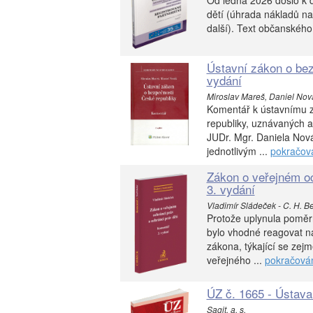
Od ledna 2026 došlo k 
dětí (úhrada nákladů na s
další). Text občanského
Ústavní zákon o bez
vydání
Miroslav Mareš, Daniel Nová
Komentář k ústavnímu z
republiky, uznávaných a
JUDr. Mgr. Daniela Nov
jednotlivým ...
pokračov
Zákon o veřejném oc
3. vydání
Vladimír Sládeček - C. H. B
Protože uplynula poměr
bylo vhodné reagovat n
zákona, týkající se zej
veřejného ...
pokračová
ÚZ č. 1665 - Ústava
Sagit, a. s.