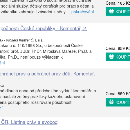
dalším změnám zákona o sociálně-právní ochraně
Cena: 185 K
ociální služby, dětský certifikát pro práci s dětmi a
 zákoníku zahrnuje i zásadní změny ...
pokračování
KOUPI
pečnosti České republiky - Komentář, 2.
k - Wolters Kluwer ČR, a.s.
ákonu č. 110/1998 Sb., o bezpečnosti České
Cena: 959 K
utorů prof. JUDr. PhDr. Miroslava Mareše, Ph.D. a
áka, Ph.D., není pouze výkladem k
KOUPI
ání
hránci práv a ochránci práv dětí. Komentář.
eck
né dlouhá doba od předchozího vydání komentáře a
Cena: 850 K
a nastalé změny prakticky každého ustanovení
ména postupného rozšiřování působnosti
KOUPI
ní
 ČR, Listina práv a svobod