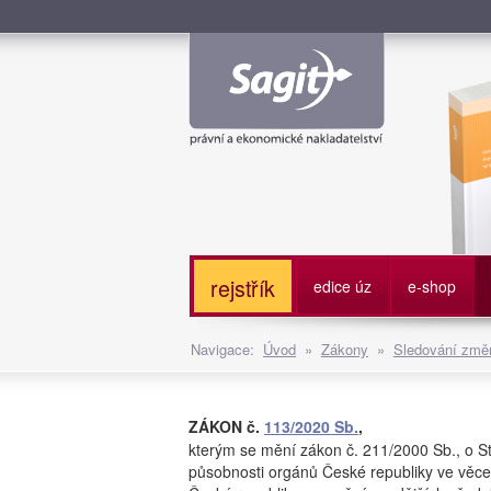
Služe
rejstřík
edice úz
e-shop
Navigace:
Úvod
»
Zákony
»
Sledování změn
ZÁKON č.
113/2020 Sb.
,
kterým se mění zákon č. 211/2000 Sb., o S
působnosti orgánů České republiky ve věce