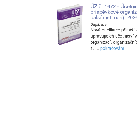
ÚZ č. 1672 - Účetnic
příspěvkové organiza
další instituce), 202
Sagit, a. s.
Nová publikace přináší 
upravujících účetnictví v
organizací, organizačníc
1. ...
pokračování