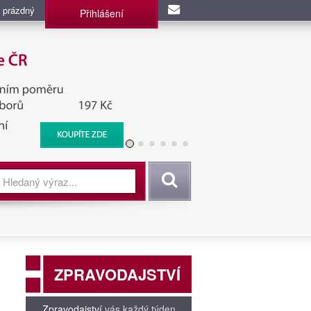
 prázdný
Přihlášení
užba, BIS, Zpravodajské
Vyhledat
ZPRAVODAJSTVÍ
Zpravodajství
vás každý týden