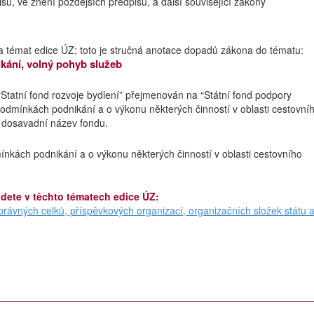
sů, ve znění pozdějších předpisů, a další související zákony
a témat edice ÚZ; toto je stručná anotace dopadů zákona do tématu:
kání, volný pohyb služeb
Statní fond rozvoje bydlení” přejmenován na “Státní fond podpory
podmínkách podnikání a o výkonu některých činností v oblasti cestovní
 dosavadní název fondu.
nkách podnikání a o výkonu některých činností v oblasti cestovního
jdete v těchto tématech edice ÚZ:
ávných celků, příspěvkových organizací, organizačních složek státu 