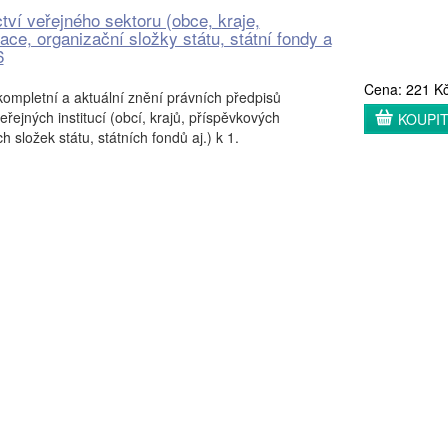
tví veřejného sektoru (obce, kraje,
ce, organizační složky státu, státní fondy a
6
Cena: 221 K
kompletní a aktuální znění právních předpisů
eřejných institucí (obcí, krajů, příspěvkových
KOUPI
h složek státu, státních fondů aj.) k 1.