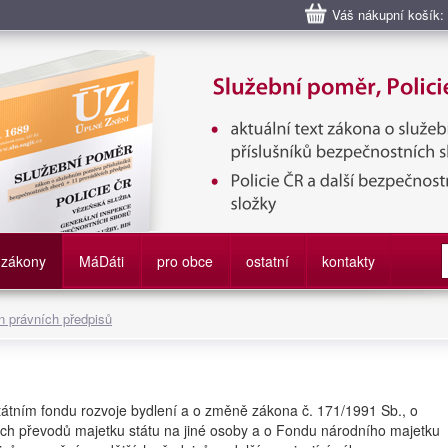
Váš nákupní košík:
bní poměr příslušníků bezpečnostních sborů, Policie ČR, Vězeňská sl
služby
zákony
M
á
D
áti
pro obce
ostatní
kontakty
 právních předpisů
tátním fondu rozvoje bydlení a o změně zákona č. 171/1991 Sb., o
ch převodů majetku státu na jiné osoby a o Fondu národního majetku