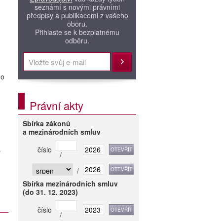
seznámí s novými právními
předpisy a publikacemi z vašeho
oboru.
Přihlaste se k bezplatnému
odběru.
Přihlásit
ho
Právní akty
Sbírka zákonů
a mezinárodních smluv
a
číslo
/
/
Sbírka mezinárodních smluv
(do 31. 12. 2023)
číslo
/