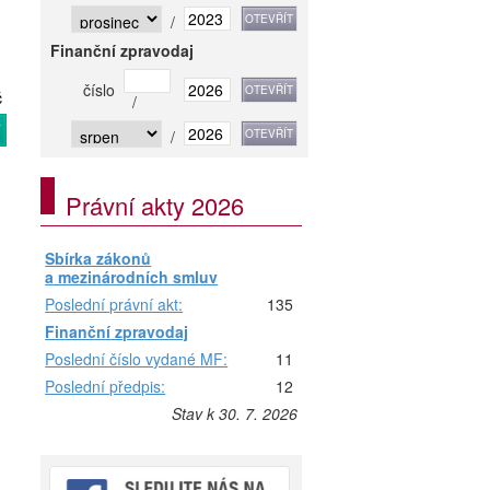
/
Finanční zpravodaj
číslo
č
/
T
/
Právní akty 2026
Sbírka zákonů
a mezinárodních smluv
Poslední právní akt:
135
Finanční zpravodaj
Poslední číslo vydané MF:
11
Poslední předpis:
12
Stav k 30. 7. 2026