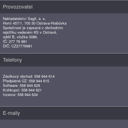
Provozovatel
Nakladatelství Sagit, a. s.
Horní 457/1, 700 30 Ostrava-Hrabůvka
Společnost je zapsaná v obchodním
rejstříku vedeném KS v Ostravě,
oddíl B, vložka 3086.
IČ: 277 76 981
DIČ: CZ27776981
Telefony
Zásilkový obchod: 558 944 614
Předplatné ÚZ: 558 944 615
Software: 558 944 629
Knihkupci: 558 944 621
Inzerce: 558 944 634
E-maily