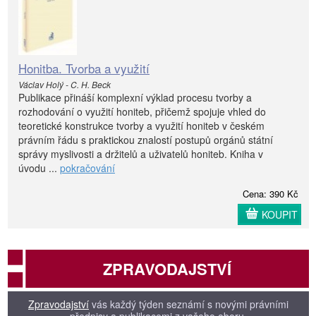
Honitba. Tvorba a využití
Václav Holý - C. H. Beck
Publikace přináší komplexní výklad procesu tvorby a
rozhodování o využití honiteb, přičemž spojuje vhled do
teoretické konstrukce tvorby a využití honiteb v českém
právním řádu s praktickou znalostí postupů orgánů státní
správy myslivosti a držitelů a uživatelů honiteb. Kniha v
úvodu ...
pokračování
Cena: 390 Kč
KOUPIT
ZPRAVODAJSTVÍ
Zpravodajství
vás každý týden seznámí s novými právními
předpisy a publikacemi z vašeho oboru.