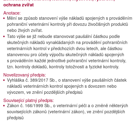
ochrana zvířat
Anotace:
Mění se způsob stanovení výše nákladů spojených s prováděním
pohraniční veterinární kontroly při dovozu živočišných produktů
nebo živých zvířat.
Tato výše se již nebude stanovovat paušální částkou podle
skutečných nákladů vynakládaných na provádění pohraničních
veterinárních kontrol v předchozích dvou letech, ale částkou
stanovenou pro účely výpočtu skutečných nákladů spojených
s prováděním každé jednotlivé pohraniční veterinární kontroly,
tzn. kontroly dokladů, kontroly totožnosti a fyzické kontroly.
Novelizovaný předpis:
Vyhláška č. 389/2017 Sb., o stanovení výše paušálních částek
nákladů veterinárních kontrol spojených s dovozem nebo
vývozem, ve znění pozdějších předpisů
Související platný předpis:
Zákon č. 166/1999 Sb., o veterinární péči a o změně některých
souvisejících zákonů (veterinární zákon), ve znění pozdějších
předpisů