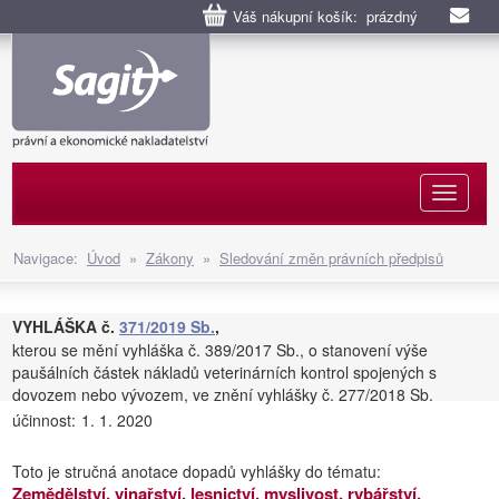
Váš nákupní košík: prázdný
Naviga
Navigace:
Úvod
»
Zákony
»
Sledování změn právních předpisů
VYHLÁŠKA č.
371/2019 Sb.
,
kterou se mění vyhláška č. 389/2017 Sb., o stanovení výše
paušálních částek nákladů veterinárních kontrol spojených s
dovozem nebo vývozem, ve znění vyhlášky č. 277/2018 Sb.
účinnost:
1. 1. 2020
Toto je stručná anotace dopadů vyhlášky do tématu:
Zemědělství, vinařství, lesnictví, myslivost, rybářství,