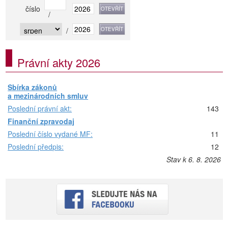
číslo
/
/
Právní akty 2026
Sbírka zákonů
a mezinárodních smluv
Poslední právní akt:
143
Finanční zpravodaj
Poslední číslo vydané MF:
11
Poslední předpis:
12
Stav k 6. 8. 2026