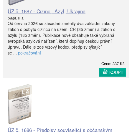
ÚZ č. 1687 - Cizinci, Azyl, Ukrajina
Sagit, a. s.
Od června 2026 se zásadně změnily dva základní zákony –
zákon o pobytu cizinců na území ČR (35 změn) a zákon o
azylu (185 změn). Publikace nově obsahuje také vybraná
evropská azylová nařízení, která doplňují českou právní
úpravu. Dále je zde vízový kodex, předpisy týkající
se ...
pokračování
Cena: 337 Kč
KOUPIT
ÚZ č. 1686 - Předpisy související s občanským