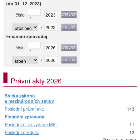
(do 31. 12. 2023)
číslo
/
/
Finanční zpravodaj
číslo
/
/
Právní akty 2026
Sbírka zákonů
a mezinárodních smluv
Poslední právní akt:
143
Finanční zpravodaj
Poslední číslo vydané MF:
11
Poslední předpis:
12
Stav k 6. 8. 2026