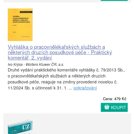
Vyhláška o pracovnělékařských službách a
některých druzích posudkové péče - Praktický
komentář, 2. vydání
Ivo Krýsa - Wolters Kluwer ČR, a.s.
Druhé vydání praktického komentáře vyhlášky č. 79/2013 Sb.,
o pracovnělékařských službách a některých druzích
posudkové péče, reaguje na změny provedené novelou č.
11/2024 Sb. s účinností k 31. 1. ...
pokračování
Cena: 479 Kč
KOUPIT