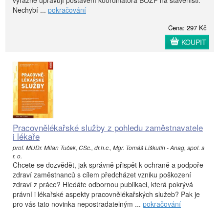
Nechybí ...
pokračování
Cena: 297 Kč
KOUPIT
Pracovnělékařské služby z pohledu zaměstnavatele
i lékaře
prof. MUDr. Milan Tuček, CSc., dr.h.c., Mgr. Tomáš Liškutín - Anag, spol. s
r. o.
Chcete se dozvědět, jak správně přispět k ochraně a podpoře
zdraví zaměstnanců s cílem předcházet vzniku poškození
zdraví z práce? Hledáte odbornou publikaci, která pokrývá
právní i lékařské aspekty pracovnělékařských služeb? Pak je
pro vás tato novinka nepostradatelným ...
pokračování