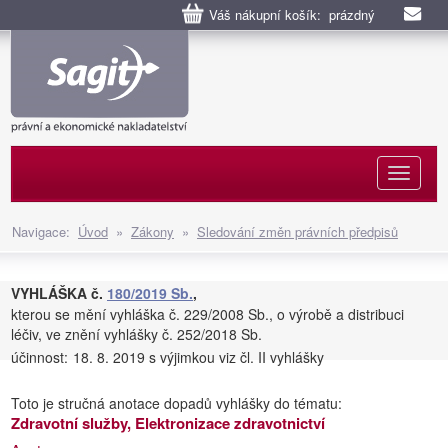
Váš nákupní košík: prázdný
Naviga
Navigace:
Úvod
»
Zákony
»
Sledování změn právních předpisů
VYHLÁŠKA č.
180/2019 Sb.
,
kterou se mění vyhláška č. 229/2008 Sb., o výrobě a distribuci
léčiv, ve znění vyhlášky č. 252/2018 Sb.
účinnost:
18. 8. 2019 s výjimkou viz čl. II vyhlášky
Toto je stručná anotace dopadů vyhlášky do tématu:
Zdravotní služby, Elektronizace zdravotnictví