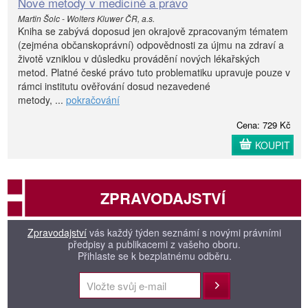
Nové metody v medicíně a právo
Martin Šolc - Wolters Kluwer ČR, a.s.
Kniha se zabývá doposud jen okrajově zpracovaným tématem
(zejména občanskoprávní) odpovědnosti za újmu na zdraví a
životě vzniklou v důsledku provádění nových lékařských
metod. Platné české právo tuto problematiku upravuje pouze v
rámci institutu ověřování dosud nezavedené
metody, ...
pokračování
Cena: 729 Kč
KOUPIT
ZPRAVODAJSTVÍ
Zpravodajství
vás každý týden seznámí s novými právními
předpisy a publikacemi z vašeho oboru.
Přihlaste se k bezplatnému odběru.
Přihlásit