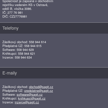
Společnost je zapsaná v obchodním
rejstříku vedeném KS v Ostravě,
oddíl B, vložka 3086.
IČ: 277 76 981
DIČ: CZ27776981
Telefony
Zásilkový obchod: 558 944 614
Předplatné ÚZ: 558 944 615
Software: 558 944 629
Knihkupci: 558 944 621
Inzerce: 558 944 634
E-maily
Zásilkový obchod:
obchod@sagit.cz
Předplatné ÚZ:
predplatne@sagit.cz
Software:
software@sagit.cz
Knihkupci:
knihkupci@sagit.cz
Inzerce:
inzerce@sagit.cz