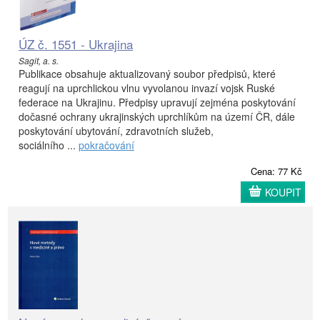
ÚZ č. 1551 - Ukrajina
Sagit, a. s.
Publikace obsahuje aktualizovaný soubor předpisů, které
reagují na uprchlickou vlnu vyvolanou invazí vojsk Ruské
federace na Ukrajinu. Předpisy upravují zejména poskytování
dočasné ochrany ukrajinských uprchlíkům na území ČR, dále
poskytování ubytování, zdravotních služeb,
sociálního ...
pokračování
Cena: 77 Kč
KOUPIT