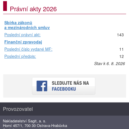
Právní akty 2026
Sbírka zákonů
a mezinárodních smluv
Poslední právní akt:
143
Finanční zpravodaj
Poslední číslo vydané MF:
11
Poslední předpis:
12
Stav k 6. 8. 2026
Provozovatel
Nakladatelství Sagit, a. s.
Horní 457/1, 700 30 Ostrava-Hrabůvka