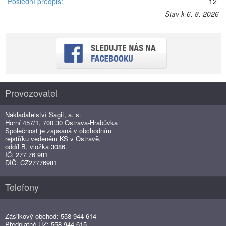
Poslední předpis:
12
Stav k 6. 8. 2026
Provozovatel
Nakladatelství Sagit, a. s.
Horní 457/1, 700 30 Ostrava-Hrabůvka
Společnost je zapsaná v obchodním
rejstříku vedeném KS v Ostravě,
oddíl B, vložka 3086.
IČ: 277 76 981
DIČ: CZ27776981
Telefony
Zásilkový obchod: 558 944 614
Předplatné ÚZ: 558 944 615