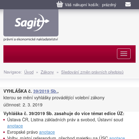
Váš nákupní košík: prázdný
Naviga
Navigace:
Úvod
»
Zákony
»
Sledování změn právních předpisů
VYHLÁŠKA č.
39/2019 Sb.
,
kterou se mění vyhlášky provádějící volební zákony
účinnost:
2. 3. 2019
Vyhláška č. 39/2019 Sb. zasahuje do více témat edice ÚZ:
Ústava ČR, Listina základních práv a svobod, Ústavní soud
anotace
Evropské právo
anotace
Volby, místní referendum, přechod majetku na ÚSC
anotace