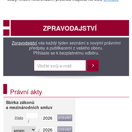
ZPRAVODAJSTVÍ
Zpravodajství
vás každý týden seznámí s novými právními
předpisy a publikacemi z vašeho oboru.
Přihlaste se k bezplatnému odběru.
Přihlásit
Právní akty
Sbírka zákonů
a mezinárodních smluv
číslo
/
/