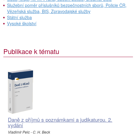
Služební poměr příslušníků bezpečnostních sborů, Policie ČR,
Vězeňská služba, BIS, Zpravodajské služby
Státní služba
Vysoké školství
Publikace k tématu
Daně z příjmů s poznámkami a judikaturou. 2.
vydání
Vladimír Pelc - C. H. Beck