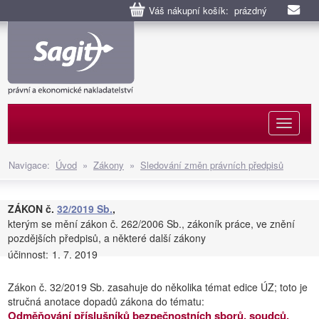
Váš nákupní košík: prázdný
Naviga
Navigace:
Úvod
»
Zákony
»
Sledování změn právních předpisů
ZÁKON č.
32/2019 Sb.
,
kterým se mění zákon č. 262/2006 Sb., zákoník práce, ve znění
pozdějších předpisů, a některé další zákony
účinnost:
1. 7. 2019
Zákon č. 32/2019 Sb. zasahuje do několika témat edice ÚZ; toto je
stručná anotace dopadů zákona do tématu:
Odměňování příslušníků bezpečnostních sborů, soudců,