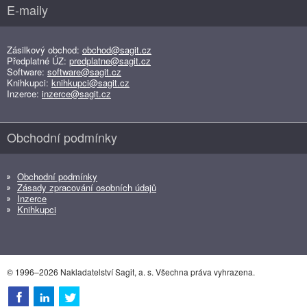
E-maily
Zásilkový obchod:
obchod@sagit.cz
Předplatné ÚZ:
predplatne@sagit.cz
Software:
software@sagit.cz
Knihkupci:
knihkupci@sagit.cz
Inzerce:
inzerce@sagit.cz
Obchodní podmínky
Obchodní podmínky
Zásady zpracování osobních údajů
Inzerce
Knihkupci
© 1996–2026 Nakladatelství Sagit, a. s. Všechna práva vyhrazena.