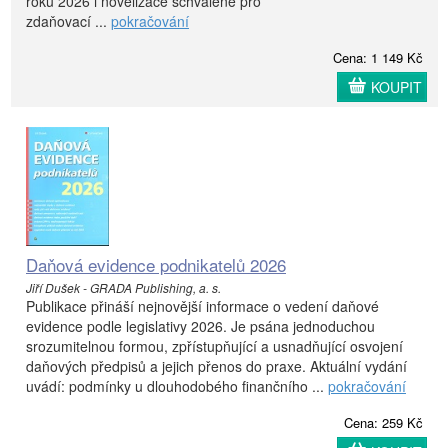
roku 2026 i novelizace schválené pro
zdaňovací ...
pokračování
Cena: 1 149 Kč
KOUPIT
Daňová evidence podnikatelů 2026
Jiří Dušek - GRADA Publishing, a. s.
Publikace přináší nejnovější informace o vedení daňové
evidence podle legislativy 2026. Je psána jednoduchou
srozumitelnou formou, zpřístupňující a usnadňující osvojení
daňových předpisů a jejich přenos do praxe. Aktuální vydání
uvádí: podmínky u dlouhodobého finančního ...
pokračování
Cena: 259 Kč