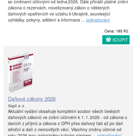
se změnami účinnými od ledna 2026. Dále přináší platné znění
zákona o rezervách, novelizovaný zákon o některých
daňových opatřeních ve vztahu k Ukrajině, související
vyhlášky, pokyny, sdělení a informace ...
pokračování
Cena: 193 Kč
KOUPIT
Daňové zákony 2026
Sagit, a. s.
Aktuální vydání obsahuje kompletní soubor všech českých
daňových zákonů ve znění účinném k 1. 1. 2026 - od zákona o
daních z příjmů a zákona o DPH přes daňový řád až po daň
silniční a daň z nemovitých věcí. Všechny změny účinné od
roku 2026 jsou zvýrazněny tučným písmem ...
pokračování