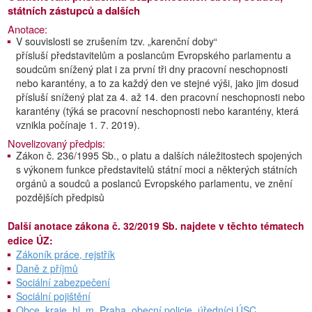
státních zástupců a dalších
Anotace:
V souvislosti se zrušením tzv. „karenční doby“
přísluší představitelům a poslancům Evropského parlamentu a
soudcům snížený plat i za první tři dny pracovní neschopnosti
nebo karantény, a to za každý den ve stejné výši, jako jim dosud
přísluší snížený plat za 4. až 14. den pracovní neschopnosti nebo
karantény (týká se pracovní neschopnosti nebo karantény, která
vznikla počínaje 1. 7. 2019).
Novelizovaný předpis:
Zákon č. 236/1995 Sb., o platu a dalších náležitostech spojených
s výkonem funkce představitelů státní moci a některých státních
orgánů a soudců a poslanců Evropského parlamentu, ve znění
pozdějších předpisů
Další anotace zákona č. 32/2019 Sb. najdete v těchto tématech
edice ÚZ:
Zákoník práce, rejstřík
Daně z příjmů
Sociální zabezpečení
Sociální pojištění
Obce, kraje, hl. m. Praha, obecní policie, úředníci ÚSC