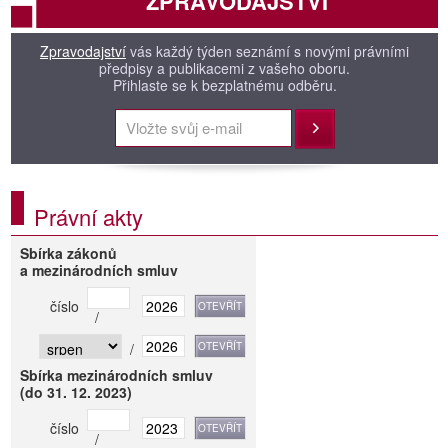
ZPRAVODAJSTVÍ
Zpravodajství
vás každý týden seznámí s novými právními
předpisy a publikacemi z vašeho oboru.
Přihlaste se k bezplatnému odběru.
Přihlásit
Právní akty
Sbírka zákonů
a mezinárodních smluv
číslo
/
/
Sbírka mezinárodních smluv
(do 31. 12. 2023)
číslo
/