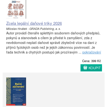
Zcela legální daňové triky 2026
Miloslav Hnátek - GRADA Publishing, a. s.
Autor provádí čtenáře spletitým souborem daňových předpisů,
pokynů a stanovisek s cílem je přivést k zamyšlení, zda z
nevědomosti neplatí daňové správě zbytečně více na dani z
příjmů fyzických osob než je jejich zákonnou povinností. Je
řada technik a chytrých postupů jak prozíravým ...
pokračování
Cena: 399 Kč
KOUPIT