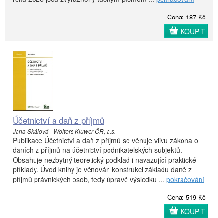
Cena: 187 Kč
KOUPIT
Účetnictví a daň z příjmů
Jana Skálová - Wolters Kluwer ČR, a.s.
Publikace Účetnictví a daň z příjmů se věnuje vlivu zákona o
daních z příjmů na účetnictví podnikatelských subjektů.
Obsahuje nezbytný teoretický podklad i navazující praktické
příklady. Úvod knihy je věnován konstrukci základu daně z
příjmů právnických osob, tedy úpravě výsledku ...
pokračování
Cena: 519 Kč
KOUPIT