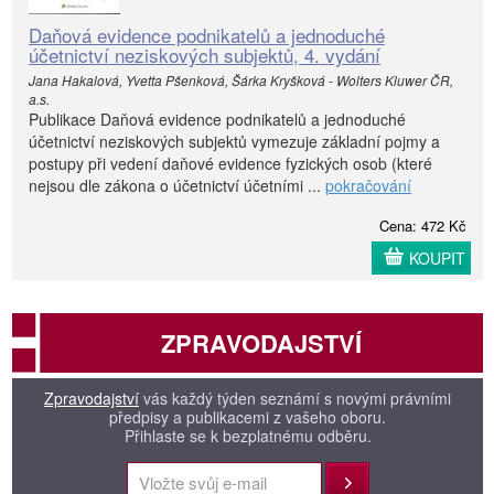
Daňová evidence podnikatelů a jednoduché
účetnictví neziskových subjektů, 4. vydání
Jana Hakalová, Yvetta Pšenková, Šárka Kryšková - Wolters Kluwer ČR,
a.s.
Publikace Daňová evidence podnikatelů a jednoduché
účetnictví neziskových subjektů vymezuje základní pojmy a
postupy při vedení daňové evidence fyzických osob (které
nejsou dle zákona o účetnictví účetními ...
pokračování
Cena: 472 Kč
KOUPIT
ZPRAVODAJSTVÍ
Zpravodajství
vás každý týden seznámí s novými právními
předpisy a publikacemi z vašeho oboru.
Přihlaste se k bezplatnému odběru.
Přihlásit