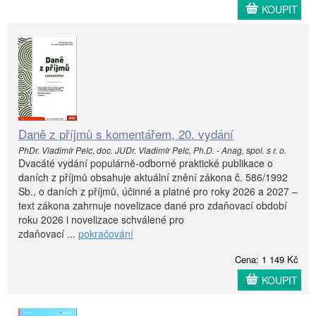
KOUPIT
Daně z příjmů s komentářem, 20. vydání
PhDr. Vladimír Pelc, doc. JUDr. Vladimír Pelc, Ph.D. - Anag, spol. s r. o.
Dvacáté vydání populárně-odborné praktické publikace o
daních z příjmů obsahuje aktuální znění zákona č. 586/1992
Sb., o daních z příjmů, účinné a platné pro roky 2026 a 2027 –
text zákona zahrnuje novelizace dané pro zdaňovací období
roku 2026 i novelizace schválené pro
zdaňovací ...
pokračování
Cena: 1 149 Kč
KOUPIT