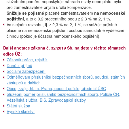
služebním poměru neposkytuje náhrada mzdy nebo platu, byla
pro zaměstnavatele přijata určitá kompenzace.
Snižuje se pojistné
placené zaměstnavatelem
na nemocenské
pojištění,
a to o 0,2 procentního bodu z 2,3 % na 2, 1 %.
Ve stejném rozsahu, tj. z 2,3 % na 2, 1 %, se snižuje pojistné
placené na nemocenské pojištění osobou samostatně výdělečně
činnou (pokud je účastna nemocenského pojištění).
Další anotace zákona č. 32/2019 Sb. najdete v těchto tématech
edice ÚZ:
Zákoník práce, rejstřík
Daně z příjmů
Sociální zabezpečení
Odměňování příslušníků bezpečnostních sborů, soudců, státních
zástupců a dalších
Obce, kraje, hl. m. Praha, obecní policie, úředníci ÚSC
Služební poměr příslušníků bezpečnostních sborů, Policie ČR,
Vězeňská služba, BIS, Zpravodajské služby
Státní služba
Vysoké školství