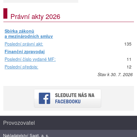
Právní akty 2026
Sbírka zákonů
a mezinárodních smluv
Poslední právní akt:
135
Finanční zpravodaj
Poslední číslo vydané MF:
11
Poslední předpis:
12
Stav k 30. 7. 2026
Provozovatel
Nakladatelství Sagit, a. s.