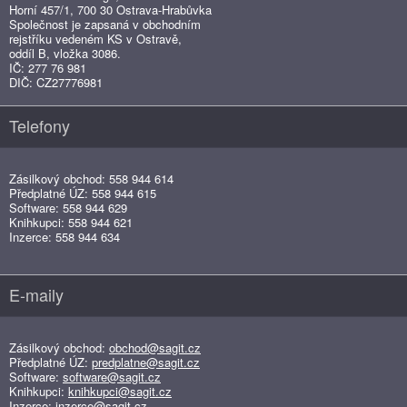
Horní 457/1, 700 30 Ostrava-Hrabůvka
Společnost je zapsaná v obchodním
rejstříku vedeném KS v Ostravě,
oddíl B, vložka 3086.
IČ: 277 76 981
DIČ: CZ27776981
Telefony
Zásilkový obchod: 558 944 614
Předplatné ÚZ: 558 944 615
Software: 558 944 629
Knihkupci: 558 944 621
Inzerce: 558 944 634
E-maily
Zásilkový obchod:
obchod@sagit.cz
Předplatné ÚZ:
predplatne@sagit.cz
Software:
software@sagit.cz
Knihkupci:
knihkupci@sagit.cz
Inzerce:
inzerce@sagit.cz