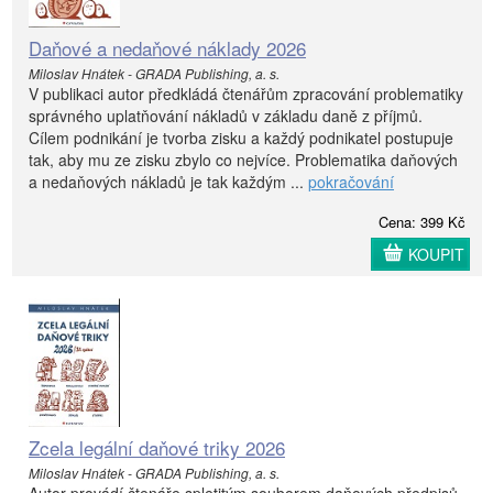
Daňové a nedaňové náklady 2026
Miloslav Hnátek - GRADA Publishing, a. s.
V publikaci autor předkládá čtenářům zpracování problematiky
správného uplatňování nákladů v základu daně z příjmů.
Cílem podnikání je tvorba zisku a každý podnikatel postupuje
tak, aby mu ze zisku zbylo co nejvíce. Problematika daňových
a nedaňových nákladů je tak každým ...
pokračování
Cena: 399 Kč
KOUPIT
Zcela legální daňové triky 2026
Miloslav Hnátek - GRADA Publishing, a. s.
Autor provádí čtenáře spletitým souborem daňových předpisů,