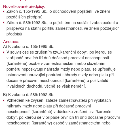
Novelizované předpisy:
Zákon č. 155/1995 Sb., o důchodovém pojištění, ve znění
pozdějších předpisů
Zákon č. 589/1992 Sb., o pojistném na sociální zabezpečení a
příspěvku na státní politiku zaměstnanosti, ve znění pozdějších
předpisů
Anotace:
A) K zákonu č. 155/1995 Sb.
V souvislosti se zrušením tzv.„karenční doby“, po kterou se
v případě prvních tří dnů dočasné pracovní neschopnosti
(karanténě) osobě v zaměstnaneckém nebo služebním
poměru neposkytuje náhrada mzdy nebo platu, se upřesňuje
ustanovení upravující pobírání náhrady mzdy nebo platu při
dočasné pracovní neschopnosti (karanténě) u poživatelů
invalidních důchodů, věcně se však nemění.
B) K zákonu č. 589/1992 Sb.
Vzhledem ke zvýšení zátěže zaměstnavatelů při výplatách
náhrady mzdy nebo platu při dočasné pracovní
neschopnosti (karanténě) v důsledku zrušení tzv. “karenční
doby”, po kterou se v případě prvních tří dnů dočasné pracovní
neschopnosti (karantény) osobě v zaměstnaneckém nebo