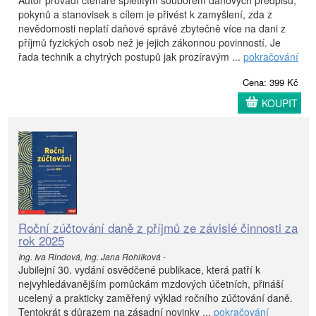
pokynů a stanovisek s cílem je přivést k zamyšlení, zda z
nevědomosti neplatí daňové správě zbytečně více na dani z
příjmů fyzických osob než je jejich zákonnou povinností. Je
řada technik a chytrých postupů jak prozíravým ...
pokračování
Cena: 399 Kč
KOUPIT
Roční zúčtování daně z příjmů ze závislé činnosti za
rok 2025
Ing. Iva Rindová, Ing. Jana Rohlíková -
Jubilejní 30. vydání osvědčené publikace, která patří k
nejvyhledávanějším pomůckám mzdových účetních, přináší
ucelený a prakticky zaměřený výklad ročního zúčtování daně.
Tentokrát s důrazem na zásadní novinky ...
pokračování