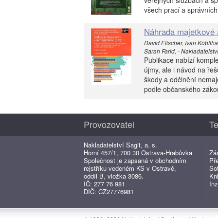
veřejných službách a s
všech prací a správních
Náhrada majetkové 
David Elischer, Ivan Koblih
Sarah Farid, - Nakladatelství 
Publikace nabízí kompl
újmy, ale i návod na řeš
škody a odčinění nemaj
podle občanského zákoní
Provozovatel
Te
Nakladatelství Sagit, a. s.
Horní 457/1, 700 30 Ostrava-Hrabůvka
Zá
Společnost je zapsaná v obchodním
Př
rejstříku vedeném KS v Ostravě,
So
oddíl B, vložka 3086.
Kn
IČ: 277 76 981
Inz
DIČ: CZ27776981