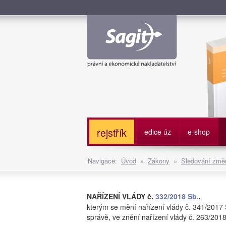
Služe
rejstřík
edice úz
e-shop
Navigace:
Úvod
»
Zákony
»
Sledování změn
NAŘÍZENÍ VLÁDY č.
332/2018 Sb.
,
kterým se mění nařízení vlády č. 341/2017
správě, ve znění nařízení vlády č. 263/201