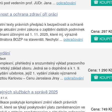
KOUPI
orů pod vedením prof. JUDr. Jana ...
pokračování
nost a ochrana zdraví při práci
etní texty právních předpisů k bezpečnosti a ochraně
uje aktuální znění zákona o zajištění dalších podmínek
Cena: 297 K
ami účinnými od 1. 11. 2025, které mj. výrazně
KOUPI
dinátora BOZP na staveništi. Nechybí ...
pokračování
vydání
 Beck
omplexní, přehledný a srozumitelný výklad pracovního
retický základ oboru. Jedná se o doplněné a k 1. 9.
Cena: 1 290 K
ydání učebnice, jejíž 1. vydání získalo významné
KOUPI
itou Karlovou – Cenu Jaroslava Jirsy ...
pokračování
řejných službách a správě 2025
s r. o.
likace poskytuje komplexní znění všech právních
stí, které se týkají poskytování platu zaměstnancům ve
Cena: 749 K