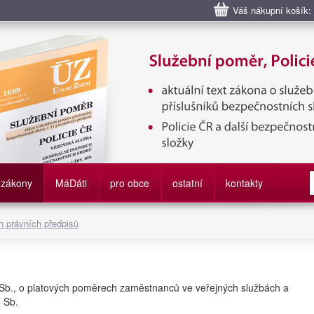
Váš nákupní košík:
bní poměr příslušníků bezpečnostních sborů, Policie ČR, Vězeňská sl
služby
zákony
M
á
D
áti
pro obce
ostatní
kontakty
 právních předpisů
 Sb., o platových poměrech zaměstnanců ve veřejných službách a
8 Sb.