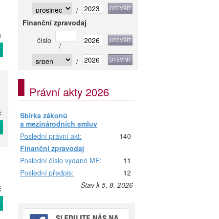
/
Finanční zpravodaj
č
číslo
/
T
/
Právní akty 2026
č
Sbírka zákonů
a mezinárodních smluv
T
Poslední právní akt:
140
Finanční zpravodaj
Poslední číslo vydané MF:
11
Poslední předpis:
12
Stav k 5. 8. 2026
č
T