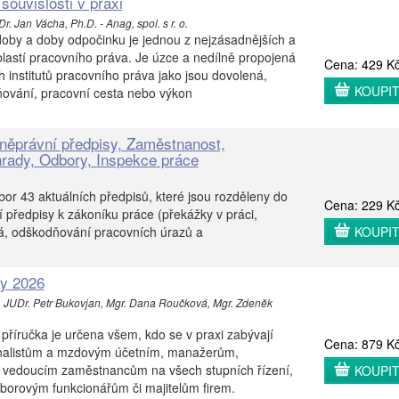
souvislosti v praxi
r. Jan Vácha, Ph.D. - Anag, spol. s r. o.
oby a doby odpočinku je jednou z nejzásadnějších a
lastí pracovního práva. Je úzce a nedílně propojená
Cena: 429 K
h institutů pracovního práva jako jsou dovolená,
KOUPI
ňování, pracovní cesta nebo výkon
něprávní předpisy, Zaměstnanost,
rady, Odbory, Inspekce práce
or 43 aktuálních předpisů, které jsou rozděleny do
Cena: 229 K
í předpisy k zákoníku práce (překážky v práci,
á, odškodňování pracovních úrazů a
KOUPI
ty 2026
, JUDr. Petr Bukovjan, Mgr. Dana Roučková, Mgr. Zdeněk
.
 příručka je určena všem, kdo se v praxi zabývají
Cena: 879 K
onalistům a mzdovým účetním, manažerům,
 vedoucím zaměstnancům na všech stupních řízení,
KOUPI
borovým funkcionářům či majitelům firem.