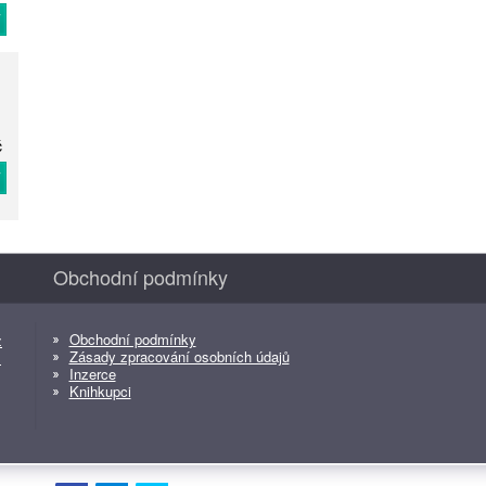
T
č
T
Obchodní podmínky
Obchodní podmínky
z
Zásady zpracování osobních údajů
z
Inzerce
Knihkupci