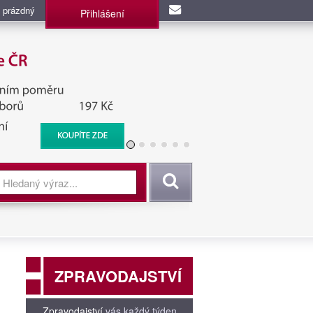
 prázdný
Přihlášení
užba, BIS, Zpravodajské
Vyhledat
ZPRAVODAJSTVÍ
Zpravodajství
vás každý týden