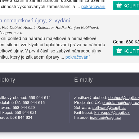
právě a státním zaměstnancům s aktuálním zařazením
KOUPI
 činností vykonávaných zaměstnanci a ...
pokračování
a nemajetkové újmy, 2. vydání
a, Petr Dobiáš, Antonín Kottnauer, Radka Hunjan Koblihová,
Leges, s. r. o.
exní pohled na náhradu majetkové a nemajetkové
Cena: 880 K
ení situací vzniklých při uplatňování práva na náhradu
etkové újmy. V první části se zabývá náhradou újmy
KOUPI
ku, který je základem úpravy ...
pokračování
lefony
E-maily
silkový obchod: 558 944 614
Zásilkový obchod:
obchod@sagit.c
edplatné ÚZ: 558 944 615
Předplatné ÚZ:
predplatne@sagit.c
ftware: 558 944 629
Software:
software@sagit.cz
ihkupci: 558 944 621
Knihkupci:
knihkupci@sagit.cz
erce: 558 944 634
Inzerce:
inzerce@sagit.cz