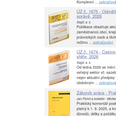
Komplexní ...
pokračová
ÚZ č. 1675 - Odměň
správě, 2026
Sagit, a. s.
Publikace obsahuje aktu
zaměstnanců obcí, krajů
právnických osob a těch
režimu ...
pokračování
ÚZ č. 1674 - Cestov
sféře, 2026
Sagit, a. s.
Od ledna 2026 se mění 
veřejný sektor vč. saze
nejen aktuální předpisy
obdobným ...
pokračová
Zákoník práce - Pra
Jan Pichrt a kolektiv - Wolte
Praktický komentář posk
platný k 1. 9. 2025, a 
důvodů, délky a počátk