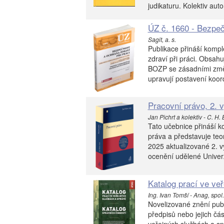
judikaturu. Kolektiv aut
ÚZ č. 1660 - Bezpeč
Sagit, a. s.
Publikace přináší kompl
zdraví při práci. Obsah
BOZP se zásadními změn
upravují postavení koor
Pracovní právo, 2. 
Jan Pichrt a kolektiv - C. H.
Tato učebnice přináší k
práva a představuje teo
2025 aktualizované 2. v
ocenění udělené Univerz
Katalog prací ve ve
Ing. Ivan Tomší - Anag, spol. 
Novelizované znění pub
předpisů nebo jejich čá