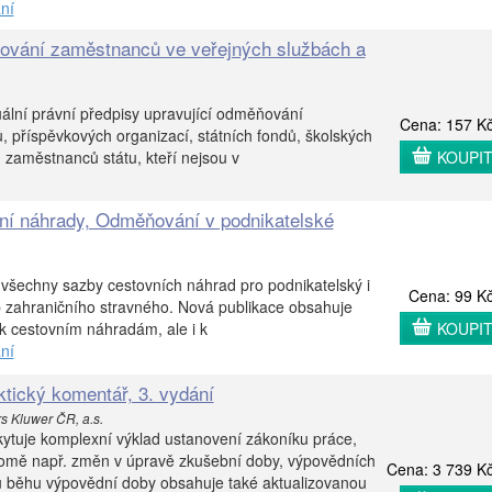
ní
ování zaměstnanců ve veřejných službách a
ální právní předpisy upravující odměňování
Cena: 157 K
, příspěvkových organizací, státních fondů, školských
 zaměstnanců státu, kteří nejsou v
KOUPI
ní náhrady, Odměňování v podnikatelské
všechny sazby cestovních náhrad pro podnikatelský i
Cena: 99 K
b zahraničního stravného. Nová publikace obsahuje
 k cestovním náhradám, ale i k
KOUPI
ní
ktický komentář, 3. vydání
rs Kluwer ČR, a.s.
ytuje komplexní výklad ustanovení zákoníku práce,
kromě např. změn v úpravě zkušební doby, výpovědních
Cena: 3 739 K
u běhu výpovědní doby obsahuje také aktualizovanou