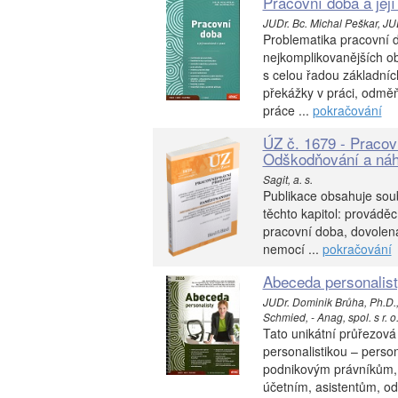
Pracovní doba a její 
JUDr. Bc. Michal Peškar, JUD
Problematika pracovní d
nejkomplikovanějších ob
s celou řadou základníc
překážky v práci, odmě
práce ...
pokračování
ÚZ č. 1679 - Pracov
Odškodňování a náh
Sagit, a. s.
Publikace obsahuje soub
těchto kapitol: prováděc
pracovní doba, dovolen
nemocí ...
pokračování
Abeceda personalis
JUDr. Dominik Brůha, Ph.D.
Schmied, - Anag, spol. s r. o
Tato unikátní průřezová
personalistikou – pers
podnikovým právníkům,
účetním, asistentům, od