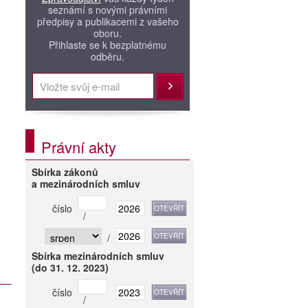
seznámí s novými právními
předpisy a publikacemi z vašeho
oboru.
Přihlaste se k bezplatnému
odběru.
Přihlásit
Právní akty
Sbírka zákonů
a mezinárodních smluv
číslo
/
/
Sbírka mezinárodních smluv
(do 31. 12. 2023)
číslo
/