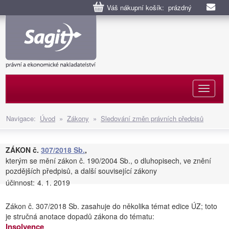
Váš nákupní košík: prázdný
Naviga
Navigace:
Úvod
»
Zákony
»
Sledování změn právních předpisů
ZÁKON č.
307/2018 Sb.
,
kterým se mění zákon č. 190/2004 Sb., o dluhopisech, ve znění
pozdějších předpisů, a další související zákony
účinnost:
4. 1. 2019
Zákon č. 307/2018 Sb. zasahuje do několika témat edice ÚZ; toto
je stručná anotace dopadů zákona do tématu:
Insolvence