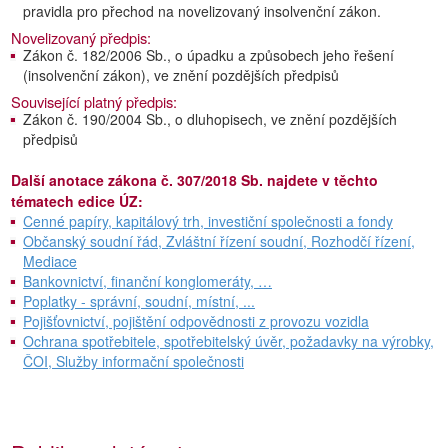
pravidla pro přechod na novelizovaný insolvenční zákon.
Novelizovaný předpis:
Zákon č. 182/2006 Sb., o úpadku a způsobech jeho řešení
(insolvenční zákon), ve znění pozdějších předpisů
Související platný předpis:
Zákon č. 190/2004 Sb., o dluhopisech, ve znění pozdějších
předpisů
Další anotace zákona č. 307/2018 Sb. najdete v těchto
tématech edice ÚZ:
Cenné papíry, kapitálový trh, investiční společnosti a fondy
Občanský soudní řád, Zvláštní řízení soudní, Rozhodčí řízení,
Mediace
Bankovnictví, finanční konglomeráty, …
Poplatky - správní, soudní, místní, ...
Pojišťovnictví, pojištění odpovědnosti z provozu vozidla
Ochrana spotřebitele, spotřebitelský úvěr, požadavky na výrobky,
ČOI, Služby informační společnosti