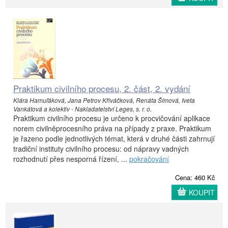
Praktikum civilního procesu, 2. část, 2. vydání
Klára Hamuľáková, Jana Petrov Křiváčková, Renáta Šímová, Iveta
Vankátová a kolektiv - Nakladatelství Leges, s. r. o.
Praktikum civilního procesu je určeno k procvičování aplikace
norem civilněprocesního práva na případy z praxe. Praktikum
je řazeno podle jednotlivých témat, která v druhé části zahrnují
tradiční instituty civilního procesu: od nápravy vadných
rozhodnutí přes nesporná řízení, ...
pokračování
Cena: 460 Kč
KOUPIT