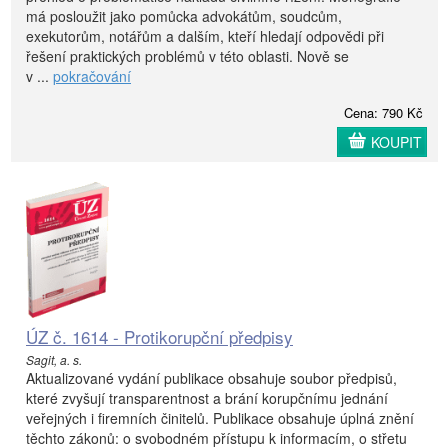
má posloužit jako pomůcka advokátům, soudcům,
exekutorům, notářům a dalším, kteří hledají odpovědi při
řešení praktických problémů v této oblasti. Nově se
v ...
pokračování
Cena: 790 Kč
KOUPIT
ÚZ č. 1614 - Protikorupční předpisy
Sagit, a. s.
Aktualizované vydání publikace obsahuje soubor předpisů,
které zvyšují transparentnost a brání korupčnímu jednání
veřejných i firemních činitelů. Publikace obsahuje úplná znění
těchto zákonů: o svobodném přístupu k informacím, o střetu