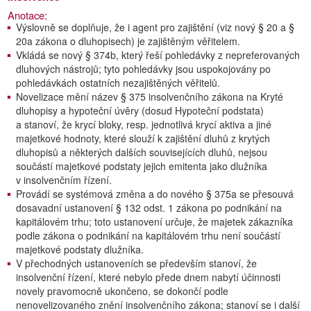
Anotace:
Výslovně se doplňuje, že i agent pro zajištění (viz nový § 20 a §
20a zákona o dluhopisech) je zajištěným věřitelem.
Vkládá se nový § 374b, který řeší pohledávky z nepreferovaných
dluhových nástrojů; tyto pohledávky jsou uspokojovány po
pohledávkách ostatních nezajištěných věřitelů.
Novelizace mění název § 375 insolvenčního zákona na Kryté
dluhopisy a hypoteční úvěry (dosud Hypoteční podstata)
a stanoví, že krycí bloky, resp. jednotlivá krycí aktiva a jiné
majetkové hodnoty, které slouží k zajištění dluhů z krytých
dluhopisů a některých dalších souvisejících dluhů, nejsou
součástí majetkové podstaty jejich emitenta jako dlužníka
v insolvenčním řízení.
Provádí se systémová změna a do nového § 375a se přesouvá
dosavadní ustanovení § 132 odst. 1 zákona po podnikání na
kapitálovém trhu; toto ustanovení určuje, že majetek zákazníka
podle zákona o podnikání na kapitálovém trhu není součástí
majetkové podstaty dlužníka.
V přechodných ustanoveních se především stanoví, že
insolvenční řízení, které nebylo přede dnem nabytí účinnosti
novely pravomocně ukončeno, se dokončí podle
nenovelizovaného znění insolvenčního zákona; stanoví se i další