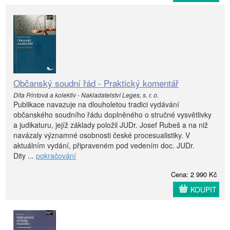
Občanský soudní řád - Praktický komentář
Dita Frintová a kolektiv - Nakladatelství Leges, s. r. o.
Publikace navazuje na dlouholetou tradici vydávání
občanského soudního řádu doplněného o stručné vysvětlivky
a judikaturu, jejíž základy položil JUDr. Josef Rubeš a na niž
navázaly významné osobnosti české procesualistiky. V
aktuálním vydání, připraveném pod vedením doc. JUDr.
Dity ...
pokračování
Cena: 2 990 Kč
KOUPIT