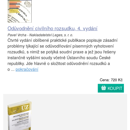
Odůvodnění civilního rozsudku, 4. vydání
Pavel Vrcha - Nakladatelství Leges, s. r. o.
Čtvrté vydání oblíbené praktické publikace popisuje zásadní
problémy týkající se odůvodňování písemných vyhotovení
rozsudků, s nimiž se potýká soudní praxe a jež jsou řešeny
instančně vyššími soudy včetně Ústavního soudu České
republiky. Jde hlavně o složitost odůvodnění rozsudků a
o ...
pokračování
Cena: 720 Kč
KOUPIT