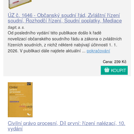
ÚZ č. 1646 - Občanský soudní řád, Zvláštní řízení
soudní, Rozhodčí řízení, Soudní poplatky, Mediace
Sagit, a. s.
Od posledního vydání této publikace došlo k řadě
novelizací občanského soudního řádu a zákona o zvláštních
řízeních soudních, z nichž některé nabývají účinnosti 1. 1.
2026. V publikaci dále najdete aktuální ...
pokračování
Cena: 239 Kč
KOUPIT
Civilní právo procesní, Díl první: řízení nalézací, 10.
vydání