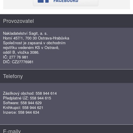
Provozovatel
Nakladatelství Sagit, a. s.
Horní 457/1, 700 30 Ostrava-Hrabůvka
Společnost je zapsaná v obchodním
rejstříku vedeném KS v Ostravě,
oddíl B, vložka 3086.
IČ: 277 76 981
DIČ: CZ27776981
Telefony
Zásilkový obchod: 558 944 614
Předplatné ÚZ: 558 944 615
Software: 558 944 629
Knihkupci: 558 944 621
Inzerce: 558 944 634
E-maily