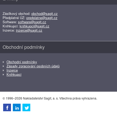
Zásilkový obchod:
obchod@sagit.cz
Předplatné ÚZ:
predplatne@sagit.cz
Software:
software@sagit.cz
Knihkupci:
knihkupci@sagit.cz
Inzerce:
inzerce@sagit.cz
Obchodní podmínky
Obchodní podmínky
Zásady zpracování osobních údajů
Inzerce
Knihkupci
© 1996–2026 Nakladatelství Sagit, a. s. Všechna práva vyhrazena.