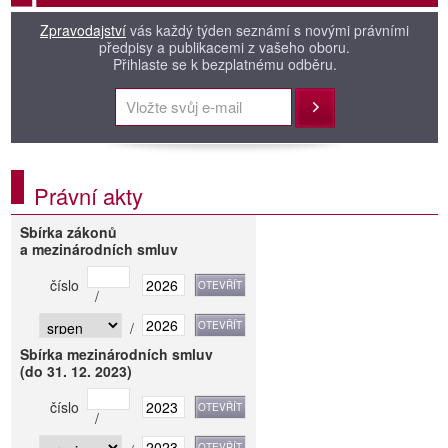
Zpravodajství
vás každý týden seznámí s novými právními
předpisy a publikacemi z vašeho oboru.
Přihlaste se k bezplatnému odběru.
Přihlásit
Právní akty
Sbírka zákonů
a mezinárodních smluv
číslo
/
/
Sbírka mezinárodních smluv
(do 31. 12. 2023)
číslo
/