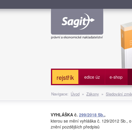
Služe
rejstřík
edice úz
e-shop
Navigace:
Úvod
»
Zákony
»
Sledování změn
VYHLÁŠKA č.
299/2018 Sb.
,
kterou se mění vyhláška č. 129/2012 Sb., 
znění pozdějších předpisů