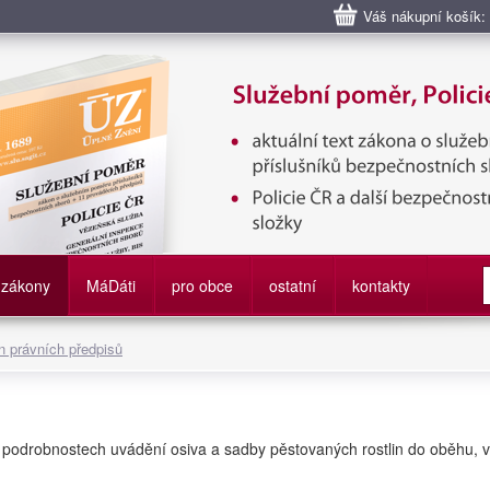
Váš nákupní košík:
bní poměr příslušníků bezpečnostních sborů, Policie ČR, Vězeňská sl
služby
zákony
M
á
D
áti
pro obce
ostatní
kontakty
 právních předpisů
o podrobnostech uvádění osiva a sadby pěstovaných rostlin do oběhu, 