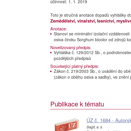
účinnost:
1. 1. 2019
Toto je stručná anotace dopadů vyhlášky d
Zemědělství, vinařství, lesnictví, mysliv
Anotace:
Stanoví se minimální izolační vzdálenosti
osiva čiroku Sorghum bicolor od zdrojů k
Novelizovaný předpis:
Vyhláška č. 129/2012 Sb., o podrobnoste
pozdějších předpisů
Související platný předpis:
Zákon č. 219/2003 Sb., o uvádění do obě
(zákon o oběhu osiva a sadby), ve znění 
Publikace k tématu
ÚZ č. 1684 - Autors
Sagit, a. s.