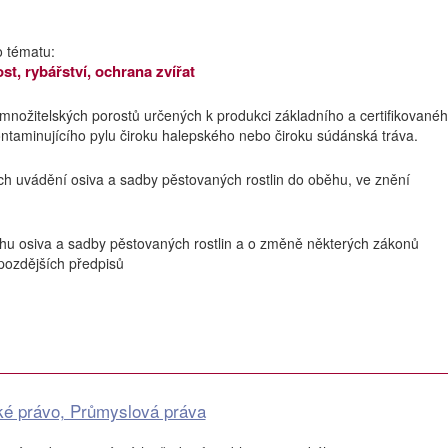
o tématu:
ost, rybářství, ochrana zvířat
 množitelských porostů určených k produkci základního a certifikované
ontaminujícího pylu čiroku halepského nebo čiroku súdánská tráva.
ch uvádění osiva a sadby pěstovaných rostlin do oběhu, ve znění
hu osiva a sadby pěstovaných rostlin a o změně některých zákonů
pozdějších předpisů
ké právo, Průmyslová práva