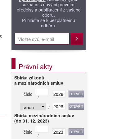
seznámí s novými právními
předpisy a publikacemi z vašeho
oboru.
Přihlaste se k bezplatnému
odběru.
ho
Přihlásit
Právní akty
Sbírka zákonů
a mezinárodních smluv
číslo
/
/
Sbírka mezinárodních smluv
(do 31. 12. 2023)
číslo
/