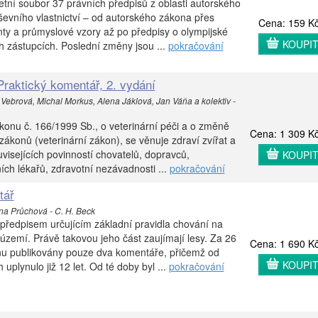
etní soubor 37 právních předpisů z oblasti autorského
ševního vlastnictví – od autorského zákona přes
Cena: 159 K
ty a průmyslové vzory až po předpisy o olympijské
KOUPI
h zástupcích. Poslední změny jsou ...
pokračování
Praktický komentář, 2. vydání
 Vebrová, Michal Morkus, Alena Jáklová, Jan Váňa a kolektiv -
konu č. 166/1999 Sb., o veterinární péči a o změně
Cena: 1 309 K
zákonů (veterinární zákon), se věnuje zdraví zvířat a
visejících povinností chovatelů, dopravců,
KOUPI
ích lékařů, zdravotní nezávadnosti ...
pokračování
tář
vana Průchová - C. H. Beck
předpisem určujícím základní pravidla chování na
 území. Právě takovou jeho část zaujímají lesy. Za 26
Cena: 1 690 K
konu publikovány pouze dva komentáře, přičemž od
KOUPI
uplynulo již 12 let. Od té doby byl ...
pokračování