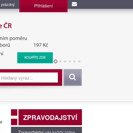
 prázdný
Přihlášení
užba, BIS, Zpravodajské
Vyhledat
ZPRAVODAJSTVÍ
ve
Zpravodajství
vás každý týden