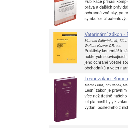
Publikace přináší kompl
práva a dalších práv du
ochranné známky, paten
symbolice či patentovýc
Veterinární zákon - 
Marcela Skřivánková, Jiřina
Wolters Kluwer ČR, a.s.
Praktický komentář k zá
některých souvisejících 
jeho ochraně včetně sou
obchodníků a veterinárn
Lesní zákon. Komen
Martin Flora, Jiří Staněk, I
Lesní zákon je právním 
více než třetině našeho
let platnosti byly k zá
vydání posledního z nich 