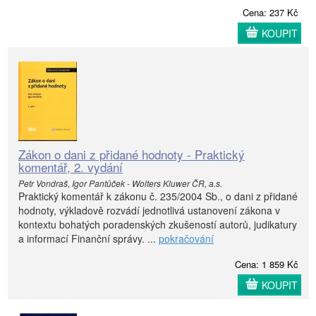
Cena: 237 Kč
KOUPIT
Zákon o dani z přidané hodnoty - Praktický
komentář, 2. vydání
Petr Vondraš, Igor Pantůček - Wolters Kluwer ČR, a.s.
Praktický komentář k zákonu č. 235/2004 Sb., o dani z přidané
hodnoty, výkladově rozvádí jednotlivá ustanovení zákona v
kontextu bohatých poradenských zkušeností autorů, judikatury
a informací Finanční správy. ...
pokračování
Cena: 1 859 Kč
KOUPIT