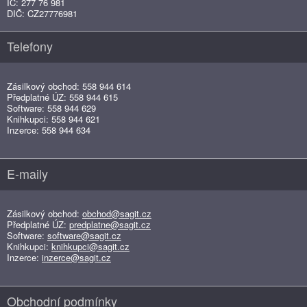
IČ: 277 76 981
DIČ: CZ27776981
Telefony
Zásilkový obchod: 558 944 614
Předplatné ÚZ: 558 944 615
Software: 558 944 629
Knihkupci: 558 944 621
Inzerce: 558 944 634
E-maily
Zásilkový obchod:
obchod@sagit.cz
Předplatné ÚZ:
predplatne@sagit.cz
Software:
software@sagit.cz
Knihkupci:
knihkupci@sagit.cz
Inzerce:
inzerce@sagit.cz
Obchodní podmínky