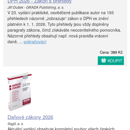
DPH 2026 - Zákon s přehledy
Jiří Dušek - GRADA Publishing, a. s.
V 23. vydání praktické, osvědčené publikace autor na 193
přehledech názorně „zobrazuje“ zákon o DPH ve znění
platném k 1. 1. 2026. Tyto přehledy jsou vždy doplněny
paragrafy zákona, čímž získáváte neocenitelného pomocníka.
Názorné přehledy obsahují např. nová pravidla vrácení
daně, ...
pokračování
Cena: 389 Kč
KOUPIT
Daňové zákony 2026
Sagit, a. s.
Aktuální vydání obsahuje kompletní soubor všech českých