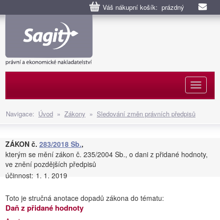
Váš nákupní košík: prázdný
Naviga
Navigace:
Úvod
»
Zákony
»
Sledování změn právních předpisů
ZÁKON č.
283/2018 Sb.
,
kterým se mění zákon č. 235/2004 Sb., o dani z přidané hodnoty,
ve znění pozdějších předpisů
účinnost:
1. 1. 2019
Toto je stručná anotace dopadů zákona do tématu:
Daň z přidané hodnoty