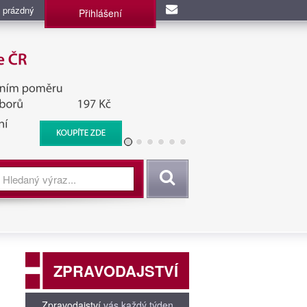
 prázdný
Přihlášení
užba, BIS, Zpravodajské
Vyhledat
ZPRAVODAJSTVÍ
Zpravodajství
vás každý týden