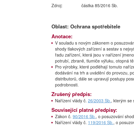
Zdroj:
částka 85/2016 Sb.
Oblast: Ochrana spotřebitele
Anotace:
V souladu s novým zákonem o posuzování
shody tlakových zařízení a sestav s nejv
řadu zařízení, která jsou v nařízení jme
potrubí, zbraně, tlumiče výfuku, otopná tě
Pro výrobky, které podléhají tomuto naří
dodávání na trh a uvádění do provozu, po
distributorů, dále se upravují postupy p
podrobnosti.
Zrušený předpis:
Nařízení vlády č.
26/2003 Sb.
, kterým se
Související platné předpisy:
Zákon č.
90/2016 Sb.
, o posuzování shod
Nařízení vlády č.
119/2016 Sb.
, o posuzo