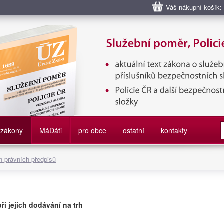
Váš nákupní košík:
bní poměr příslušníků bezpečnostních sborů, Policie ČR, Vězeňská sl
služby
zákony
M
á
D
áti
pro obce
ostatní
kontakty
 právních předpisů
ři jejich dodávání na trh