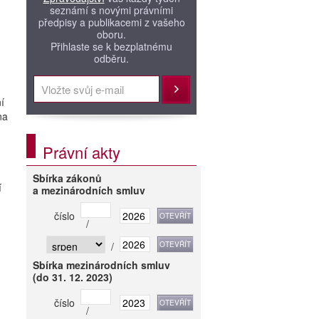
seznámí s novými právními
předpisy a publikacemi z vašeho
oboru.
Přihlaste se k bezplatnému
odběru.
Přihlásit
í
na
Právní akty
Sbírka zákonů
í
a mezinárodních smluv
číslo
/
/
Sbírka mezinárodních smluv
(do 31. 12. 2023)
číslo
/