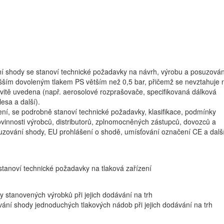
 shody se stanoví technické požadavky na návrh, výrobu a posuzován
yšším dovoleným tlakem PS větším než 0,5 bar, přičemž se nevztahuje 
novitě uvedena (např. aerosolové rozprašovače, specifikovaná dálková
lesa a další).
zení, se podrobně stanoví technické požadavky, klasifikace, podmínky
vinnosti výrobců, distributorů, zplnomocněných zástupců, dovozců a
osuzování shody, EU prohlášení o shodě, umísťování označení CE a dalš
 stanoví technické požadavky na tlaková zařízení
y stanovených výrobků při jejich dodávání na trh
vání shody jednoduchých tlakových nádob při jejich dodávání na trh