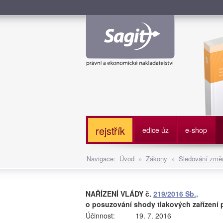
Služe
rejstřík
edice úz
e-shop
Navigace:
Úvod
»
Zákony
»
Sledování změn
NAŘÍZENÍ VLÁDY č.
219/2016 Sb.,
o posuzování shody tlakových zařízení p
Účinnost:
19. 7. 2016