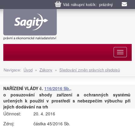
Váš nákupní košík: prázdný
Naviga
Navigace:
Úvod
»
Zákony
»
Sledování změn právních předpisů
NAŘÍZENÍ VLÁDY č.
116/2016 Sb.,
o posuzování shody zařízení a ochranných systémů
určených k použití v prostředí s nebezpečím výbuchu při
jejich dodávání na trh
Účinnost:
20. 4. 2016
Zdroj:
částka 45/2016 Sb.