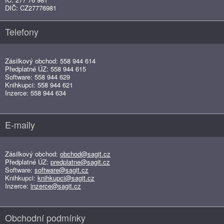
DIČ: CZ27776981
Telefony
Zásilkový obchod: 558 944 614
Předplatné ÚZ: 558 944 615
Software: 558 944 629
Knihkupci: 558 944 621
Inzerce: 558 944 634
E-maily
Zásilkový obchod:
obchod@sagit.cz
Předplatné ÚZ:
predplatne@sagit.cz
Software:
software@sagit.cz
Knihkupci:
knihkupci@sagit.cz
Inzerce:
inzerce@sagit.cz
Obchodní podmínky