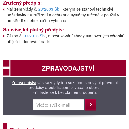
Zrušený předpis:
Nařízení vlády č.
23/2003 Sb.
, kterým se stanoví technické
požadavky na zařízení a ochranné systémy určené k použití v
prostředí s nebezpečím výbuchu
Související platný předpis:
Zákon č.
90/2016 Sb.
, o posuzování shody stanovených výrobků
při jejich dodávání na trh
ZPRAVODAJSTVÍ
Zpravodajství
vás každý týden seznámí s novými právními
předpisy a publikacemi z vašeho oboru.
Přihlaste se k bezplatnému odběru.
Přihlásit