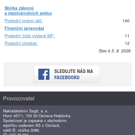
Sbírka zákonů
a mezinárodních smluv
Poslední právní akt:
140
Finanční zpravodaj
Poslední číslo vydané MF:
11
Poslední předpis:
12
Stav k 5. 8. 2026
Provozovatel
Nakladatelství Sagit, a. s.
Horní 457/1, 700 30 Ostrava-Hrabůvka
Společnost je zapsaná v obchodním
rejstříku vedeném KS v Ostravě,
oddíl B, vložka 3086.
IČ: 277 76 981