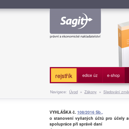
Služe
rejstřík
edice úz
e-shop
Navigace:
Úvod
»
Zákony
»
Sledování změn
VYHLÁŠKA č.
108/2016 Sb.,
o stanovení vyňatých účtů pro účely a
spolupráce při správě daní