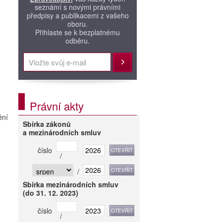
seznámí s novými právními
předpisy a publikacemi z vašeho
oboru.
Přihlaste se k bezplatnému
odběru.
Přihlásit
,
Právní akty
ění
Sbírka zákonů
a mezinárodních smluv
číslo
/
/
Sbírka mezinárodních smluv
(do 31. 12. 2023)
číslo
/