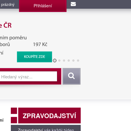
 prázdný
Přihlášení
užba, BIS, Zpravodajské
Vyhledat
ZPRAVODAJSTVÍ
ní
Zpravodajství
vás každý týden