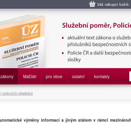
Váš nákupní košík:
bní poměr příslušníků bezpečnostních sborů, Policie ČR, Vězeňská sl
služby
zákony
M
á
D
áti
pro obce
ostatní
kontakty
 právních předpisů
utomatické výměny informací s jiným státem v rámci mezinárod