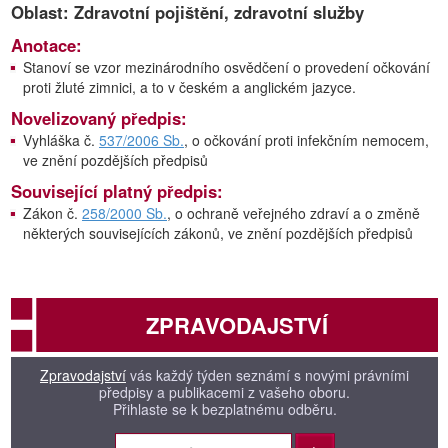
Oblast: Zdravotní pojištění, zdravotní služby
Anotace:
Stanoví se vzor mezinárodního osvědčení o provedení očkování
proti žluté zimnici, a to v českém a anglickém jazyce.
Novelizovaný předpis:
Vyhláška č.
537/2006 Sb.
, o očkování proti infekčním nemocem,
ve znění pozdějších předpisů
Související platný předpis:
Zákon č.
258/2000 Sb.
, o ochraně veřejného zdraví a o změně
některých souvisejících zákonů, ve znění pozdějších předpisů
ZPRAVODAJSTVÍ
Zpravodajství
vás každý týden seznámí s novými právními
předpisy a publikacemi z vašeho oboru.
Přihlaste se k bezplatnému odběru.