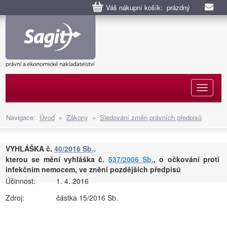
Váš nákupní košík: prázdný
Naviga
Navigace:
Úvod
»
Zákony
»
Sledování změn právních předpisů
VYHLÁŠKA č.
40/2016 Sb.,
kterou se mění vyhláška č.
537/2006 Sb.
, o očkování proti
infekčním nemocem, ve znění pozdějších předpisů
Účinnost:
1. 4. 2016
Zdroj:
částka 15/2016 Sb.