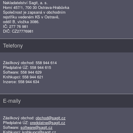
Nakladatelství Sagit, a. s.
Horní 457/1, 700 30 Ostrava-Hrabůvka
Společnost je zapsaná v obchodním
rejstříku vedeném KS v Ostravě,
oddíl B, vložka 3086.
IČ: 277 76 981
DIČ: CZ27776981
Telefony
Zásilkový obchod: 558 944 614
Předplatné ÚZ: 558 944 615
Software: 558 944 629
Knihkupci: 558 944 621
Inzerce: 558 944 634
E-maily
Zásilkový obchod:
obchod@sagit.cz
Předplatné ÚZ:
predplatne@sagit.cz
Software:
software@sagit.cz
Knihkupci:
knihkupci@sagit.cz