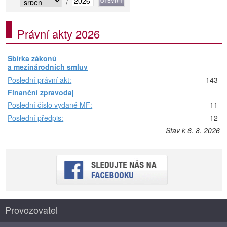
/
Právní akty 2026
Sbírka zákonů
a mezinárodních smluv
Poslední právní akt:
143
Finanční zpravodaj
Poslední číslo vydané MF:
11
Poslední předpis:
12
Stav k 6. 8. 2026
Provozovatel