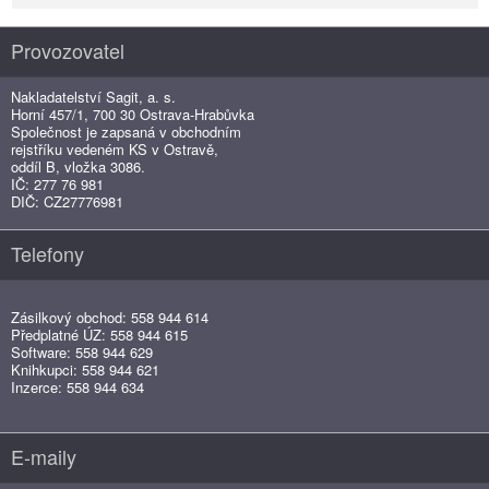
Provozovatel
Nakladatelství Sagit, a. s.
Horní 457/1, 700 30 Ostrava-Hrabůvka
Společnost je zapsaná v obchodním
rejstříku vedeném KS v Ostravě,
oddíl B, vložka 3086.
IČ: 277 76 981
DIČ: CZ27776981
Telefony
Zásilkový obchod: 558 944 614
Předplatné ÚZ: 558 944 615
Software: 558 944 629
Knihkupci: 558 944 621
Inzerce: 558 944 634
E-maily