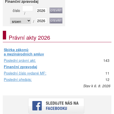
Finanční zpravodaj
číslo
/
/
Právní akty 2026
Sbírka zákonů
a mezinárodních smluv
Poslední právní akt:
143
Finanční zpravodaj
Poslední číslo vydané MF:
11
Poslední předpis:
12
Stav k 6. 8. 2026