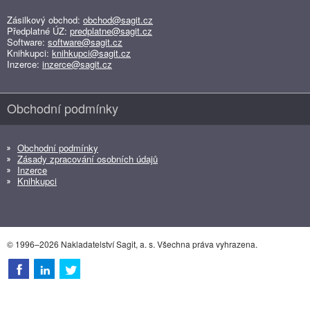
Zásilkový obchod:
obchod@sagit.cz
Předplatné ÚZ:
predplatne@sagit.cz
Software:
software@sagit.cz
Knihkupci:
knihkupci@sagit.cz
Inzerce:
inzerce@sagit.cz
Obchodní podmínky
Obchodní podmínky
Zásady zpracování osobních údajů
Inzerce
Knihkupci
© 1996–2026 Nakladatelství Sagit, a. s. Všechna práva vyhrazena.