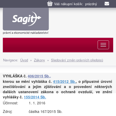
Váš nákupní košík: prázdný
Naviga
Navigace:
Úvod
»
Zákony
»
Sledování změn právních předpisů
VYHLÁŠKA č.
406/2015 Sb.,
kterou se mění vyhláška č.
415/2012 Sb.
, o přípustné úrovni
znečišťování a jejím zjišťování a o provedení některých
dalších ustanovení zákona o ochraně ovzduší, ve znění
vyhlášky č.
155/2014 Sb.
Účinnost:
1. 1. 2016
Zdroj:
částka 167/2015 Sb.