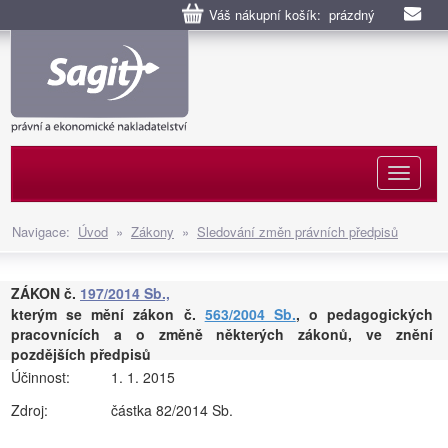
Váš nákupní košík: prázdný
Naviga
Navigace:
Úvod
»
Zákony
»
Sledování změn právních předpisů
ZÁKON č.
197/2014 Sb.,
kterým se mění zákon č.
563/2004 Sb.
, o pedagogických
pracovnících a o změně některých zákonů, ve znění
pozdějších předpisů
Účinnost:
1. 1. 2015
Zdroj:
částka 82/2014 Sb.