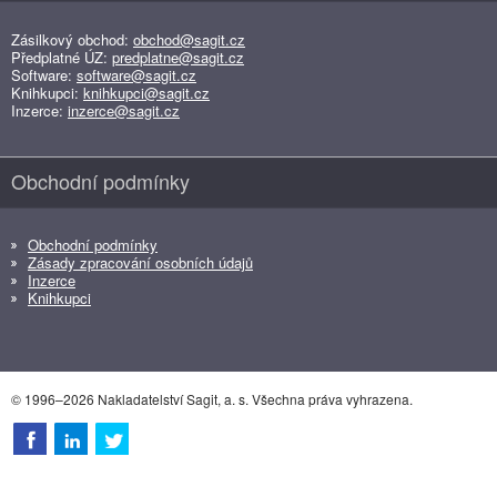
Zásilkový obchod:
obchod@sagit.cz
Předplatné ÚZ:
predplatne@sagit.cz
Software:
software@sagit.cz
Knihkupci:
knihkupci@sagit.cz
Inzerce:
inzerce@sagit.cz
Obchodní podmínky
Obchodní podmínky
Zásady zpracování osobních údajů
Inzerce
Knihkupci
© 1996–2026 Nakladatelství Sagit, a. s. Všechna práva vyhrazena.