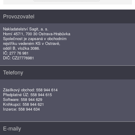
Provozovatel
Nakladatelství Sagit, a. s.
Horní 457/1, 700 30 Ostrava-Hrabůvka
Společnost je zapsaná v obchodním
rejstříku vedeném KS v Ostravě,
oddíl B, vložka 3086.
IČ: 277 76 981
DIČ: CZ27776981
Telefony
Zásilkový obchod: 558 944 614
Předplatné ÚZ: 558 944 615
Software: 558 944 629
Knihkupci: 558 944 621
Inzerce: 558 944 634
E-maily