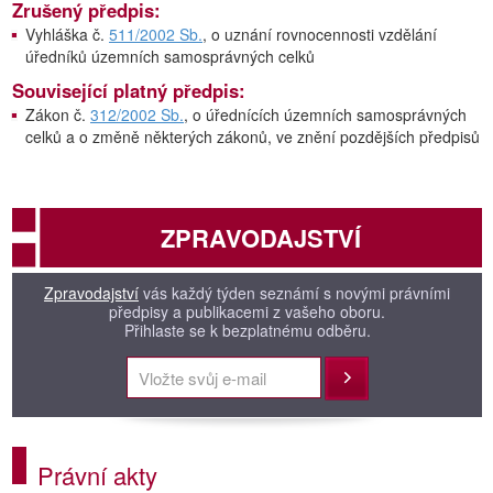
Zrušený předpis:
Vyhláška č.
511/2002 Sb.
, o uznání rovnocennosti vzdělání
úředníků územních samosprávných celků
Související platný předpis:
Zákon č.
312/2002 Sb.
, o úřednících územních samosprávných
celků a o změně některých zákonů, ve znění pozdějších předpisů
ZPRAVODAJSTVÍ
Zpravodajství
vás každý týden seznámí s novými právními
předpisy a publikacemi z vašeho oboru.
Přihlaste se k bezplatnému odběru.
Přihlásit
Právní akty