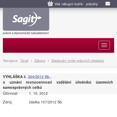
Váš nákupní košík: prázdný
Naviga
Navigace:
Úvod
»
Zákony
»
Sledování změn právních předpisů
VYHLÁŠKA č.
304/2012 Sb.,
o uznání rovnocennosti vzdělání úředníků územních
samosprávných celků
Účinnost:
1. 10. 2012
Zdroj:
částka 107/2012 Sb.