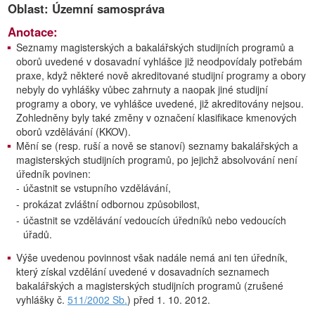
Oblast: Územní samospráva
Anotace:
Seznamy magisterských a bakalářských studijních programů a
oborů uvedené v dosavadní vyhlášce již neodpovídaly potřebám
praxe, když některé nově akreditované studijní programy a obory
nebyly do vyhlášky vůbec zahrnuty a naopak jiné studijní
programy a obory, ve vyhlášce uvedené, již akreditovány nejsou.
Zohledněny byly také změny v označení klasifikace kmenových
oborů vzdělávání (KKOV).
Mění se (resp. ruší a nově se stanoví) seznamy bakalářských a
magisterských studijních programů, po jejichž absolvování není
úředník povinen:
-
účastnit se vstupního vzdělávání,
-
prokázat zvláštní odbornou způsobilost,
-
účastnit se vzdělávání vedoucích úředníků nebo vedoucích
úřadů.
Výše uvedenou povinnost však nadále nemá ani ten úředník,
který získal vzdělání uvedené v dosavadních seznamech
bakalářských a magisterských studijních programů (zrušené
vyhlášky č.
511/2002 Sb.
) před 1. 10. 2012.