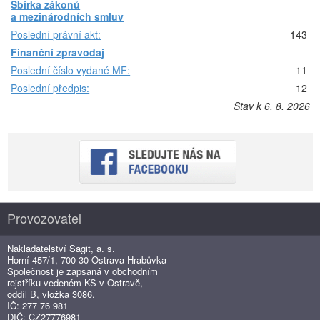
Sbírka zákonů
a mezinárodních smluv
Poslední právní akt:
143
Finanční zpravodaj
Poslední číslo vydané MF:
11
Poslední předpis:
12
Stav k 6. 8. 2026
Provozovatel
Nakladatelství Sagit, a. s.
Horní 457/1, 700 30 Ostrava-Hrabůvka
Společnost je zapsaná v obchodním
rejstříku vedeném KS v Ostravě,
oddíl B, vložka 3086.
IČ: 277 76 981
DIČ: CZ27776981