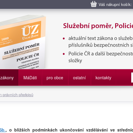
Váš nákupní košík:
bní poměr příslušníků bezpečnostních sborů, Policie ČR, Vězeňská sl
služby
zákony
M
á
D
áti
pro obce
ostatní
kontakty
 právních předpisů
Sb.
, o bližších podmínkách ukončování vzdělávání ve střední