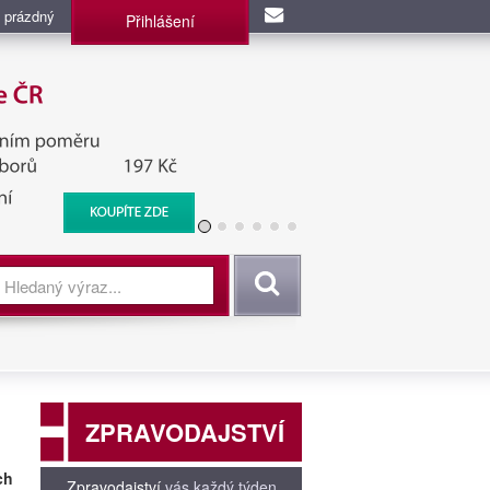
 prázdný
Přihlášení
užba, BIS, Zpravodajské
Vyhledat
ZPRAVODAJSTVÍ
ch
Zpravodajství
vás každý týden