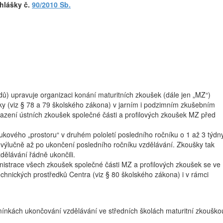
yhlášky č.
90/2010 Sb.
ů) upravuje organizaci konání maturitních zkoušek (dále jen „MZ“)
ušky (viz § 78 a 79 školského zákona) v jarním i podzimním zkušebním
azení ústních zkoušek společné části a profilových zkoušek MZ před
ukového „prostoru“ v druhém pololetí posledního ročníku o 1 až 3 týdn
 výlučně až po ukončení posledního ročníku vzdělávání. Zkoušky tak
zdělávání řádně ukončili.
istrace všech zkoušek společné části MZ a profilových zkoušek se ve
echnických prostředků Centra (viz § 80 školského zákona) i v rámci
dmínkách ukončování vzdělávání ve středních školách maturitní zkouško