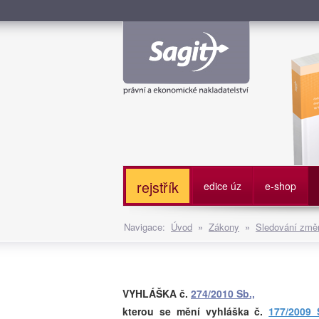
Služe
rejstřík
edice úz
e-shop
Navigace:
Úvod
»
Zákony
»
Sledování změn
VYHLÁŠKA č.
274/2010 Sb.,
kterou se mění vyhláška č.
177/2009 