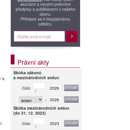
seznámí s novými právními
předpisy a publikacemi z vašeho
oboru.
Přihlaste se k bezplatnému
odběru.
Přihlásit
Právní akty
Sbírka zákonů
a mezinárodních smluv
y a
číslo
/
/
Sbírka mezinárodních smluv
(do 31. 12. 2023)
u,
číslo
/