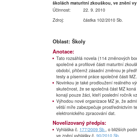
školách maturitní zkouškou, ve znění v
Účinnost:
22. 9. 2010
Zdroj:
částka 102/2010 Sb.
Oblast: Školy
Anotace:
Tato rozsáhlá novela (114 změnových bod
společné a profilové části maturitní zko
období, přičemž zásadní změnou je předř
testy a písemné práce společné části MZ.
Novinkou je také prodloužení reálného vý
skutečnost, že se společná část MZ koná
konají pouze žáci, kteří poslední ročník v
Výhodou nové organizace MZ je, že admin
větší míře zabezpečuje prostřednictvím t
elektronického zpracování dat.
Novelizovaný předpis:
Vyhláška č.
177/2009 Sb.
, o bližších po
ve znění vyhlášky č.
90/2010 Sb.