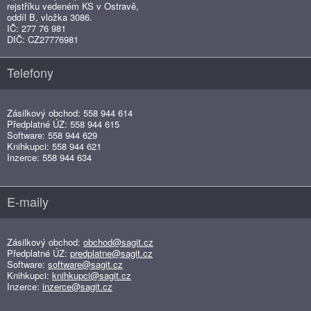
rejstříku vedeném KS v Ostravě,
oddíl B, vložka 3086.
IČ: 277 76 981
DIČ: CZ27776981
Telefony
Zásilkový obchod: 558 944 614
Předplatné ÚZ: 558 944 615
Software: 558 944 629
Knihkupci: 558 944 621
Inzerce: 558 944 634
E-maily
Zásilkový obchod:
obchod@sagit.cz
Předplatné ÚZ:
predplatne@sagit.cz
Software:
software@sagit.cz
Knihkupci:
knihkupci@sagit.cz
Inzerce:
inzerce@sagit.cz