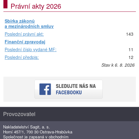
Právní akty 2026
Sbírka zákonů
a mezinárodních smluv
Poslední právní akt:
143
Finanční zpravodaj
Poslední číslo vydané MF:
11
Poslední předpis:
12
Stav k 6. 8. 2026
Provozovatel
Nakladatelství Sagit, a. s.
Horní 457/1, 700 30 Ostrava-Hrabůvka
Společnost je zapsaná v obchodním