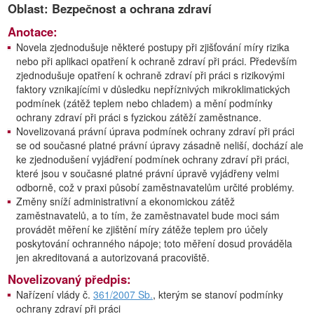
Oblast: Bezpečnost a ochrana zdraví
Anotace:
Novela zjednodušuje některé postupy při zjišťování míry rizika
nebo při aplikaci opatření k ochraně zdraví při práci. Především
zjednodušuje opatření k ochraně zdraví při práci s rizikovými
faktory vznikajícími v důsledku nepříznivých mikroklimatických
podmínek (zátěž teplem nebo chladem) a mění podmínky
ochrany zdraví při práci s fyzickou zátěží zaměstnance.
Novelizovaná právní úprava podmínek ochrany zdraví při práci
se od současné platné právní úpravy zásadně neliší, dochází ale
ke zjednodušení vyjádření podmínek ochrany zdraví při práci,
které jsou v současné platné právní úpravě vyjádřeny velmi
odborně, což v praxi působí zaměstnavatelům určité problémy.
Změny sníží administrativní a ekonomickou zátěž
zaměstnavatelů, a to tím, že zaměstnavatel bude moci sám
provádět měření ke zjištění míry zátěže teplem pro účely
poskytování ochranného nápoje; toto měření dosud prováděla
jen akreditovaná a autorizovaná pracoviště.
Novelizovaný předpis:
Nařízení vlády č.
361/2007 Sb.
, kterým se stanoví podmínky
ochrany zdraví při práci