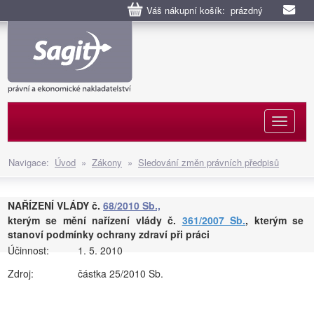
Váš nákupní košík: prázdný
Naviga
Navigace:
Úvod
»
Zákony
»
Sledování změn právních předpisů
NAŘÍZENÍ VLÁDY č.
68/2010 Sb.,
kterým se mění nařízení vlády č.
361/2007 Sb.
, kterým se
stanoví podmínky ochrany zdraví při práci
Účinnost:
1. 5. 2010
Zdroj:
částka 25/2010 Sb.