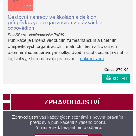
Cestovní náhrady ve školách a dalších
příspěvkových organizacích v otázkách a
odpovědích
Petr Sikora - Nakladatelství PARIS
Publikace je určena vedoucím zaměstnancům a účetním
příspěvkových organizacích – státních i těch zřizovaných
územními samosprávnými celky. Úvodní část obsahuje výtah z
legislativy, která upravuje pracovní ...
pokračování
Cena: 270 Kč
KOUPIT
ZPRAVODAJSTVÍ
Zpravodajství
vás každý týden seznámí s novými právními
předpisy a publikacemi z vašeho oboru.
Přihlaste se k bezplatnému odběru.