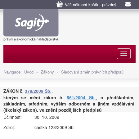
Váš nákupní košík: prázdný
Naviga
Navigace:
Úvod
»
Zákony
»
Sledování změn právních předpisů
ZÁKON č.
378/2009 Sb.,
kterým se mění zákon č.
561/2004 Sb.
, o předškolním,
základním, středním, vyšším odborném a jiném vzdělávání
(školský zákon), ve znění pozdějších předpisů
Účinnost:
30. 10. 2009
Zdroj:
částka 123/2009 Sb.