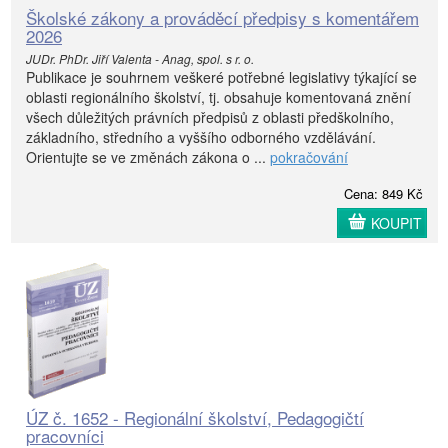
Školské zákony a prováděcí předpisy s komentářem
2026
JUDr. PhDr. Jiří Valenta - Anag, spol. s r. o.
Publikace je souhrnem veškeré potřebné legislativy týkající se
oblasti regionálního školství, tj. obsahuje komentovaná znění
všech důležitých právních předpisů z oblasti předškolního,
základního, středního a vyššího odborného vzdělávání.
Orientujte se ve změnách zákona o ...
pokračování
Cena: 849 Kč
KOUPIT
ÚZ č. 1652 - Regionální školství, Pedagogičtí
pracovníci