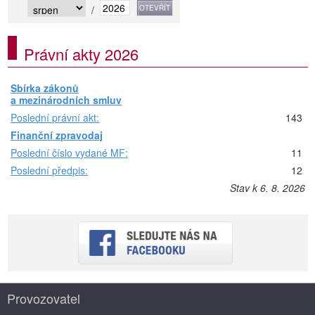
/
Právní akty 2026
Sbírka zákonů
a mezinárodních smluv
Poslední právní akt:
143
Finanční zpravodaj
Poslední číslo vydané MF:
11
Poslední předpis:
12
Stav k 6. 8. 2026
Provozovatel