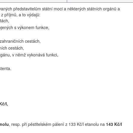
aných představitelům státní moci a některých státních orgánů a
 příjmů, a to výdajů:
tách,
ojených s výkonem funkce,
 zahraničních cestách,
ních cestách,
rgánu, v němž vykonává funkci,
tenta.
Kč/l,
anolu
, resp. při pěstitelském pálení z 133 Kč/l etanolu na
143 Kč/l