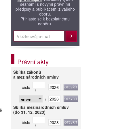
seznámí s novými právními
předpisy a publikacemi z vašeho
oboru.
Přihlaste se k bezplatnému
odběru.
Přihlásit
Právní akty
Sbírka zákonů
a mezinárodních smluv
číslo
/
/
Sbírka mezinárodních smluv
ně
(do 31. 12. 2023)
číslo
/