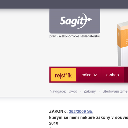
Služe
rejstřík
edice úz
e-shop
Navigace:
Úvod
»
Zákony
»
Sledování změn
ZÁKON č.
362/2009 Sb.,
kterým se mění některé zákony v souvis
2010