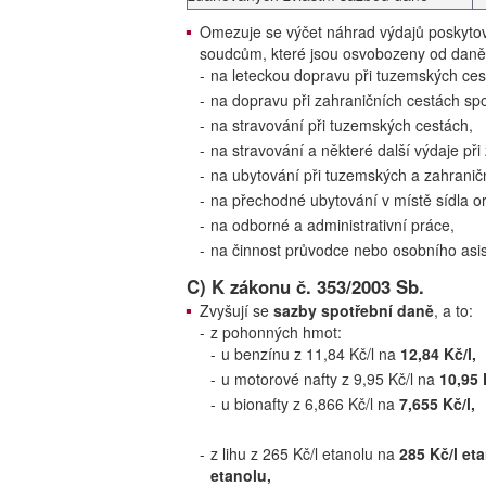
Omezuje se výčet náhrad výdajů poskytov
soudcům, které jsou osvobozeny od daně z
-
na leteckou dopravu při tuzemských ces
-
na dopravu při zahraničních cestách sp
-
na stravování při tuzemských cestách,
-
na stravování a některé další výdaje při
-
na ubytování při tuzemských a zahranič
-
na přechodné ubytování v místě sídla o
-
na odborné a administrativní práce,
-
na činnost průvodce nebo osobního asis
C) K zákonu č. 353/2003 Sb.
Zvyšují se
sazby spotřební daně
, a to:
-
z pohonných hmot:
-
u benzínu z 11,84 Kč/l na
12,84 Kč/l,
-
u motorové nafty z 9,95 Kč/l na
10,95 
-
u bionafty z 6,866 Kč/l na
7,655 Kč/l,
-
z lihu z 265 Kč/l etanolu na
285 Kč/l et
etanolu,