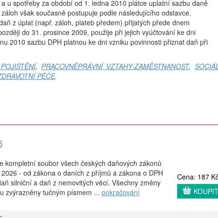
a u spotřeby za období od 1. ledna 2010 plátce uplatní sazbu daně
 záloh však současně postupuje podle následujícího odstavce.
 daň z úplat (např. záloh, plateb předem) přijatých přede dnem
ozději do 31. prosince 2009, použije při jejich vyúčtování ke dni
dnu 2010 sazbu DPH platnou ke dni vzniku povinnosti přiznat daň při
POJIŠTĚNÍ
,
PRACOVNĚPRÁVNÍ VZTAHY-ZAMĚSTNANOST
,
SOCIÁ
ZDRAVOTNÍ PÉČE
.
6
je kompletní soubor všech českých daňových zákonů
. 2026 - od zákona o daních z příjmů a zákona o DPH
Cena: 187 K
aň silniční a daň z nemovitých věcí. Všechny změny
KOUPI
ou zvýrazněny tučným písmem ...
pokračování