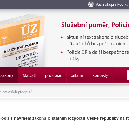
Váš nákupní košík:
bní poměr příslušníků bezpečnostních sborů, Policie ČR, Vězeňská sl
služby
zákony
M
á
D
áti
pro obce
ostatní
kontakty
 právních předpisů
losti s návrhem zákona o státním rozpočtu České republiky na r