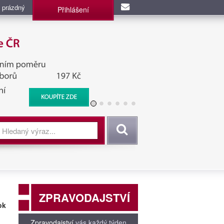
 prázdný
Přihlášení
užba, BIS, Zpravodajské
Vyhledat
ZPRAVODAJSTVÍ
ok
Zpravodajství
vás každý týden