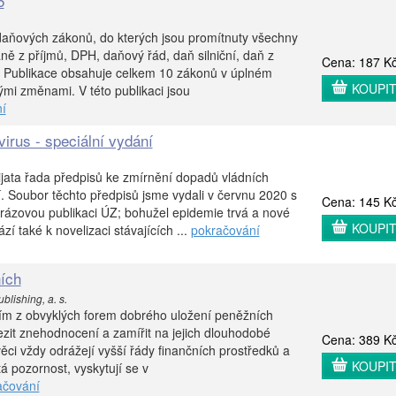
5
aňových zákonů, do kterých jsou promítnuty všechny
ně z příjmů, DPH, daňový řád, daň silniční, daň z
Cena: 187 K
í. Publikace obsahuje celkem 10 zákonů v úplném
KOUPI
mi změnami. V této publikaci jsou
í
irus - speciální vydání
jata řada předpisů ke zmírnění dopadů vládních
. Soubor těchto předpisů jsme vydali v červnu 2020 s
Cena: 145 K
orázovou publikaci ÚZ; bohužel epidemie trvá a nové
KOUPI
zí také k novelizaci stávajících ...
pokračování
ích
lishing, a. s.
ním z obvyklých forem dobrého uložení peněžních
zit znehodnocení a zamířit na jejich dlouhodobé
Cena: 389 K
ci vždy odrážejí vyšší řády finančních prostředků a
KOUPI
tá pozornost, vyskytují se v
ačování