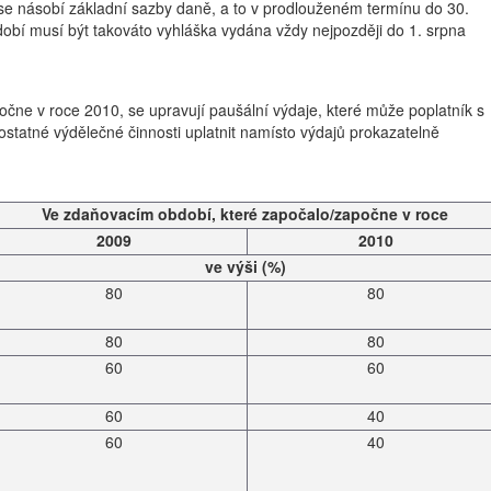
ž se násobí základní sazby daně, a to v prodlouženém termínu do 30.
dobí musí být takováto vyhláška vydána vždy nejpozději do 1. srpna
ne v roce 2010, se upravují paušální výdaje, které může poplatník s
ostatné výdělečné činnosti uplatnit namísto výdajů prokazatelně
Ve zdaňovacím období, které započalo/započne v roce
2009
2010
ve výši (%)
80
80
80
80
60
60
60
40
60
40