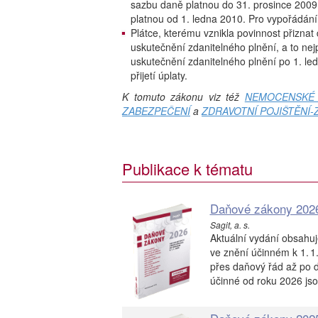
sazbu daně platnou do 31. prosince 2009 
platnou od 1. ledna 2010. Pro vypořádání
Plátce, kterému vznikla povinnost přiznat
uskutečnění zdanitelného plnění, a to nejp
uskutečnění zdanitelného plnění po 1. le
přijetí úplaty.
K tomuto zákonu viz též
NEMOCENSKÉ 
ZABEZPEČENÍ
a
ZDRAVOTNÍ POJIŠTĚNÍ-
Publikace k tématu
Daňové zákony 202
Sagit, a. s.
Aktuální vydání obsahu
ve znění účinném k 1. 1
přes daňový řád až po d
účinné od roku 2026 js