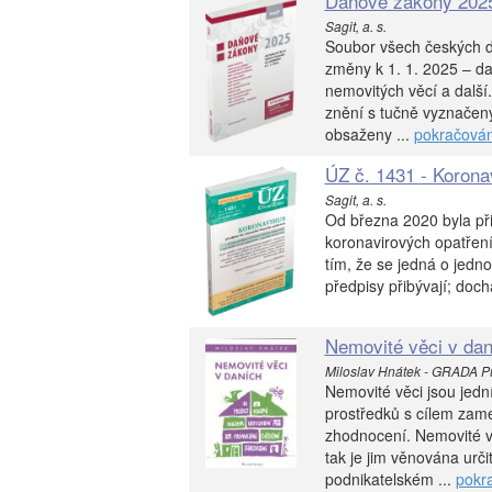
Daňové zákony 202
Sagit, a. s.
Soubor všech českých d
změny k 1. 1. 2025 – da
nemovitých věcí a dalš
znění s tučně vyznačený
obsaženy ...
pokračován
ÚZ č. 1431 - Koronav
Sagit, a. s.
Od března 2020 byla při
koronavirových opatření
tím, že se jedná o jedn
předpisy přibývají; dochá
Nemovité věci v dan
Miloslav Hnátek - GRADA Pub
Nemovité věci jsou jed
prostředků s cílem zame
zhodnocení. Nemovité vě
tak je jim věnována urči
podnikatelském ...
pokr