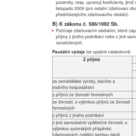
pozemky, resp. upravují koeficienty, jimi
listopadu 2009 (pro ostatní zdaňovací ob
předcházejícího zdaňovacího období).
B) K zákonu č. 586/1992 Sb.
Počínaje zdaňovacím obdobím, které započ
příjmy z jiného podnikání nebo z jiné sam
vynaložených.
Paušální výdaje
lze uplatnit následovně:
Z příjmů
ze zemědělské výroby, lesního a
vodního hospodářství
z příjmů ze živností řemeslných
ze živností, s výjimkou příjmů ze živností
řemeslných
z příjmů z jiného podnikání
z jiné samostatné výdělečné činnosti, s
výjimkou autorských příspěvků
zdaňovaných zvláštní sazbou daně