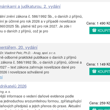
námkami a judikaturou. 2. vydání
ální znění zákona č. 586/1992 Sb., o daních z příjmů,
í je účinné pro rok 2026 a v případě novelizace
Cena: 1 490 K
0/2025 Sb. platné též pro rok 2027. Je zde i
KOUPI
 o daních z příjmů, což je pro
entářem, 20. vydání
r. Vladimír Pelc, Ph.D. - Anag, spol. s r. o.
ě-odborné praktické publikace o daních z příjmů
 zákona č. 586/1992 Sb., o daních z příjmů, účinné a
Cena: 1 149 K
2027 – text zákona zahrnuje novelizace dané pro
KOUPI
2026 i novelizace schválené pro
ní
dnikatelů 2026
g, a. s.
vější informace o vedení daňové evidence podle
ána jednoduchou srozumitelnou formou, zpřístupňující
Cena: 259 K
daňových předpisů a jejich přenos do praxe. Aktuální