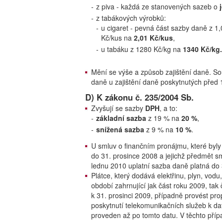
-
z piva - každá ze stanovených sazeb o
-
z tabákových výrobků:
-
u cigaret - pevná část sazby daně z 1
Kč/kus na
2,01 Kč/kus
,
-
u tabáku z 1280 Kč/kg na
1340 Kč/kg.
Mění se výše a způsob zajištění daně. So
daně u zajištění daně poskytnutých před 
D) K zákonu č. 235/2004 Sb.
Zvyšují se sazby
DPH
, a to:
-
základní sazba
z 19 % na
20 %
,
-
snížená sazba
z 9 % na
10 %
.
U smluv o finančním pronájmu, které byl
do 31. prosince 2008 a jejichž předmět s
lednu 2010 uplatní sazba daně platná do 
Plátce, který dodává elektřinu, plyn, vodu
období zahrnující jak část roku 2009, ta
k 31. prosinci 2009, případně provést prop
poskytnutí telekomunikačních služeb k dat
proveden až po tomto datu. V těchto příp