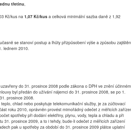
jednu třetinu
,
,03 Kč/kus na
1,07 Kč/kus
a celková minimální sazba daně z 1,92
učasně se stanoví postup a lhůty přizpůsobení výše a způsobu zajištěn
1. lednem 2010.
y uzavřeny do 31. prosince 2008 podle zákona o DPH ve znění účinném
mlouvy byl předán do užívání nájemci do 31. prosince 2008, se po 1.
31. prosince 2008.
, teplo, chlad nebo poskytuje telekomunikační služby, je za zúčtovací
k část roku 2010, oprávněn provést mimořádný odečet z měřicích zaříze
očet spotřeby při dodání elektřiny, plynu, vody, tepla a chladu a při
u 31. prosince 2009, a to i tehdy, bude-li odečet z měřicích zařízení
adech pak u spotřeby za období do 31. prosince 2009 plátce uplatní