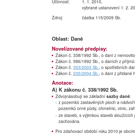
Účinnost:
1. 1. 2010,
vybrané ustanovení 1. 2. 2
Zdroj:
částka 115/2009 Sb.
Oblast: Daně
Novelizované předpisy:
Zákon č. 338/1992 Sb., o dani z nemovito
Zákon č. 586/1992 Sb., o daních z příjmů
Zákon č.
353/2003 Sb.
, o spotřebních da
Zákon č.
235/2004 Sb.
, o dani z přidané
Anotace:
A) K zákonu č. 338/1992 Sb.
Zdvojnásobují se základní
sazby daně
:
-
z pozemků zastavěných ploch a nádvoří
pozemků orné půdy, chmelnic, vinic, zah
-
ze staveb, s výjimkou staveb sloužících
zachována.
Pro zdaňovací období roku 2010 je obcím