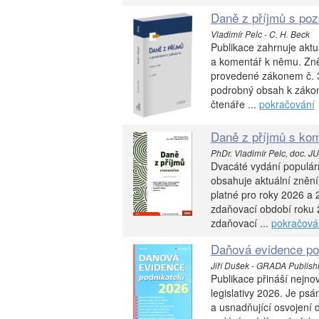
Daně z příjmů s poz
Vladimír Pelc - C. H. Beck
Publikace zahrnuje aktu
a komentář k němu. Zněn
provedené zákonem č. 36
podrobný obsah k zákonu
čtenáře ...
pokračování
Daně z příjmů s kom
PhDr. Vladimír Pelc, doc. JUD
Dvacáté vydání populárn
obsahuje aktuální znění
platné pro roky 2026 a 
zdaňovací období roku 
zdaňovací ...
pokračová
Daňová evidence po
Jiří Dušek - GRADA Publishin
Publikace přináší nejno
legislativy 2026. Je ps
a usnadňující osvojení 