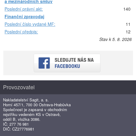
a mezinárodních smluv
Poslední právní akt:
140
Finanční zpravodaj
Poslední číslo vydané MF:
11
Poslední předpis:
12
Stav k 5. 8. 2026
Provozovatel
Nakladatelství Sagit, a. s.
Horní 457/1, 700 30 Ostrava-Hrabůvka
Společnost je zapsaná v obchodním
rejstříku vedeném KS v Ostravě,
oddíl B, vložka 3086.
IČ: 277 76 981
DIČ: CZ27776981