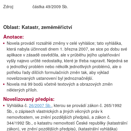
Zdroj:
částka 49/2009 Sb.
Oblast: Katastr, zeměměřictví
Anotace:
Novela provádí rozsáhlé změny v celé vyhlášce; tato vyhláška,
která nabyla účinnosti dnem 1. března 2007, se sice po dobu své
aplikace v zásadě osvědčila, ale v průběhu jejího uplatňování
vyšly najevo určité nedostatky, které je třeba napravit. Nejedná se
o jednotlivý problém nebo několik jednotlivých problémů, ale o
potřebu řady dílčích formulačních změn tak, aby výklad
novelizovaných ustanovení byl jednoznačnější.
Novela má 99 bodů včetně textových a obrazových změn
některých příloh.
Novelizovaný předpis:
Vyhláška č.
26/2007 Sb.
, kterou se provádí zákon č. 265/1992
Sb., o zápisech vlastnických a jiných věcných práv k
nemovitostem, ve znění pozdějších předpisů, a zákon č.
344/1992 Sb., o katastru nemovitostí České republiky (katastrální
zákon), ve znění pozdějších předpisů, (katastrální vyhláška)