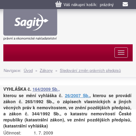
Váš nákupní košík: prázdný
Naviga
Navigace:
Úvod
»
Zákony
»
Sledování změn právních předpisů
VYHLÁŠKA č.
164/2009 Sb.,
kterou se mění vyhláška č.
26/2007 Sb.
, kterou se provádí
zákon č. 265/1992 Sb., o zápisech vlastnických a jiných
věcných práv k nemovitostem, ve znění pozdějších předpisů,
a zákon č. 344/1992 Sb., o katastru nemovitostí České
republiky (katastrální zákon), ve znění pozdějších předpisů,
(katastrální vyhláška)
Účinnost:
1. 7. 2009