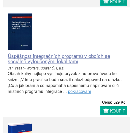
KOUPIT
Úspěšnost integračních programů v obcích se
sociálně vyloučenými lokalitami
Jan Vašat - Wolters Kluwer ČR, a.s.
Obsah knihy nejlépe vystihuje úryvek z autorova úvodu ke
knize: „V této práci se budu snažit nalézt odpověď na otázku:
,Co a jak brání a co napo­máhá úspěšnému naplňování cílů
místních programů integrace ...
pokračování
Cena: 529 Kč
KOUPIT