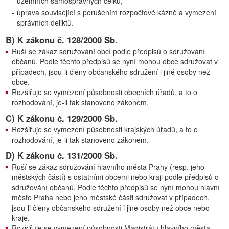
územních samosprávných celků,
-
úprava související s porušením rozpočtové kázně a vymezení
správních deliktů.
B) K zákonu č. 128/2000 Sb.
Ruší se zákaz sdružování obcí podle předpisů o sdružování
občanů. Podle těchto předpisů se nyní mohou obce sdružovat v
případech, jsou-li členy občanského sdružení i jiné osoby než
obce.
Rozšiřuje se vymezení působnosti obecních úřadů, a to o
rozhodování, je-li tak stanoveno zákonem.
C) K zákonu č. 129/2000 Sb.
Rozšiřuje se vymezení působnosti krajských úřadů, a to o
rozhodování, je-li tak stanoveno zákonem.
D) K zákonu č. 131/2000 Sb.
Ruší se zákaz sdružování hlavního města Prahy (resp. jeho
městských částí) s ostatními obcemi nebo kraji podle předpisů o
sdružování občanů. Podle těchto předpisů se nyní mohou hlavní
město Praha nebo jeho městské části sdružovat v případech,
jsou-li členy občanského sdružení i jiné osoby než obce nebo
kraje.
Rozšiřuje se vymezení působnosti Magistrátu hlavního města