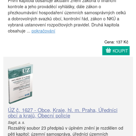
První kapitola obsahuje aktuální znění zákona o finanční
kontrole a jeho prováděcí vyhlášky, dále zákon o
přezkoumávání hospodaření územních samosprávných celků
a dobrovolných svazků obcí, kontrolní řád, zákon o NKÚ a
vybraná ustanovení rozpočtových pravidel. Druhá kapitola
obsahuje ...
pokračování
Cena: 137 Kč
KOUPIT
ÚZ č. 1627 - Obce, Kraje, hl. m. Praha, Úředníci
obcí a krajů, Obecní policie
Sagit, a. s.
Rozsáhlý soubor 23 předpisů v úplném znění je rozdělen od
pěti kapitol: územní samospráva, úředníci územních