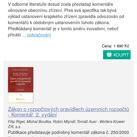
V odborné literatuře dosud zcela převládají komentáře
věnované obecnímu zřízení. Přes svá specifika tak bývá
výklad ustanovení krajského zřízení zpravidla odvozován od
komentářů k obdobným ustanovením tohoto zákona.
Předkládaný komentář je v tomto směru inovativní, neboť
přináší ...
pokračování
Cena: 1 690 Kč
KOUPIT
Zákon o rozpočtových pravidlech územních rozpočtů
- Komentář, 2. vydání
Filip Rigel, Michal Bouška, Robin Mlynář, Tomáš Auer - Wolters Kluwer
ČR, a.s.
Publikace představuje podrobný komentář zákona č. 250/2000