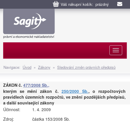
Váš nákupní košík: prázdný
Naviga
Navigace:
Úvod
»
Zákony
»
Sledování změn právních předpisů
ZÁKON č.
477/2008 Sb.,
kterým se mění zákon č.
250/2000 Sb.
, o rozpočtových
pravidlech územních rozpočtů, ve znění pozdějších předpisů,
a další související zákony
Účinnost:
1. 4. 2009
Zdroj:
částka 153/2008 Sb.