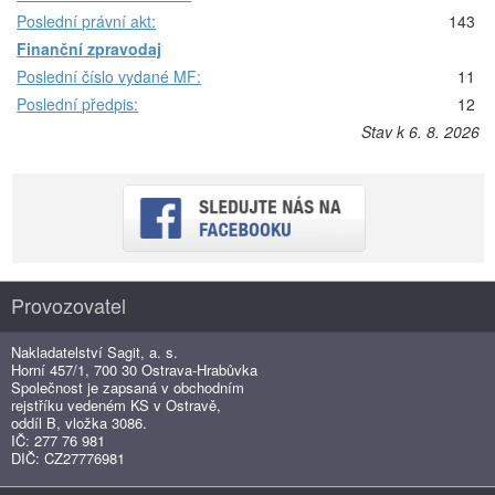
Poslední právní akt:
143
Finanční zpravodaj
Poslední číslo vydané MF:
11
Poslední předpis:
12
Stav k 6. 8. 2026
Provozovatel
Nakladatelství Sagit, a. s.
Horní 457/1, 700 30 Ostrava-Hrabůvka
Společnost je zapsaná v obchodním
rejstříku vedeném KS v Ostravě,
oddíl B, vložka 3086.
IČ: 277 76 981
DIČ: CZ27776981