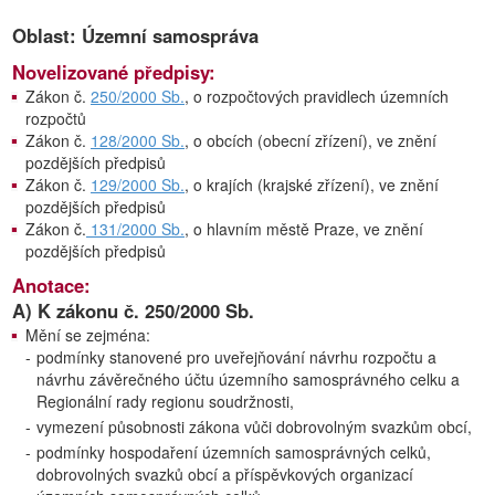
Oblast: Územní samospráva
Novelizované předpisy:
Zákon č.
250/2000 Sb.
, o rozpočtových pravidlech územních
rozpočtů
Zákon č.
128/2000 Sb.
, o obcích (obecní zřízení), ve znění
pozdějších předpisů
Zákon č.
129/2000 Sb.
, o krajích (krajské zřízení), ve znění
pozdějších předpisů
Zákon č.
131/2000 Sb.
, o hlavním městě Praze, ve znění
pozdějších předpisů
Anotace:
A) K zákonu č. 250/2000 Sb.
Mění se zejména:
-
podmínky stanovené pro uveřejňování návrhu rozpočtu a
návrhu závěrečného účtu územního samosprávného celku a
Regionální rady regionu soudržnosti,
-
vymezení působnosti zákona vůči dobrovolným svazkům obcí,
-
podmínky hospodaření územních samosprávných celků,
dobrovolných svazků obcí a příspěvkových organizací