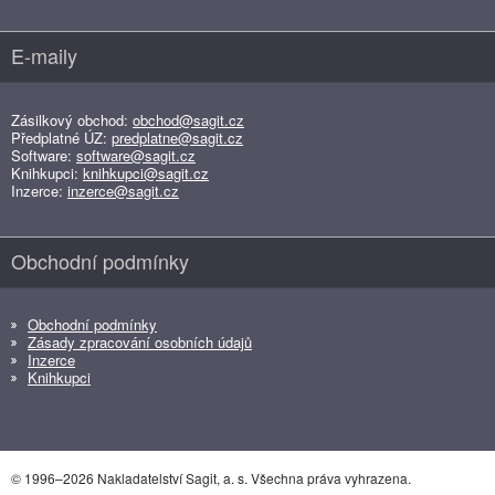
E-maily
Zásilkový obchod:
obchod@sagit.cz
Předplatné ÚZ:
predplatne@sagit.cz
Software:
software@sagit.cz
Knihkupci:
knihkupci@sagit.cz
Inzerce:
inzerce@sagit.cz
Obchodní podmínky
Obchodní podmínky
Zásady zpracování osobních údajů
Inzerce
Knihkupci
© 1996–2026 Nakladatelství Sagit, a. s. Všechna práva vyhrazena.