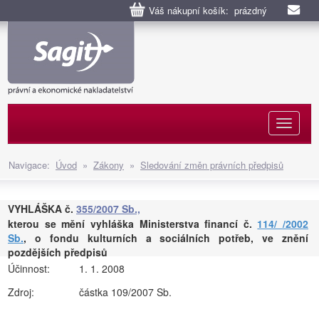
Váš nákupní košík: prázdný
Naviga
Navigace:
Úvod
»
Zákony
»
Sledování změn právních předpisů
VYHLÁŠKA č.
355/2007 Sb.,
kterou se mění vyhláška Ministerstva financí č.
114/ /2002
Sb.
, o fondu kulturních a sociálních potřeb, ve znění
pozdějších předpisů
Účinnost:
1. 1. 2008
Zdroj:
částka 109/2007 Sb.