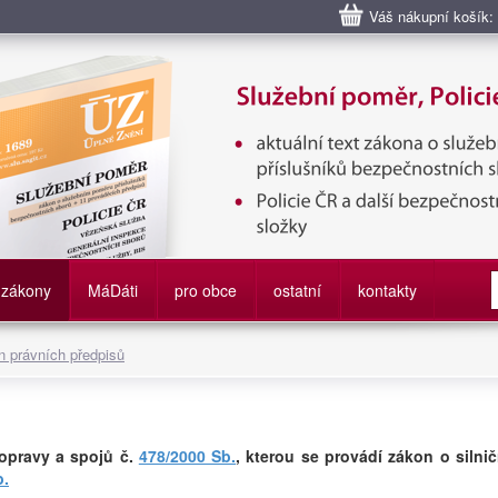
Váš nákupní košík:
bní poměr příslušníků bezpečnostních sborů, Policie ČR, Vězeňská sl
služby
zákony
M
á
D
áti
pro obce
ostatní
kontakty
 právních předpisů
dopravy a spojů č.
478/2000 Sb.
, kterou se provádí zákon o silnič
b.