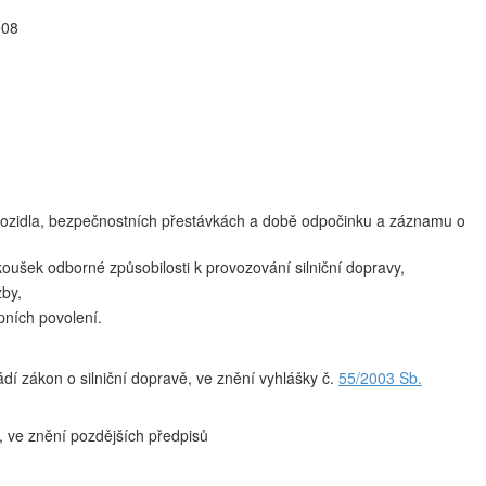
008
ozidla, bezpečnostních přestávkách a době odpočinku a záznamu o
oušek odborné způsobilosti k provozování silniční dopravy,
žby,
pních povolení.
ádí zákon o silniční dopravě, ve znění vyhlášky č.
55/2003 Sb.
, ve znění pozdějších předpisů