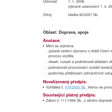
Účinnost:
1. 1. 2008,
vybrané ustanovení 1. 4. 2
Zdroj:
částka 92/2007 Sb.
Oblast: Doprava, spoje
Anotace:
Mění se zejména:
-
způsob vedení záznamu o době řízení v
provozu vozidla,
-
obsah, rozsah a podrobnosti skládání zk
-
podrobnosti provozování vozidel taxislu
-
podmínky přidělování zahraničních vstu
Novelizovaný předpis:
Vyhláška č.
478/2000 Sb.
, kterou se prov
Související platný předpis:
Zákon č. 111/1994 Sb., o silniční dopravě