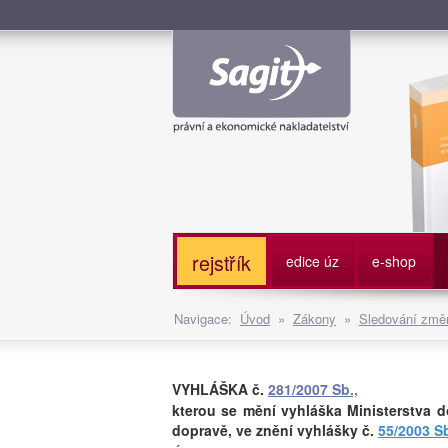
Služe
rejstřík
edice úz
e-shop
Navigace:
Úvod
»
Zákony
»
Sledování změn
VYHLÁŠKA č.
281/2007 Sb.,
kterou se mění vyhláška Ministerstva 
dopravě, ve znění vyhlášky č.
55/2003 S