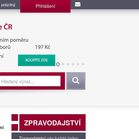
 prázdný
Přihlášení
užba, BIS, Zpravodajské
Vyhledat
ZPRAVODAJSTVÍ
ní
Zpravodajství
vás každý týden