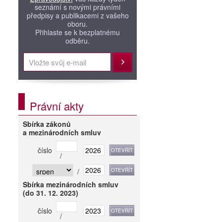
seznámí s novými právními
předpisy a publikacemi z vašeho
oboru.
Přihlaste se k bezplatnému
odběru.
Přihlásit
Právní akty
Sbírka zákonů
a mezinárodních smluv
číslo
/
/
Sbírka mezinárodních smluv
(do 31. 12. 2023)
číslo
/