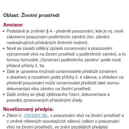
Oblast: Životní prostředí
Anotace:
Podstatně je změněn § 4 - předmět posuzování, kde je mj. nově
zakotveno posuzování podlimitních záměrů (tzn. záměrů
nedosahujících příslušných limitních hodnot).
Nově se zavádí odlišný způsob oznamování a posuzování
významnosti vlivů na životní prostředí u podlimitních záměrů, a to
formou formuláře „Oznámení podlimitního záměru“ podle nově
přidané přílohy č. 3a.
Dále je upravena možnost oznamovatele předložit oznámení
s obsahem a rozsahem podle přílohy č. 4 zákona; s ohledem na
předmět posuzování může oznamovatel předložit také rovnou
dokumentaci vlivu záměru na životní prostředí.
Další změny se týkají zjišťovacího řízení, dokumentace a
posudků zpracovaných příslušnými úřady.
Novelizovaný předpis:
Zákon č.
100/2001 Sb.
, o posuzování vlivů na životní prostředí a
o změně některých souvisejících zákonů (zákon o posuzování
vlivů na životní prostředí), ve znění pozdějších předpisů