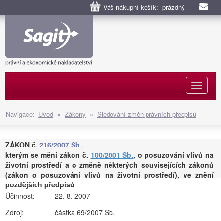
Váš nákupní košík: prázdný
Naviga
Navigace:
Úvod
»
Zákony
»
Sledování změn právních předpisů
ZÁKON č.
216/2007 Sb.,
kterým se mění zákon č.
100/2001 Sb.
, o posuzování vlivů na
životní prostředí a o změně některých souvisejících zákonů
(zákon o posuzování vlivů na životní prostředí), ve znění
pozdějších předpisů
Účinnost:
22. 8. 2007
Zdroj:
částka 69/2007 Sb.