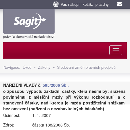
Váš nákupní košík: prázdný
Naviga
Navigace:
Úvod
»
Zákony
»
Sledování změn právních předpisů
NAŘÍZENÍ VLÁDY č.
595/2006 Sb.,
o způsobu výpočtu základní částky, která nesmí být sražena
povinnému z měsíční mzdy při výkonu rozhodnutí, a o
stanovení částky, nad kterou je mzda postižitelná srážkami
bez omezení (nařízení o nezabavitelných částkách)
Účinnost:
1. 1. 2007
Zdroj:
částka 188/2006 Sb.