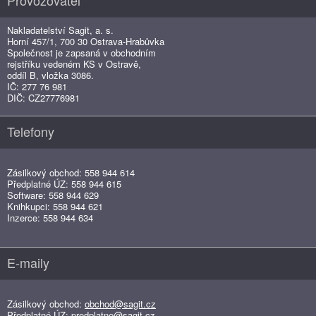
Provozovatel
Nakladatelství Sagit, a. s.
Horní 457/1, 700 30 Ostrava-Hrabůvka
Společnost je zapsaná v obchodním
rejstříku vedeném KS v Ostravě,
oddíl B, vložka 3086.
IČ: 277 76 981
DIČ: CZ27776981
Telefony
Zásilkový obchod: 558 944 614
Předplatné ÚZ: 558 944 615
Software: 558 944 629
Knihkupci: 558 944 621
Inzerce: 558 944 634
E-maily
Zásilkový obchod:
obchod@sagit.cz
Předplatné ÚZ:
predplatne@sagit.cz