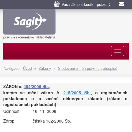
Váš nákupní košík: prázdný
Naviga
Navigace:
Úvod
»
Zákony
»
Sledování změn právních předpisů
ZÁKON č.
494/2006 Sb.,
kterým se mění zákon č.
215/2005 Sb.
, o registračních
pokladnách a o změně některých zákonů (zákon o
registračních pokladnách)
Účinnost:
16. 11. 2006
Zdroj:
částka 162/2006 Sb.