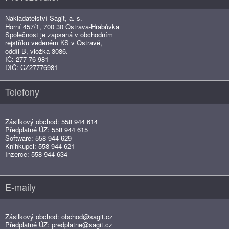
Nakladatelství Sagit, a. s.
Horní 457/1, 700 30 Ostrava-Hrabůvka
Společnost je zapsaná v obchodním
rejstříku vedeném KS v Ostravě,
oddíl B, vložka 3086.
IČ: 277 76 981
DIČ: CZ27776981
Telefony
Zásilkový obchod: 558 944 614
Předplatné ÚZ: 558 944 615
Software: 558 944 629
Knihkupci: 558 944 621
Inzerce: 558 944 634
E-maily
Zásilkový obchod:
obchod@sagit.cz
Předplatné ÚZ:
predplatne@sagit.cz