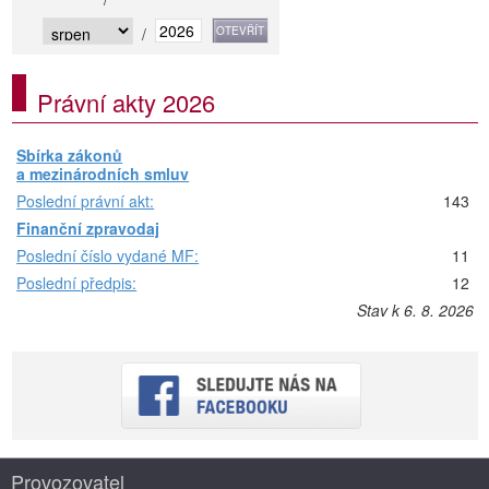
/
Právní akty 2026
Sbírka zákonů
a mezinárodních smluv
Poslední právní akt:
143
Finanční zpravodaj
Poslední číslo vydané MF:
11
Poslední předpis:
12
Stav k 6. 8. 2026
Provozovatel