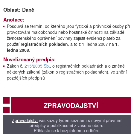
Oblast: Daně
Anotace:
Posouvá se termín, od kterého jsou fyzické a právnické osoby při
provozování maloobchodu nebo hostinské činnosti na základě
živnostenského oprávnění povinny zajistit evidenci plateb za
použití
registračních pokladen
, a to z 1. ledna 2007 na
1.
ledna 2008
.
Novelizovaný předpis:
Zákon č.
215/2005 Sb.
, o registračních pokladnách a o změně
některých zákonů (zákon o registračních pokladnách), ve znění
pozdějších předpisů
ZPRAVODAJSTVÍ
Zpravodajství
vás každý týden seznámí s novými právními
předpisy a publikacemi z vašeho oboru.
Přihlaste se k bezplatnému odběru.