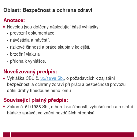
Oblast: Bezpečnost a ochrana zdraví
Anotace:
Novelou jsou dotčeny následující části vyhlášky:
-
provozní dokumentace,
-
návěstidla a návěstí,
-
rizikové činnosti a práce skupin v kolejišti,
-
brzdění vlaku a
-
příloha k vyhlášce.
Novelizovaný předpis:
Vyhláška ČBÚ č.
35/1998 Sb.
, o požadavcích k zajištění
bezpečnosti a ochrany zdraví při práci a bezpečnosti provozu
důlní dráhy hnědouhelného lomu
Související platný předpis:
Zákon č. 61/1988 Sb., o hornické činnosti, výbušninách a o státní
báňské správě, ve znění pozdějších předpisů