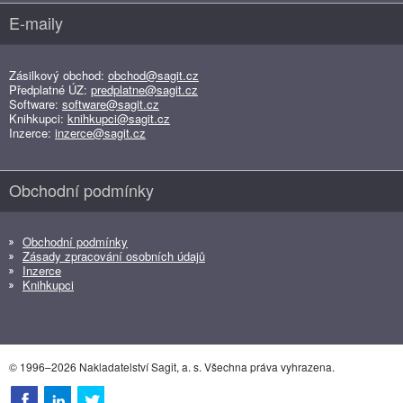
E-maily
Zásilkový obchod:
obchod@sagit.cz
Předplatné ÚZ:
predplatne@sagit.cz
Software:
software@sagit.cz
Knihkupci:
knihkupci@sagit.cz
Inzerce:
inzerce@sagit.cz
Obchodní podmínky
Obchodní podmínky
Zásady zpracování osobních údajů
Inzerce
Knihkupci
© 1996–2026 Nakladatelství Sagit, a. s. Všechna práva vyhrazena.