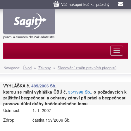
Váš nákupní košík: prázdný
Naviga
Navigace:
Úvod
»
Zákony
»
Sledování změn právních předpisů
VYHLÁŠKA č.
485/2006 Sb.,
kterou se mění vyhláška ČBÚ č.
35/1998 Sb.
, o požadavcích k
zajištění bezpečnosti a ochrany zdraví při práci a bezpečnosti
provozu důlní dráhy hnědouhelného lomu
Účinnost:
1. 1. 2007
Zdroj:
částka 159/2006 Sb.