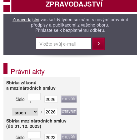
ZPRAVODAJSTVÍ
Zpravodajství
vás každý týden seznámí s novými právními
předpisy a publikacemi z vašeho oboru.
Přihlaste se k bezplatnému odběru.
Přihlásit
Právní akty
Sbírka zákonů
a mezinárodních smluv
číslo
/
/
Sbírka mezinárodních smluv
(do 31. 12. 2023)
číslo