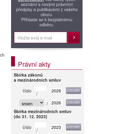
seznámí s novými právními
předpisy a publikacemi z vašeho
oboru.
Přihlaste se k bezplatnému
odběru.
Přihlásit
ích
Právní akty
Sbírka zákonů
a mezinárodních smluv
číslo
/
/
Sbírka mezinárodních smluv
(do 31. 12. 2023)
číslo
/