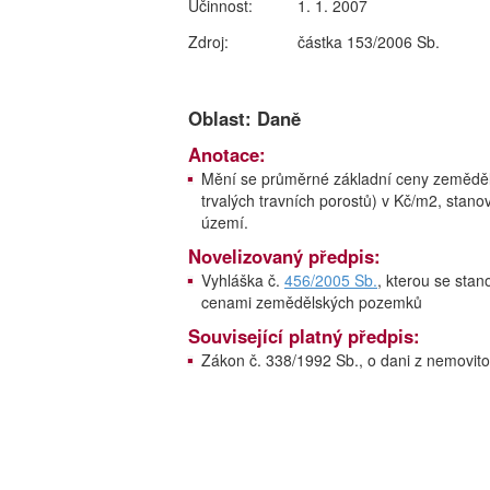
Účinnost:
1. 1. 2007
Zdroj:
částka 153/2006 Sb.
Oblast: Daně
Anotace:
Mění se průměrné základní ceny zeměděls
trvalých travních porostů) v Kč/m2, stano
území.
Novelizovaný předpis:
Vyhláška č.
456/2005 Sb.
, kterou se sta
cenami zemědělských pozemků
Související platný předpis:
Zákon č. 338/1992 Sb., o dani z nemovito