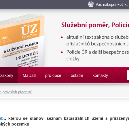
Váš nákupní košík:
bní poměr příslušníků bezpečnostních sborů, Policie ČR, Vězeňská sl
služby
zákony
M
á
D
áti
pro obce
ostatní
kontakty
 právních předpisů
Sb.
, kterou se stanoví seznam katastrálních území s přiřazený
lských pozemků