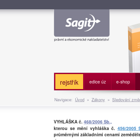
Služe
rejstřík
edice úz
e-shop
Navigace:
Úvod
»
Zákony
»
Sledování změn
VYHLÁŠKA č.
468/2006 Sb.,
kterou se mění vyhláška č.
456/2005 
průměrnými základními cenami zemědě