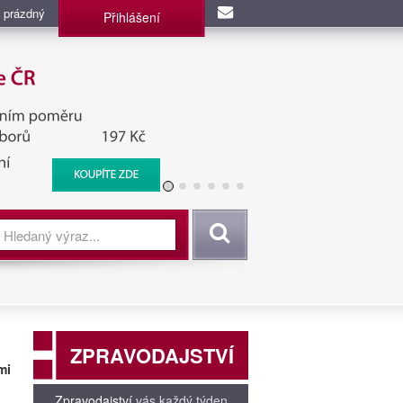
 prázdný
Přihlášení
užba, BIS, Zpravodajské
Vyhledat
ZPRAVODAJSTVÍ
mi
Zpravodajství
vás každý týden