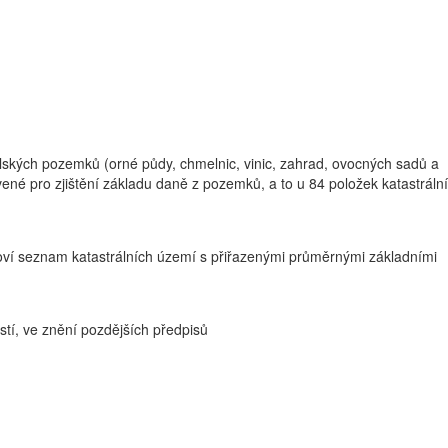
kých pozemků (orné půdy, chmelnic, vinic, zahrad, ovocných sadů a
vené pro zjištění základu daně z pozemků, a to u 84 položek katastráln
noví seznam katastrálních území s přiřazenými průměrnými základními
stí, ve znění pozdějších předpisů